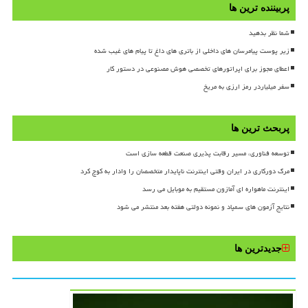
پربیننده ترین ها
شما نظر بدهید
زیر پوست پیامرسان های داخلی از باتری های داغ تا پیام های غیب شده
اعطای مجوز برای اپراتورهای تخصصی هوش مصنوعی در دستور کار
سفر میلیاردر رمز ارزی به مریخ
پربحث ترین ها
توسعه فناوری، مسیر رقابت پذیری صنعت قطعه سازی است
مرگ دورکاری در ایران وقتی اینترنت ناپایدار متخصصان را وادار به کوچ کرد
اینترنت ماهواره ای آمازون مستقیم به موبایل می رسد
نتایج آزمون های سمپاد و نمونه دولتی هفته بعد منتشر می شود
جدیدترین ها