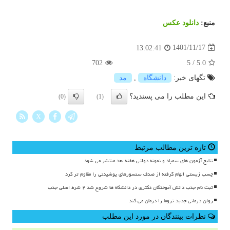
منبع:
دانلود عكس
1401/11/17
13:02:41
702
5
/
5.0
تگهای خبر:
دانشگاه
,
مد
این مطلب را می پسندید؟
(0)
(1)
X
تازه ترین مطالب مرتبط
نتایج آزمون های سمپاد و نمونه دولتی هفته بعد منتشر می شود
چسب زیستی الهام گرفته از صدف سنسورهای پوشیدنی را مقاوم تر کرد
ثبت نام جذب دانش آموختگان دکتری در دانشگاه ها شروع شد ۲ شرط اصلی جذب
روان درمانی جدید تروما را درمان می کند
نظرات بینندگان در مورد این مطلب