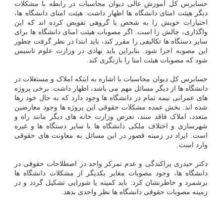
حسابرس کل آموزش عالی دیوان محاسبات در رابطه با مشکلات
دیگر هیئت امنای دانشگاه ها اظهار داشت: هیئت امنای دانشگاه ها،
اختیارات خویش را به شخص یا گروهی تفویض کرده اند که این
واگذاری، چالش زا است. اگر مصوبات هیئت امنای دانشگاه ها برای
سایر دستگاه ها تکالیفی را مقرر کند، باید ابتدا در نظر گرفت چطور
این مصوبه اجرا شود. بنابراین باید نهادی در وزارت علوم تاسیس
شود که مصوبات هیئت امنا را بازنگری کند.
حسابرس کل دیوان محاسبات با اشاره به اینکه املاک و مستغلات در
دانشگاه ها از دیگر مسائل مهم می باشد، اظهار داشت: برخی پروژه
های عمرانی نیمه تمام در دانشگاه ها وجود دارد که به حال خود رها
شده اند. بخش عمده مشکلات حقوقی این پروژه ها وجود معارضین
متعدد، املاک فاقد سند، تعرض وزارت خانه های دیگر مانند راه و
شهرسازی و اختلاف ملکی دانشگاه ها با سایر دستگاه ها و غیره
است. ایراد در زمینه قصور در این مسائل به معاونت های حقوقی
وارد است.
دکتر حیدری پراکندگی و عدم تمرکز واحد در اصطلاحات حقوقی در
دانشگاه ها، وجود مصوبات مغایر یکدیگر از مشکلات دانشگاه ها
برشمرد و خاطرنشان کرد: باید کمیته یا شورایی تشکیل گردد و در
زمینه مصوبات حقوقی دانشگاه ها نظر واحدی بدهد.