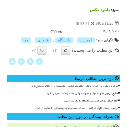
منبع:
دانلود عكس
1401/11/25
10:52:21
700
5
/
5.0
تگهای خبر:
آموزش
,
دانشگاه
,
فناوری
,
مد
این مطلب را می پسندید؟
(0)
(1)
X
تازه ترین مطالب مرتبط
مرگ دورکاری در ایران وقتی اینترنت ناپایدار متخصصان را وادار به کوچ کرد
نتایج آزمون های سمپاد و نمونه دولتی هفته بعد منتشر می شود
حفظ جنگل بدون مدیریت محکوم به تخریب است
چسب زیستی الهام گرفته از صدف سنسورهای پوشیدنی را مقاوم تر کرد
نظرات بینندگان در مورد این مطلب