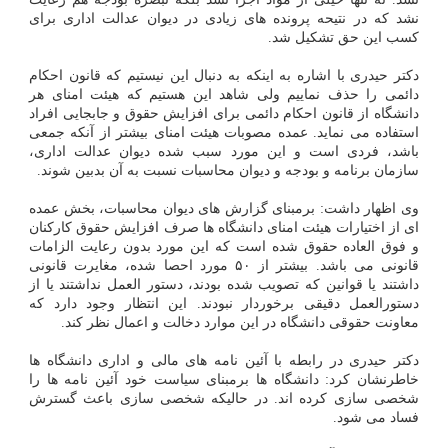
نشد که در نتیحه پرونده های زیادی در دیوان عدالت اداری برای
کسب این حق تشکیل شد.
دکتر حیدری با اشاره به اینکه به دنبال این نیستیم که قانون احکام
دائمی را حذف نماییم ولی شاهد این هستیم که هیئت امنای هر
دانشگاه از قانون احکام دائمی برای افزایش حقوق و جابجایی افراد
استفاده می نماید. عمده مصوبات هیئت امنای بیشتر از آنکه جمعی
باشد، فردی است و این مورد سبب شده دیوان عدالت اداری،
سازمان برنامه و بودجه و دیوان محاسبات نسبت به آن بدبین شوند.
وی اظهار داشت: برمبنای گزارش های دیوان محاسبات، بخش عمده
ای از اختیارات هیئت امنای دانشگاه ها صرف افزایش حقوق کارکنان
و فوق العاده حقوق شده است که این مورد بدون رعایت الزامات
قانونی می باشد. بیشتر از ۵۰ مورد احصا شده، مغایرت قانونی
داشتند یا قوانین که تصویب شده بودند، دستور العمل نداشتند یا از
دستورالعمل دقیقی برخوردار نبودند. این انتظار وجود دارد که
معاونت حقوقی دانشگاه در این موارد دخالت و اعمال نظر کند.
دکتر حیدری در رابطه با آئین نامه های مالی و اداری دانشگاه ها
خاطرنشان کرد: دانشگاه ها برمبنای سیاست خود آئین نامه ها را
شخصی سازی کرده اند. در حالیکه شخصی سازی باعث گسترش
فساد می شود.