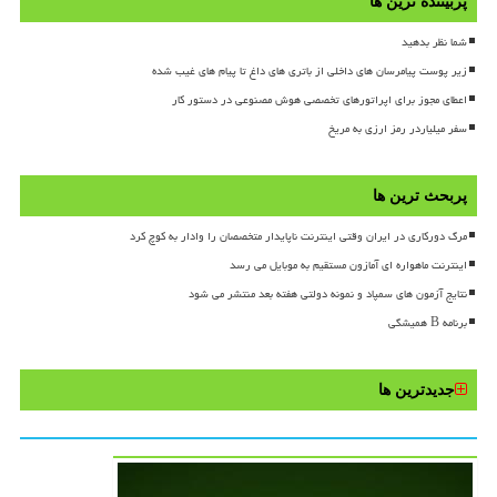
پربیننده ترین ها
شما نظر بدهید
زیر پوست پیامرسان های داخلی از باتری های داغ تا پیام های غیب شده
اعطای مجوز برای اپراتورهای تخصصی هوش مصنوعی در دستور کار
سفر میلیاردر رمز ارزی به مریخ
پربحث ترین ها
مرگ دورکاری در ایران وقتی اینترنت ناپایدار متخصصان را وادار به کوچ کرد
اینترنت ماهواره ای آمازون مستقیم به موبایل می رسد
نتایج آزمون های سمپاد و نمونه دولتی هفته بعد منتشر می شود
برنامه B همیشگی
جدیدترین ها