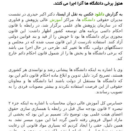
هنوز برخی دانشگاه ها آنرا اجرا می کنند.
به گزارش
دانلود
عکس به نقل از ایسنا،
دکتر اکبر حیدری در نشست
مدیران حقوقی
دانشگاه
ها، مراکز
آموزش
عالی پژوهش و فناوری
که در سازمان پژوهش های علمی برگزار شد، در رابطه با قانون
احکام دائمی برنامه های توسعه کشور اظهار داشت: این قانون
مجوزی برای دانشگاه ها بود تا خویش را از قید و بند قوانین دولتی
آزاد کنند. استفاده نادرست از این قانون سبب شده که در مجلس و
دستگاههای دولتی، نگاه ها تغییر کند. طرحی در حال اجرا می باشد
که برخی دانشگاه ها و بخش ها را از شمول قانون احکام دائم خارج
کند.
وی با اشاره به اینکه دانشگاه ها پیشانی رشد و توانمندی هر کشوری
هستند، تصریح کرد: دلیل تدوین و ابلاغ ماده احکام قانون دائم این بود
که دانشگاه ها مستقل از دولت باشند اما دانشگاه ها و معاونان
حقوقی از این فرصت استفاده نکردند و بیشتر مصوبات فردی را به
تصویب رساندند.
حسابرس کل آموزش عالی دیوان محاسبات با اشاره به اینکه جزء ۲
تبصره ۲ قانون بودجه سال قبل در رابطه با همسازی سازی حقوق
اعضای هیئت علمی بود، توضیح داد: تصمیم بر این بود که بخشی از
مازاد اموال فروش رفته تامین گردد اما این مورد میسر نشد. به
همین دلیل، حقی را ایجاد کردیم که بسیاری مواد قانونی آن رعایت
نشد. نه تنها خیلی از مواد اجرا نشد بلکه تبصره بودجه هم رعایت