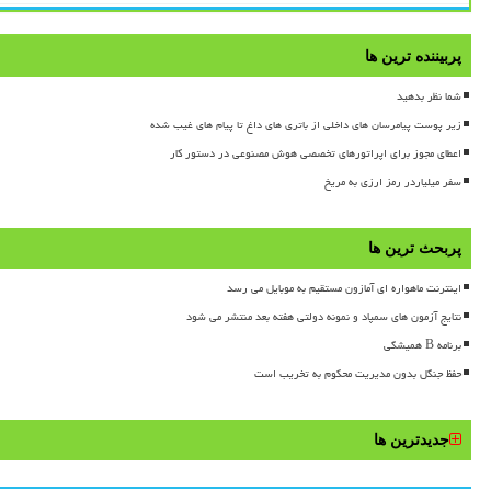
پربیننده ترین ها
شما نظر بدهید
زیر پوست پیامرسان های داخلی از باتری های داغ تا پیام های غیب شده
اعطای مجوز برای اپراتورهای تخصصی هوش مصنوعی در دستور کار
سفر میلیاردر رمز ارزی به مریخ
پربحث ترین ها
اینترنت ماهواره ای آمازون مستقیم به موبایل می رسد
نتایج آزمون های سمپاد و نمونه دولتی هفته بعد منتشر می شود
برنامه B همیشگی
حفظ جنگل بدون مدیریت محکوم به تخریب است
جدیدترین ها