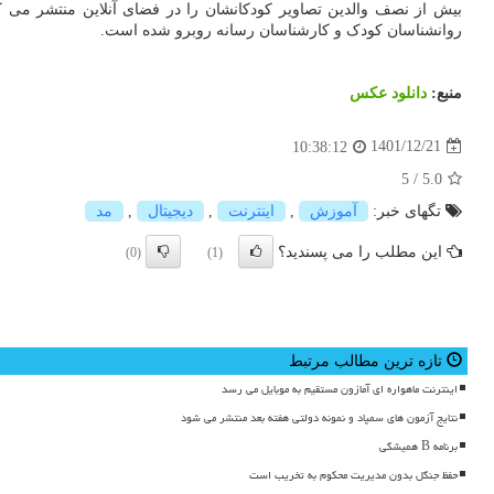
روانشناسان کودک و کارشناسان رسانه روبرو شده است.
منبع:
دانلود عكس
1401/12/21
10:38:12
5
/
5.0
تگهای خبر:
آموزش
,
اینترنت
,
دیجیتال
,
مد
این مطلب را می پسندید؟
(0)
(1)
تازه ترین مطالب مرتبط
اینترنت ماهواره ای آمازون مستقیم به موبایل می رسد
نتایج آزمون های سمپاد و نمونه دولتی هفته بعد منتشر می شود
برنامه B همیشگی
حفظ جنگل بدون مدیریت محکوم به تخریب است