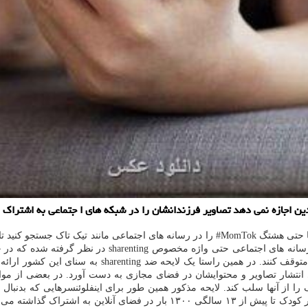
ن اجازه نمی دهد تصاویر فرزندانشان را در شبکه های ا جتماعی به اشتراک گ
عکس به نقل از یورونیوز، کافی است تا واژه «کودک» یا حتی هشتگ MomTok# را در رسانه ها
است. اما بنظر می رسد اعضای پارلمان فرانسه می خواهند 
انتشار تصاویر و محتوایشان در فضای مجازی به دست آورد. در بعضی از موار
از آنها سلب کند. لایحه مذکور همین طور برای اینفلوئنسرهایی که بدنبال
اشته می شود. رصدخانه والدگری و