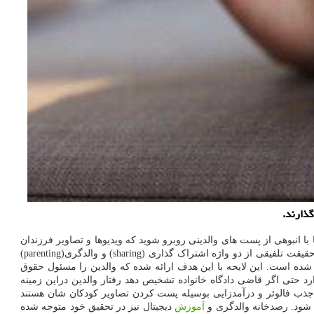
ذارند.
ی اجتماعی مانند تیک تاک جستجو کنید تا با انبوهی از پست های والدینی روبرو شوید که ویدیوها و تصاویر فرزندان
شان را به اشتراک می گذارند. برای موج پست کردن عکس کودکان در رسانه های اجتماعی حتی واژه مخصوص sharenting در نظر گرفته شده که در حقیقت تلفیقی از دو واژه اشتراک گذاری (sharing) و والدگری(parenting)
این موج را متوقف کنند. در همین راستا یک لایحه ضد sharenting به سنای این کشور ارائه شده است. این لایحه با این هدف ارائه شده که والدین را مسئول حقوق
د حتی اگر قاضی دادگاه خانواده تشخیص دهد رفتار والدین دراین زمینه
 جذب فالوئر و درآمدزایی بوسیله پست کردن تصاویر کودکان شان هستند
آموزش
دیجیتال نیز در تحقیق خود متوجه شده