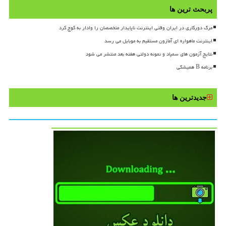
پربحث ترین ها
مرگ دورکاری در ایران وقتی اینترنت ناپایدار متخصصان را وادار به کوچ کرد
اینترنت ماهواره ای آمازون مستقیم به موبایل می رسد
نتایج آزمون های سمپاد و نمونه دولتی هفته بعد منتشر می شود
برنامه B همیشگی
جدیدترین ها