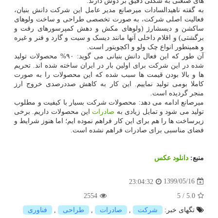
های صنعتی به شکلی دقیق بر دوش دارند.
به گفته ناهیدالسادات میرصانع مدیر عامل این شرکت دانش بنیان،
فعالیت اصلی شرکت، به صورت تخصصی طراحی و ساخت ولوهای
ساکشن و دیسشارژ (ولوهای مکش و دهش کمپرسورهای رفت و
برگشتی) و اقلام داخلی آنها مانند دیسک و سیت و گارد و فنر و غیره
و همینطور انواع چک ولو و اکچویتور است.
آن طور که این فعال دانش بنیانی می گوید: ۹۰% محصولات تولید
شده در این شرکت برای اولین بار در ایران ساخته شده اند. تحریم
ها و بالا بودن قیمت ها سبب شده که این محصولات را به صورت
کاملا بومی تولید نماییم. این کار به کاهش صددرصدی خروج ارز
منجر گردیده است.
میرصانع ادامه می دهد: محصولات شرکت بسیار با کیفیت و مطلوب
تولید می شود و تمایل زیادی به
صادرات
این محصولات داریم. برخی
زیرساخت ها را هم برای این کار فراهم نموده ایم؛ اما هنوز شرایط و
فضای مناسبی برای صادرات فراهم نشده است.
منبع:
دانلود عكس
1399/05/16
23:04:32
2554
5
/
5.0
تگهای خبر:
شركت
,
صادرات
,
طراحی
,
فناوری