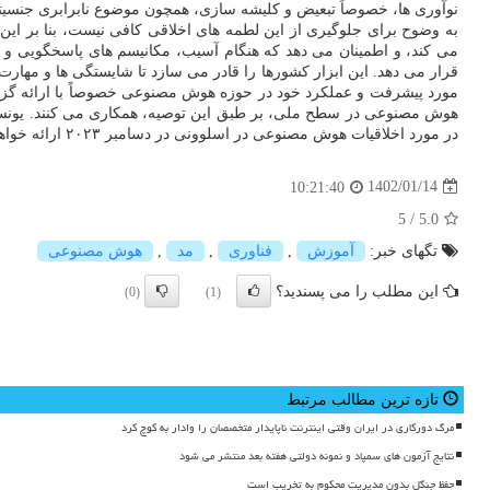
نوآوری ها، خصوصاً تبعیض و کلیشه سازی، همچون موضوع نابرابری جنس
به وضوح برای جلوگیری از این لطمه های اخلاقی کافی نیست، بنا بر ا
می کند، و اطمینان می دهد که هنگام آسیب، مکانیسم های پاسخگویی و 
قرار می دهد. این ابزار کشورها را قادر می سازد تا شایستگی ها و مها
هوش مصنوعی در سطح ملی، بر طبق این توصیه، همکاری می کنند. یونسک
در مورد اخلاقیات هوش مصنوعی در اسلوونی در دسامبر ۲۰۲۳ ارائه خواهد شد.
1402/01/14
10:21:40
5
/
5.0
تگهای خبر:
آموزش
,
فناوری
,
مد
,
هوش مصنوعی
این مطلب را می پسندید؟
(0)
(1)
تازه ترین مطالب مرتبط
مرگ دورکاری در ایران وقتی اینترنت ناپایدار متخصصان را وادار به کوچ کرد
نتایج آزمون های سمپاد و نمونه دولتی هفته بعد منتشر می شود
حفظ جنگل بدون مدیریت محکوم به تخریب است