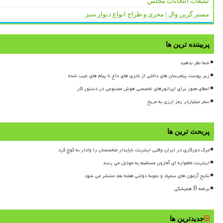
تبلیغات انتخابات مجلس
مستر گرین وال | مجری و طراح انواع دیوار سبز
پربیننده ترین ها
شما نظر بدهید
زیر پوست پیامرسان های داخلی از باتری های داغ تا پیام های غیب شده
اعطای مجوز برای اپراتورهای تخصصی هوش مصنوعی در دستور کار
سفر میلیاردر رمز ارزی به مریخ
پربحث ترین ها
مرگ دورکاری در ایران وقتی اینترنت ناپایدار متخصصان را وادار به کوچ کرد
اینترنت ماهواره ای آمازون مستقیم به موبایل می رسد
نتایج آزمون های سمپاد و نمونه دولتی هفته بعد منتشر می شود
برنامه B همیشگی
جدیدترین ها