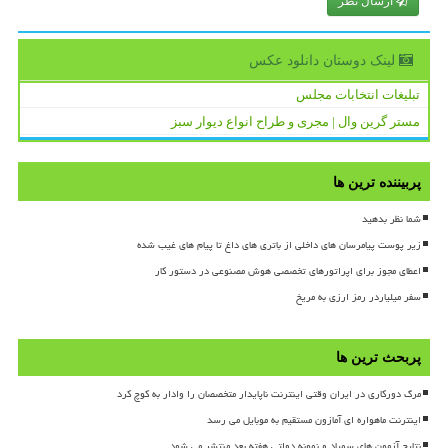
ارسال نظر
لینک دوستان دانلود عكس
تبلیغات انتخابات مجلس
مستر گرین وال | مجری و طراح انواع دیوار سبز
پربیننده ترین ها
شما نظر بدهید
زیر پوست پیامرسان های داخلی از باتری های داغ تا پیام های غیب شده
اعطای مجوز برای اپراتورهای تخصصی هوش مصنوعی در دستور کار
سفر میلیاردر رمز ارزی به مریخ
پربحث ترین ها
مرگ دورکاری در ایران وقتی اینترنت ناپایدار متخصصان را وادار به کوچ کرد
اینترنت ماهواره ای آمازون مستقیم به موبایل می رسد
نتایج آزمون های سمپاد و نمونه دولتی هفته بعد منتشر می شود