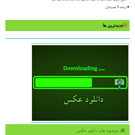
برنامه B همیشگی
جدیدترین ها
موضوع های دانلود عكس