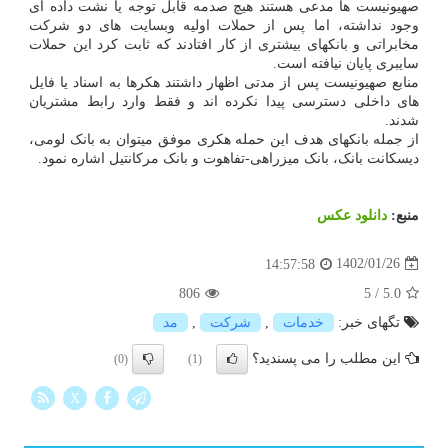
صهیونیست ها مدعی هستند هیچ صدمه قابل توجه یا نشت داده ای
وجود نداشته، اما پس از حملات اولیه وبسایت های دو شرکت
مخابراتی و بانکهای بیشتری از کار افتادند که ثابت کرد این حملات
سایبری پایان نیافته است.
منابع صهیونیست پس از مدتی اظهار داشتند هکرها به اسناد یا فایل
های داخلی دسترسی پیدا نکرده اند و فقط وارد رابط مشتریان
شدند.
از جمله بانکهای هدف این حمله هکری موفق میتوان به بانک لومی،
دیسکانت بانک، بانک میزراهی-تفاهوت و بانک مرکانتیل اشاره نمود.
منبع:
دانلود عكس
1402/01/26
14:57:58
806
5
/
5.0
تگهای خبر:
خدمات
,
شركت
,
مد
این مطلب را می پسندید؟
(0)
(1)
X