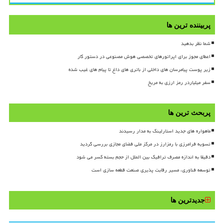
پربیننده ترین ها
شما نظر بدهید
اعطای مجوز برای اپراتورهای تخصصی هوش مصنوعی در دستور کار
زیر پوست پیامرسان های داخلی از باتری های داغ تا پیام های غیب شده
سفر میلیاردر رمز ارزی به مریخ
پربحث ترین ها
ماهواره های جدید استارلینک به مدار رسیدند
تسویه فرامرزی با رمزارز در مرکز ملی فضای مجازی بررسی گردید
دقیقا به اندازه مصرف ترافیک بین الملل از حجم بسته کسر می شود
توسعه فناوری، مسیر رقابت پذیری صنعت قطعه سازی است
جدیدترین ها