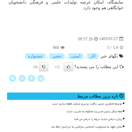
نمایشگاه، امکان عرضه تولیدات علمی و فرهنگی دانشجویان
خوابگاهی هم وجود دارد.
1402/01/27
09:57:26
960
5
/
5.0
تگهای خبر:
آثار
,
ایمنی
,
جشن
,
جشنواره
این مطلب را می پسندید؟
(0)
(1)
X
تازه ترین مطالب مرتبط
توسعه فناوری، مسیر رقابت پذیری صنعت قطعه سازی است
حفظ جنگل بدون مدیریت محکوم به تخریب است
روان درمانی جدید تروما را درمان می کند
نشان تعهد به مسئولیت اجتماعی سازمانی به ایرانسل اعطا شد