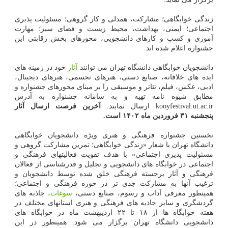
زندگی خوابگاهی؛ مشارکت، همدلی و کار گروهی؛ مسئولیت پذیری
اجتماعی؛ ایمنی، بهداشت، محیط زیست و فضای سبز؛ مهارت
آموزی و کسب و کارهای دانشجویی، محورهای بخش رقابتی این
جشنواره اعلام شده اند.
دانشجویان خوابگاهی دانشگاه تهران می توانند
آثار
خود در زمینه های
ایده های خلاقانه، صنایع دستی، هنرهای تجسمی، هنرهای دیجیتال،
ادبی، عکس، فیلم، تئاتر و موسیقی را بر مبنای محورهای جشنواره و
مطابق شیوه نامه تهیه و به سامانه جشنواره به آدرس
kooyfestival.ut.ac.ir ارسال نمایند.
آخرین فرصت ارسال آثار
پنجشنبه ۳۱ فروردین ماه ۱۴۰۲ است.
نخستین جشنواره فرهنگی و هنری ویژه دانشجویان خوابگاهی
دانشگاه تهران با شعار «زندگی خوابگاهی؛ تمرین مشارکت گروهی و
مسئولیت پذیری اجتماعی» با هدف تقویت فعالیتهای فرهنگی و
اجتماعی در خوابگاه های دانشجویی و تجلیل و قدرشناسی از فعالان
فرهنگی و آثار برجسته فرهنگی خلق شده توسط دانشجویان و
ترغیب آنها به مشارکت جدی تر در حوزه فرهنگی و اجتماعی؛
همینطور معرفی آداب و رسوم، صنایع دستی،
سوغات
، جاذبه های
گردشگری و سایر جاذبه های فرهنگی و هنری استانهای مختلف در
هفته خوابگاه ها از ۱۸ تا ۲۲ اردیبهشت ماه در خوابگاه های
دانشجویی دانشگاه تهران برگزار می شود. همینطور در این