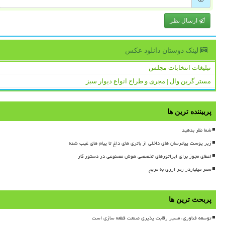
ارسال نظر
لینک دوستان دانلود عكس
تبلیغات انتخابات مجلس
مستر گرین وال | مجری و طراح انواع دیوار سبز
پربیننده ترین ها
شما نظر بدهید
زیر پوست پیامرسان های داخلی از باتری های داغ تا پیام های غیب شده
اعطای مجوز برای اپراتورهای تخصصی هوش مصنوعی در دستور کار
سفر میلیاردر رمز ارزی به مریخ
پربحث ترین ها
توسعه فناوری، مسیر رقابت پذیری صنعت قطعه سازی است