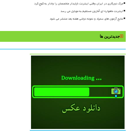
مرگ دورکاری در ایران وقتی اینترنت ناپایدار متخصصان را وادار به کوچ کرد
اینترنت ماهواره ای آمازون مستقیم به موبایل می رسد
نتایج آزمون های سمپاد و نمونه دولتی هفته بعد منتشر می شود
جدیدترین ها