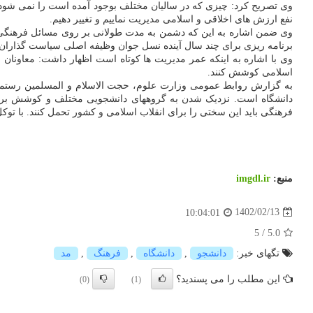
وی تصریح کرد: چیزی که در سالیان مختلف بوجود آمده است را نمی شود ب
نفع ارزش های اخلاقی و اسلامی مدیریت نماییم و تغییر دهیم.
وی ضمن اشاره به این که دشمن به مدت طولانی بر روی مسائل فرهنگی ک
برنامه ریزی برای چند سال آینده نسل جوان وظیفه اصلی سیاست گذار
وی با اشاره به اینکه عمر مدیریت ها کوتاه است اظهار داشت: معاونان
اسلامی کوشش کنند.
به گزارش روابط عمومی وزارت علوم، حجت الاسلام و المسلمین رستمی 
دانشگاه است. نزدیک شدن به گروههای دانشجویی مختلف و کوشش برای ه
فرهنگی باید این سختی را برای انقلاب اسلامی و کشور تحمل کنند. با تو
منبع:
imgdl.ir
1402/02/13
10:04:01
5
/
5.0
تگهای خبر:
دانشجو
,
دانشگاه
,
فرهنگ
,
مد
این مطلب را می پسندید؟
(0)
(1)