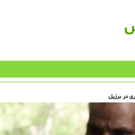
س
ی در برزیل