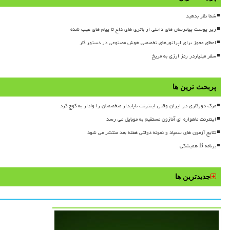
شما نظر بدهید
زیر پوست پیامرسان های داخلی از باتری های داغ تا پیام های غیب شده
اعطای مجوز برای اپراتورهای تخصصی هوش مصنوعی در دستور کار
سفر میلیاردر رمز ارزی به مریخ
پربحث ترین ها
مرگ دورکاری در ایران وقتی اینترنت ناپایدار متخصصان را وادار به کوچ کرد
اینترنت ماهواره ای آمازون مستقیم به موبایل می رسد
نتایج آزمون های سمپاد و نمونه دولتی هفته بعد منتشر می شود
برنامه B همیشگی
جدیدترین ها