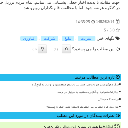
در کنگره عرضه شود. اما با مخالفت قانونگذاران روبرو شد.
1402/02/14
14:35:25
5
/
5.0
تگهای خبر:
اینترنت
,
تبلیغ
,
شركت
,
فناوری
این مطلب را می پسندید؟
(0)
(1)
تازه ترین مطالب مرتبط
مرگ دورکاری در ایران وقتی اینترنت ناپایدار متخصصان را وادار به کوچ کرد
اینترنت ماهواره ای آمازون مستقیم به موبایل می رسد
برنامه B همیشگی
پاول دورف و جنگ بر سر اینترنت داستان معمار تلگرام چیست؟
نظرات بینندگان در مورد این مطلب
لطفا شما هم
در مورد این مطلب
نظر دهید