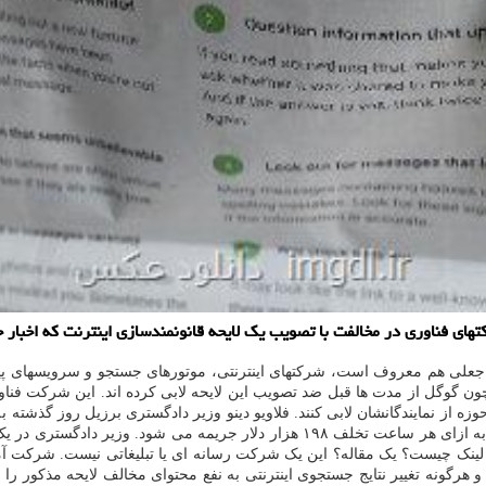
ای فناوری در مخالفت با تصویب یک لایحه قانونمندسازی اینترنت که اخبار 
 لایحه ۲۶۳۰ که به قانون اخبار جعلی هم معروف است، شرکتهای اینترنتی، موتورهای جستجو و س
ن گوگل از مدت ها قبل ضد تصویب این لایحه لابی کرده اند. این شرکت فناور
ز نمایندگانشان لابی کنند. فلاویو دینو وزیر دادگستری برزیل روز گذشته به 
از دریافت اخطار ۲ ساعت فرصت دارد و در صورت عدم پیروی از قانون به ازای هر ساعت 
ن لینک چیست؟ یک مقاله؟ این یک شرکت رسانه ای یا تبلیغاتی نیست. شرکت آم
 هرگونه تغییر نتایج جستجوی اینترنتی به نفع محتوای مخالف لایحه مذکور را ا