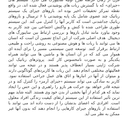
«جیزای» که با گسترش ربات های پوشیدنی فعال شده اند، در واقع
نقطه تمرکز تحقیقات اخیر بوده اند. بازوهای جیزای یک سیستم
رباتیک چند عضوی شامل یک پایه پوشیدنی با ۶ ترمینال و بازوهای
رباتیک جداشدنی است که کاربر آنها را کنترل می کند. این سیستم
طوری طراحی شده تا کنش و واکنش اجتماعی بین چند کاربر به
وجود بیاورد مانند تبادل بازوها و بررسی ارتباط بین سایبورگ های
دیجیتال. هدف اصلی شرکت از این ابداع تضمین آن است که انسان
ها می توانند با ربات ها و هوش مصنوعی به روشی راحت و طبیعی
ارتباط برقرار کنند. توسعه چنین سیستمی مسیر را برای آینده ای
هموار می کند که در آن انسان ها و ماشین ها می توانند همراه
یکدیگر و به صورت نامحسوس کار کنند. پروتزهای رباتیک این
شرکت ژاپنی بسیار انعطاف پذیر هستند و در نتیجه می توانند
فعالیتهای مختلفی انجام دهند. این ربات ها کاربردهای گوناگونی دارند
و میتوان از آنها در انبارها و اتاق های عمل جراحی استفاده نمود.
کاربر به سادگی می تواند سیستم «جیزای آرمز» را کنترل کند و در
نتیجه قادر خواهد بود حرکت هر بازو را راهبری و این حس را ایجاد
نماید که هر کدام از آنها بخشی از بدن خود وی هستند. البته شاید مهم
ترین تأثیر استفاده از این سیستم ارتقای کیفیت زندگی افراد معلول
است. افرادی که اعضای بدنشان را از دست داده اند می توانند با
استفاده از بازوهای جیزای کارهایی را انجام دهند که بدون آنها غیر
ممکن به نظر می آید.