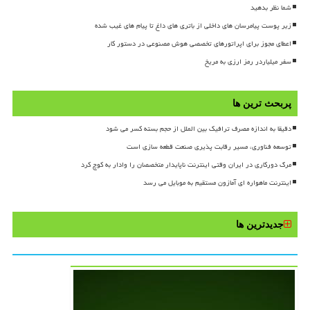
شما نظر بدهید
زیر پوست پیامرسان های داخلی از باتری های داغ تا پیام های غیب شده
اعطای مجوز برای اپراتورهای تخصصی هوش مصنوعی در دستور کار
سفر میلیاردر رمز ارزی به مریخ
پربحث ترین ها
دقیقا به اندازه مصرف ترافیک بین الملل از حجم بسته کسر می شود
توسعه فناوری، مسیر رقابت پذیری صنعت قطعه سازی است
مرگ دورکاری در ایران وقتی اینترنت ناپایدار متخصصان را وادار به کوچ کرد
اینترنت ماهواره ای آمازون مستقیم به موبایل می رسد
جدیدترین ها