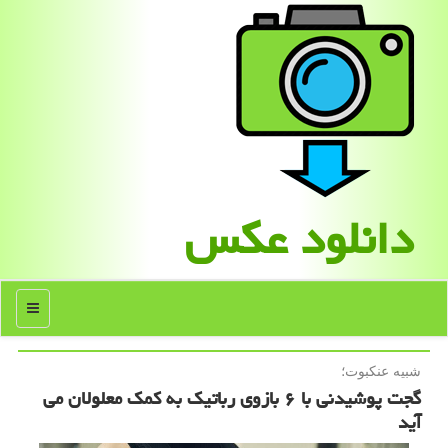
دانلود عكس
منو
شبیه عنكبوت؛
گجت پوشیدنی با ۶ بازوی رباتیک به کمک معلولان می
آید