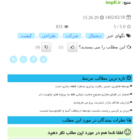
منبع:
imgdl.ir
1402/02/18
15:26:29
833
5
/
5.0
تگهای خبر:
دیجیتال
,
شركت
,
طراحی
,
كیفیت
این مطلب را می پسندید؟
(0)
(1)
X
تازه ترین مطالب مرتبط
توسعه فناوری، مسیر رقابت پذیری صنعت قطعه سازی است
انحصار در فضای مجازی ممنوع حمایت دولتی فقط به پروژه های اولویت دار
بازاریاب ها کف بازار اینترنت پرو می فروشند
ایران بر کرسی ریاست نشست توسعه ارتباطات آسیا و اقیانوسیه نشست
نظرات بینندگان در مورد این مطلب
لطفا شما هم
در مورد این مطلب
نظر دهید