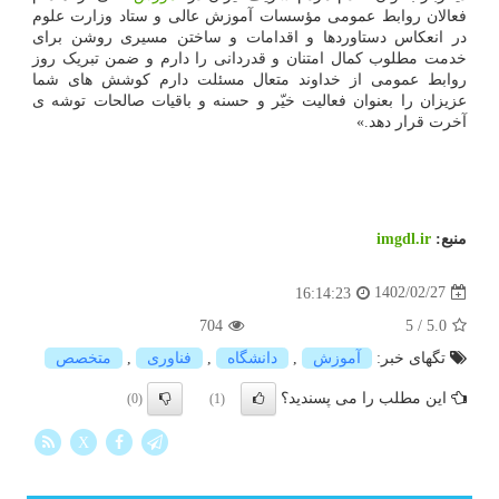
فعالان روابط عمومی مؤسسات آموزش عالی و ستاد وزارت علوم
در انعکاس دستاوردها و اقدامات و ساختن مسیری روشن برای
خدمت مطلوب کمال امتنان و قدردانی را دارم و ضمن تبریک روز
روابط عمومی از خداوند متعال مسئلت دارم کوشش های شما
عزیزان را بعنوان فعالیت خیّر و حسنه و باقیات صالحات توشه ی
آخرت قرار دهد.»
منبع:
imgdl.ir
1402/02/27
16:14:23
704
5
/
5.0
تگهای خبر:
آموزش
,
دانشگاه
,
فناوری
,
متخصص
این مطلب را می پسندید؟
(0)
(1)
X