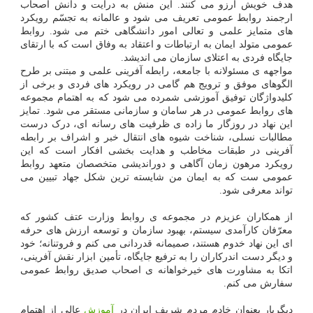
هدف خویش آرزو می کنند. این منش به درایت و دانش اصحاب
ارجمند روابط عمومی تعریف می شود و عالمانه به تجسّم رویکرد
های متمایز علمی و تعالی امور دانشگاهی ختم می شود. روابط
عمومی متولد ایمان به ارتباطات و اعتقاد به وفاق است که با ارتقای
جایگاه فردی به اعتلای سازمان می اندیشد.
مواجهه ی مسئولانه با جامعه، رابطه آفرینی علمی و مبتنی بر طرح
الگوهای موفق و ترویج هم گامی در رویکرد های فردی و برخی از
کلیدواژگان توفیق آموزشی شمرده می شود که به اهتمام مجموعه
های روابط عمومی در هر سامان و سازمانی مستقر می شود. تمایز
این نهاد در روزگار ما زاده ی ظرفیت های رسانه ای، درک درست
مطالبات نسلی، شناخت شیوه های انتقال خبر و اشراف بر رابطه
آفرینی در طبقات مخاطب و هدایت بخشی افکار است که این
رویکرد مرهون زمان آگاهی و دوراندیشی متخصصان متعهد روابط
عمومی ست که به ایمان من شایسته ترین شکل جهاد تبیین می
تواند معرفی شود.
از همکاران عزیزم در مجموعه ی روابط وزارت عتف کشور که
معرّفان کارآمدی سیستم، بهبود سازمان و توسعه ارزش های حرفه
ای این نهاد خدوم هستند، صمیمانه قدردانی می کنم و فروتنانه؛ خود
و دیگر دست اندرکاران را به ترفیع جایگاه، تأمین ابزار نقش آفرینی،
اتکا به مشاورت های خیرخواهانه ی اصحاب صدیق روابط عمومی
سفارش می کنم.
دیگربار بعنوان خادم مردم شریف ایران در
آموزش
عالی از اهتمام