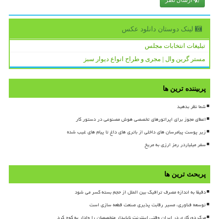
لینک دوستان دانلود عكس
تبلیغات انتخابات مجلس
مستر گرین وال | مجری و طراح انواع دیوار سبز
پربیننده ترین ها
شما نظر بدهید
اعطای مجوز برای اپراتورهای تخصصی هوش مصنوعی در دستور کار
زیر پوست پیامرسان های داخلی از باتری های داغ تا پیام های غیب شده
سفر میلیاردر رمز ارزی به مریخ
پربحث ترین ها
دقیقا به اندازه مصرف ترافیک بین الملل از حجم بسته کسر می شود
توسعه فناوری، مسیر رقابت پذیری صنعت قطعه سازی است
مرگ دورکاری در ایران وقتی اینترنت ناپایدار متخصصان را وادار به کوچ کرد