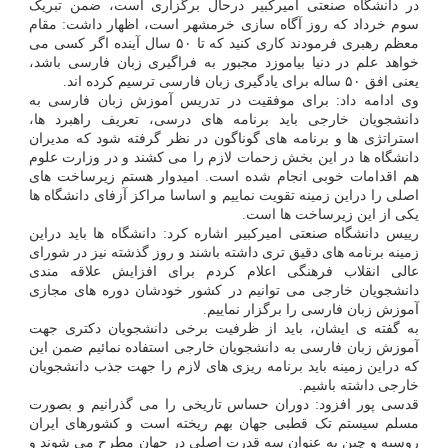
در دانشگاه صنعتی امیرکبیر درحال برگزاری است، ضمن تبریک
سوم خرداد که روز آگاه سازی خرمشهر است، اظهار داشت: مقام
معظم رهبری فرمودند کاری کنید که تا ۵۰ سال آینده اگر کسی می
خواهد علم در دنیا بیاموزد مجبور به فراگیری زبان فارسی باشد،
یعنی افق ۵۰ ساله برای یادگیری زبان فارسی ترسیم کرده اند.
وی ادامه داد: برای موفقیت در تدریس آموزش زبان فارسی به
دانشجویان خارجی باید برنامه های درسی، تعریف راهبرد ها،
استراتژی ها و برنامه های گوناگون در نظر گرفته شود که مدیران
دانشگاه ها در این بخش زحمات لازم را می کشند و در وزارت علوم
هم اقدامات خوبی انجام شده است. امیدوار هستم زیرساخت های
اصلی را دراین زمینه تقویت نماییم و اساسا مراکز آزفای دانشگاه ها
یکی از این زیرساخت ها است.
رییس دانشگاه صنعتی امیرکبیر اشاره کرد: دانشگاه ها باید دراین
زمینه برنامه های دقیق تری داشته باشند و روز گذشته نیز در شورای
عالی انقلاب فرهنگی اعلام کردم برای افزایش علاقه مندی
دانشجویان خارجی می توانیم در کشور خودشان دوره های مجازی
آموزش زبان فارسی را برگزار نماییم.
به گفته ی ایشان، باید از ظرفیت برخی دانشجویان دکتری جهت
آموزش زبان فارسی به دانشجویان خارجی استفاده نمائیم ضمن این
که دراین زمینه باید برنامه ریزی های لازم را جهت جذب دانشجویان
خارجی داشته باشیم.
قدسی پور افزود: دوران حساس تاریخی را می گذرانیم و بصورت
مسلم سیستم تک قطبی جهان بهم ریخته است و کشورهای ایران
روسیه و چین به عنوان سه قدرت اصلی در جهان مطرح می شوند و