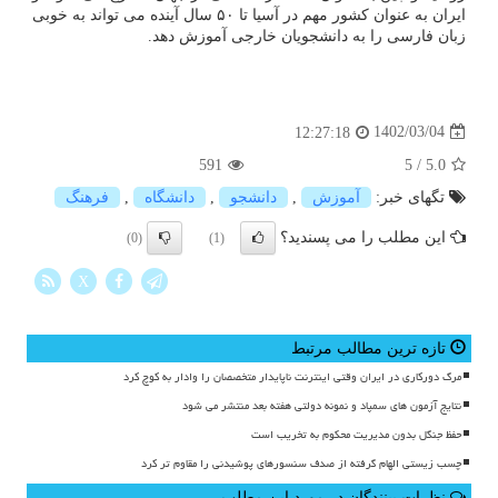
ایران به عنوان کشور مهم در آسیا تا ۵۰ سال آینده می تواند به خوبی
زبان فارسی را به دانشجویان خارجی آموزش دهد.
1402/03/04
12:27:18
591
5
/
5.0
تگهای خبر:
آموزش
,
دانشجو
,
دانشگاه
,
فرهنگ
این مطلب را می پسندید؟
(0)
(1)
X
تازه ترین مطالب مرتبط
مرگ دورکاری در ایران وقتی اینترنت ناپایدار متخصصان را وادار به کوچ کرد
نتایج آزمون های سمپاد و نمونه دولتی هفته بعد منتشر می شود
حفظ جنگل بدون مدیریت محکوم به تخریب است
چسب زیستی الهام گرفته از صدف سنسورهای پوشیدنی را مقاوم تر کرد
نظرات بینندگان در مورد این مطلب