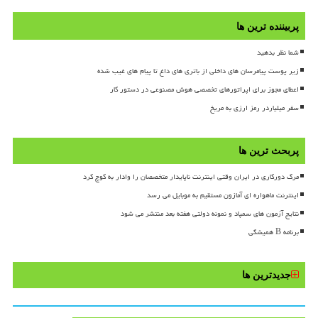
پربیننده ترین ها
شما نظر بدهید
زیر پوست پیامرسان های داخلی از باتری های داغ تا پیام های غیب شده
اعطای مجوز برای اپراتورهای تخصصی هوش مصنوعی در دستور کار
سفر میلیاردر رمز ارزی به مریخ
پربحث ترین ها
مرگ دورکاری در ایران وقتی اینترنت ناپایدار متخصصان را وادار به کوچ کرد
اینترنت ماهواره ای آمازون مستقیم به موبایل می رسد
نتایج آزمون های سمپاد و نمونه دولتی هفته بعد منتشر می شود
برنامه B همیشگی
جدیدترین ها