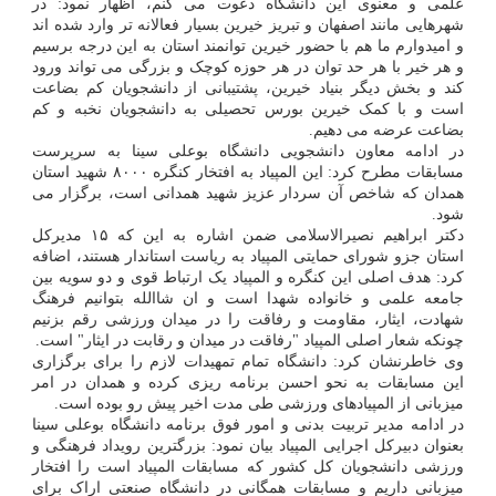
علمی و معنوی این دانشگاه دعوت می کنم، اظهار نمود: در
شهرهایی مانند اصفهان و تبریز خیرین بسیار فعالانه تر وارد شده اند
و امیدوارم ما هم با حضور خیرین توانمند استان به این درجه برسیم
و هر خیر با هر حد توان در هر حوزه کوچک و بزرگی می تواند ورود
کند و بخش دیگر بنیاد خیرین، پشتیبانی از دانشجویان کم بضاعت
است و با کمک خیرین بورس تحصیلی به دانشجویان نخبه و کم
بضاعت عرضه می دهیم.
در ادامه معاون دانشجویی دانشگاه بوعلی سینا به سرپرست
مسابقات مطرح کرد: این المپیاد به افتخار کنگره ۸۰۰۰ شهید استان
همدان که شاخص آن سردار عزیز شهید همدانی است، برگزار می
شود.
دکتر ابراهیم نصیرالاسلامی ضمن اشاره به این که ۱۵ مدیرکل
استان جزو شورای حمایتی المپیاد به ریاست استاندار هستند، اضافه
کرد: هدف اصلی این کنگره و المپیاد یک ارتباط قوی و دو سویه بین
جامعه علمی و خانواده شهدا است و ان شاالله بتوانیم فرهنگ
شهادت، ایثار، مقاومت و رفاقت را در میدان ورزشی رقم بزنیم
چونکه شعار اصلی المپیاد "رفاقت در میدان و رقابت در ایثار" است.
وی خاطرنشان کرد: دانشگاه تمام تمهیدات لازم را برای برگزاری
این مسابقات به نحو احسن برنامه ریزی کرده و همدان در امر
میزبانی از المپیادهای ورزشی طی مدت اخیر پیش رو بوده است.
در ادامه مدیر تربیت بدنی و امور فوق برنامه دانشگاه بوعلی سینا
بعنوان دبیرکل اجرایی المپیاد بیان نمود: بزرگترین رویداد فرهنگی و
ورزشی دانشجویان کل کشور که مسابقات المپیاد است را افتخار
میزبانی داریم و مسابقات همگانی در دانشگاه صنعتی اراک برای