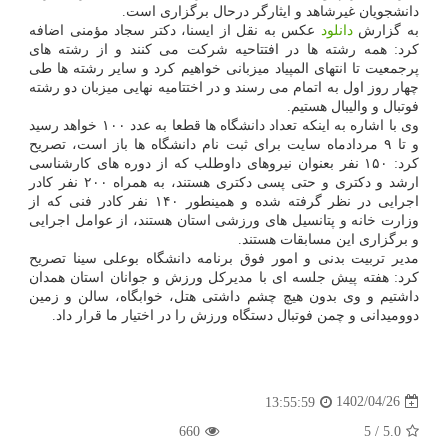
دانشجویان غیرشاهد و ایثارگر درحال برگزاری است.
به گزارش
دانلود
عکس به نقل از ایسنا، دکتر سجاد مؤمنی اضافه
کرد: همه رشته ها در افتتاحیه شرکت می کنند و از رشته های
پرجمعیت تا انتهای المپیاد میزبانی خواهیم کرد و سایر رشته ها طی
چهار روز اول به اتمام می رسند و در اختتامیه نهایی میزبان دو رشته
فوتبال و والیبال هستیم.
وی با اشاره به اینکه تعداد دانشگاه ها قطعا به عدد ۱۰۰ خواهد رسید
و تا ۹ مردادماه سایت برای ثبت نام دانشگاه ها باز است، تصریح
کرد: ۱۵۰ نفر بعنوان نیروهای داوطلب که از دوره های کارشناسی
ارشد و دکتری و حتی پسی دکتری هستند، به همراه ۲۰۰ نفر کادر
اجرایی در نظر گرفته شده و همینطور ۱۴۰ نفر کادر فنی که از
وزارت خانه و پتانسیل های ورزشی استان هستند، از عوامل اجرایی
و برگزاری این مسابقات هستند.
مدیر تربیت بدنی و امور فوق برنامه دانشگاه بوعلی سینا تصریح
کرد: هفته پیش جلسه ای با مدیرکل ورزش و جوانان استان همدان
داشتیم و وی بدون هیچ چشم داشتی هتل، خوابگاه، سالن و زمین
دوومیدانی و چمن فوتبال دستگاه ورزش را در اختیار ما قرار داد.
1402/04/26
13:55:59
660
5
/
5.0