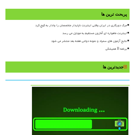
پربحث ترین ها
مرگ دورکاری در ایران وقتی اینترنت ناپایدار متخصصان را وادار به کوچ کرد
اینترنت ماهواره ای آمازون مستقیم به موبایل می رسد
نتایج آزمون های سمپاد و نمونه دولتی هفته بعد منتشر می شود
برنامه B همیشگی
جدیدترین ها