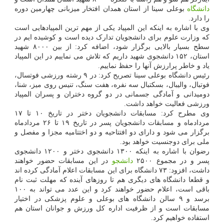
دانشگاه
بوعلی سینا از استان همدان افتخار میزبانی چهارمین دوره
را دارد.
وی با اشاره به اینکه این المپیاد یکی از مهم ترین المپیادهایی است
که وزارت علوم برای دانشجویان تدارک دیده است و کوشیده ایم در
سطح بسیار بالایی برگزار شود، اضافه کرد: از بین ۸۰۰۰ شهید
استان، ۱۵۲ دانشجوی شهید داریم که تلاش می نماییم در این المپیاد
یاد و خاطر پرارزش آنها را حفظ نماییم.
رئیس دانشگاه بوعلی سینا تصریح کرد: در ۹ رشته ورزشی فوتسال،
فوتبال، والیبال، بسکتبال سه نفره، هفت سنگ، تنیس روی میز، شنا،
دومیدانی و آمادگی جسمانی در دو گروه دختران و پسران المپیاد
ورزشی فعالیت خواهد داشت.
وی مطرح کرد: مسابقات دانشجویان دختر در تاریخ ۱۰ تا ۱۷
مردادماه و مسابقات دانشجویان پسر در تاریخ ۱۹ تا ۲۶ مردادماه
برگزار می شود و دارای دو افتتاحیه و دو اختتامیه مجزا و مفصل و
ملی برای دوجنسیت خواهد بود.
رضوان با اشاره به اینکه ۱۳۰۰ دانشجوی دختر و ۱۲۰۰ دانشجوی
پسر و در مجموع ۲۵۰۰
دانشجو
در این مسابقات حضور خواهند
داشت، افزود: ۷۳ دانشگاه برای این مسابقات اعلام آمادگی کرده اند
و قطعا دانشگاه های دیگری هم تا روزهای آینده که مهلت ثبت نام
باقی است، اعلام حضور خواهند کرد و این عدد می تواند به ۱۰۰
برسد و ۹ سالن دانشگاه های بوعلی و علوم پزشکی در اختیار
مسابقات است و از ظرفیت اداره کل ورزش و جوانان استان هم
استفاده خواهیم کرد.