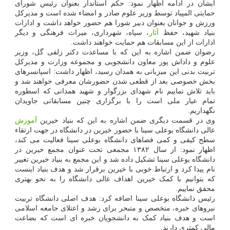
ایشان در ادامه اظهار نمود: حکم استاندار بعنوان رئیس شورای
حمایتی المپیاد توسط وزیر علوم صادر و امضاء شده است و مدیرکل
ورزش و جوانان بعنوان دبیر شورا هم حضور خواهد داشت و ادارات
بنیاد شهید، حفظ
آثار
، سپاه، شهرداری، میراث فرهنگی و دیگر
ادارات از این مسابقات هم حمایت خواهند داشت.
رضوان ضمن اشاره به این که با مساعدت دکتر زلفی گل، وزیر
علوم و داداش پور معاون دانشجویی و مجموعه وزارت و مدیرکل
تربیت بدنی این میزبانی به همدان رسید، اظهار داشت: اسپانسرهای
بخش خصوصی بعد از قطعی شدن حضورشان معرفی خواهند شد و
باید تلاش نماییم نام شهدای بزرگوار و شهید همدانی که اسطوره
تمام عیار ملی است را با برگزاری چنین مسابقاتی جاویدان
نگهداریم.
وی در قسمت دیگری ضمن اشاره به این که بنیاد خیرین
آموزش
عالی دانشگاه بوعلی سینا با حضور خیرین در دانشگاه در جهت ارتقاء
سطح کیفی و کمی فضاهای دانشگاه بوعلی سینا فعالیت می کند،
اظهار نمود: از سال ۱۳۸۲ مجمعی تحت عنوان مجمع خیرین در
دانشگاه بوعلی سینا تشکیل داده شد و این مجمع به بنیاد خیرین تغییر
نام پیدا کرد و ارتباط خوبی با خیرین برقرار شد و هدف بنیاد اینست
که بتوانیم با کمک خیرین اهداف عالی دانشگاه را به نحو بهتری
محقق نماییم.
رئیس دانشگاه بوعلی سینا اضافه کرد: هدف اصلی دانشگاه تربیت
نیروهای خبره، متخصص و متبحر برای رشد و اعتلای جامعه اسلامی
است و هدف بنیاد کمک به دانشجویان خبره ای است که بضاعت
مالی کمتری دارند.