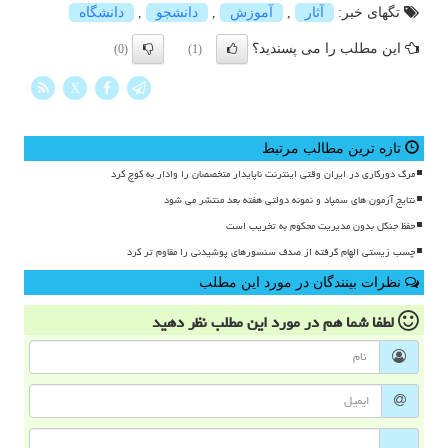
تگهای خبر:
آثار
,
آموزش
,
دانشجو
,
دانشگاه
این مطلب را می پسندید؟
(0)
(1)
X
تازه ترین مطالب مرتبط
مرگ دورکاری در ایران وقتی اینترنت ناپایدار متخصصان را وادار به کوچ کرد
نتایج آزمون های سمپاد و نمونه دولتی هفته بعد منتشر می شود
حفظ جنگل بدون مدیریت محکوم به تخریب است
چسب زیستی الهام گرفته از صدف سنسورهای پوشیدنی را مقاوم تر کرد
نظرات بینندگان در مورد این مطلب
لطفا شما هم
در مورد این مطلب
نظر دهید