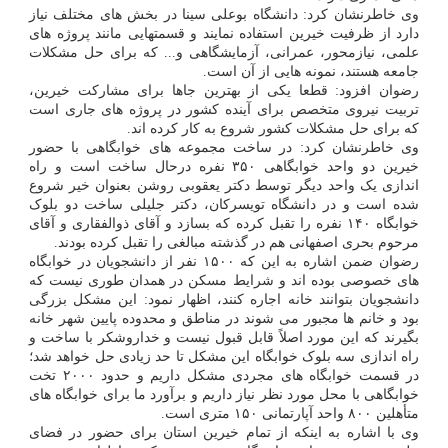
وی خاطرنشان کرد: دانشگاه بوعلی سینا در بخش های مختلف نیاز
دارد از ظرفیت خیرین استفاده نمایند و قسمتهایی مانند پروژه های
علمی، نیازمحور، عمرانی، آزمایشگاهی و... که برای حل مشکلات
جامعه هستند، نمونه هایی از آن است.
رضوان افزود: قطعا یکی از بهترین جاها برای مشارکت خیرین،
تربیت نیروی متخصص برای آینده کشور در پروژه های جاری است
که برای حل مشکلات کشور شروع به کار کرده اند.
وی خاطرنشان کرد: در ساخت مجموعه های خوابگاهی با حضور
خیرین دو واحد خوابگاهی ۳۵۰ نفره درحال ساخت است و راه
اندازی یک واحد دیگر توسط دکتر یعقوبی روشن بعنوان خیر شروع
شده است و در دانشگاه تویسرکان، دکتر جلیلی ساخت دو بلوک
خوابگاه ۱۴۰ نفره را تقبل کرده که بسازد و آقای ذوالفقاری و آقای
مرحوم بحری اصفهانی هم در گذشته مبالغی را تقبل کرده بودند.
رضوان ضمن اشاره به این که ۱۵۰۰ نفر از دانشجویان در خوابگاه
های خصوصی بوده اند و شرایط مسکن در همدان طوری نیست که
دانشجویان بتوانند خانه اجاره کنند، اظهار نمود: این مشکل بزرگی
بود و خانم ها مجبور می شوند در مناطق و محدوده پایین شهر خانه
بگیرند که این مورد اصلاً قابل قبول نیست و خداروشکر با ساخت و
راه اندازی سه بلوک خوابگاه این مشکل تا حد زیادی حل خواهد شد؛
در قسمت خوابگاه های مجردی مشکل داریم و حدود ۲۰۰۰ تخت
خوابگاهی با محل مورد نظر نیاز داریم و برآورد ما برای خوابگاه های
متأهلین ۸۰۰ واحد آپارتمانی ۱۵۰ متری است.
وی با اشاره به اینکه از تمام خیرین استان برای حضور در فضای