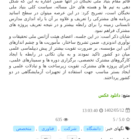
قائم مقام بنیاد ملی نخبگان در انتها ضمن اشاره به این که شکل
دهی به تیم ها و هسته های حل مساله، سیاست کلی بنیاد ملی
نخبگان است، تصریح کرد: در این عرصه میتوان در سطح اساتید
برنامه های مشترکی را تعریف و علاوه بر آن با راه اندازی مدارس
تابستانی زمینه را برای رابطه بیشتر و در نتیجه تعریف پروژه های
مشترک فراهم نمود.
شایان ذکر است: در این جلسه، اعضای هیئت آژانس ملی تحقیقات و
نوآوری اندونزی، ضمن تشریح ساختار، مأموریت ها و چشم اندازهای
آتی این مؤسسه، بر ضرورت تقویت بیشتر از پیش دیپلماسی علمی
میان دو کشور تاکید نمودند و به بیان نکاتی در رابطه با ایجاد
کارگروهای مشترک تخصصی، برگزاری دوره ها و سمینارهای علمی،
اجرای پروژه های مشترک، تقویت زیرساخت ها و تبادلات علمی و
ایجاد بستر مناسب جهت استفاده از تجهیزات آزمایشگاهی در دو
کشور پرداختند.
منبع:
دانلود عكس
1402/05/12
13:03:40
635
5
/
5.0
تگهای خبر:
دانشگاه
,
شركت
,
فناوری
,
متخصص