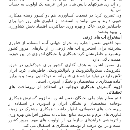
راه اندازی شرکتهای دانش بنیان در این عرصه یک اولویت به حساب
می آید.
وی تصریح کرد: در قسمت کشاورزی هم دو کشور زمینه همکاری
خوبی دارند و می توانند با استفاده از فناوری های روز دنیا برای
حاصلخیز کردن خاک و بهره وری حداکثری، اقتصاد بخش کشاورزی
را بهبود بخشند.
استخراج آب های ژرفی
سید افقهی ضمن اشاره به بحران جهانی آب، استفاده از فناوری
پیشرفته برای استخراج آب های ژرفی را از نیازهای امروز کشور
برشمرد و خاطرنشان کرد: همکاری با نخبگان اندونزی در این حوزه،
اهمیت بالایی دارد.
وی ضمن اشاره به هدف گذاری کشور برای خودکفایی در حوزه
الکترونیک، میکروالکترونیک و نانوالکترونیک، خاطرنشان کرد: ایران
تلاش دارد در تولید تراشه های فناورانه به خودکفایی برسد و بنابراین
آماده همکاری با متخصصان و نخبگان اندونزی است.
لزوم گسترش همکاری دوجانبه در استفاده از زیرساخت های
تحقیقاتی
قائم مقام بنیاد ملی نخبگان ضمن اشاره به لزوم گسترش همکاری
دوجانبه متخصصان و نخبگان ایران و اندونزی در استفاده از
زیرساخت های تحقیقاتی، اظهار داشت: همکاری مشترک در زمینه
فناوری های نرم و مدیریت منابع انسانی به منظور افزایش بهره وری
و اثربخشی فرایندهای سازمانی، از اولویت های مهم امروز کشور
است و در این عرصه از توسعه همکاری ها استقبال می کند.