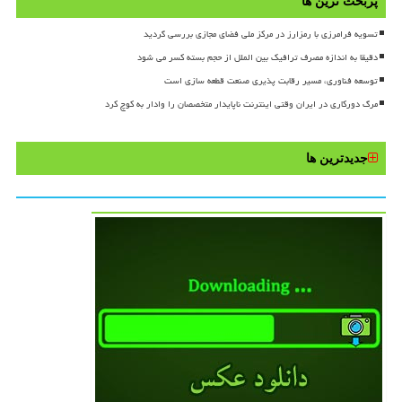
پربحث ترین ها
تسویه فرامرزی با رمزارز در مرکز ملی فضای مجازی بررسی گردید
دقیقا به اندازه مصرف ترافیک بین الملل از حجم بسته کسر می شود
توسعه فناوری، مسیر رقابت پذیری صنعت قطعه سازی است
مرگ دورکاری در ایران وقتی اینترنت ناپایدار متخصصان را وادار به کوچ کرد
جدیدترین ها