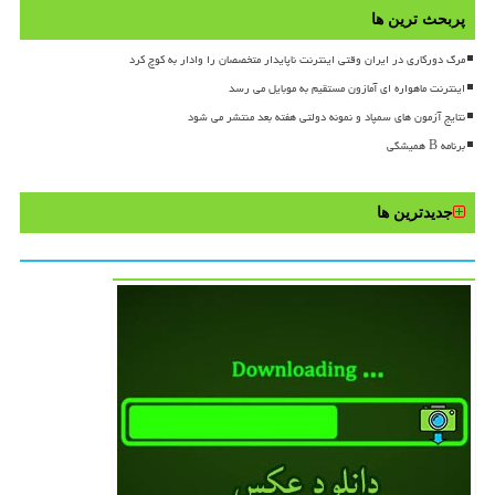
پربحث ترین ها
مرگ دورکاری در ایران وقتی اینترنت ناپایدار متخصصان را وادار به کوچ کرد
اینترنت ماهواره ای آمازون مستقیم به موبایل می رسد
نتایج آزمون های سمپاد و نمونه دولتی هفته بعد منتشر می شود
برنامه B همیشگی
جدیدترین ها