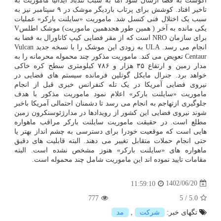
آگوست به فضا ارسال شود اما به سبب تندباد آیدالیا ماموریت به
تاخیر افتاد. کوشش برای پرتاب باردیگر موشک در ۹ سپتامبر نیز به
سبب یک اختلال فنی کنسل شد. ماموریت «سایلنت بارکر» عملیات
یکی مانده به آخر ( همین طور هجدهمین ماموریت) موشک اطلسV
برای سازمان NRO است که از مقر فضایی کیپ کاناورال به فضا به
انجام می رسد. ULA به زودی این موشک را با نسخه جدید Vulcan
Centaur تعویض می کند. ماموریت مذکور چند محموله محرمانه را به
مدار زمین و ارتفاع ۳۵ هزار و ۷۸۶ کیلومتری سطح کره خاکی
خواهد برد. جنرال مایکل گوتلین فرمانده سیستم های فضایی در
نیروی فضایی آمریکا در یک تله کنفرانس خبری قبل از انجام
ماموریت «سایلنت بارکر» اعلام نمود ماموریت مذکور با هدف
جلوگیری ازتهاجم به انجام می رسد تا دشمنان احتمالی آمریکا باخبر
شوند نیروی فضایی این کشور از رویدادها در مدارژئوسنکرون زمین
مطلع است. در حقیقت ماموریت سایلنت بارکر مراقب ماهواره
هایی است که موقعیت خودرا برای دسترسی به چشم انداز بهتر یا
حتی انجام حملات متقابل تغییر می دهند. البته قابلیت های دقیق
ماهواره های «سایلنت بارکر» هنوز مشخص نشده است. البته
مقامات تایید نموده اند این ماموریت شامل چند محموله است.
1402/06/20
11:59:10
777
5
/
5.0
تگهای خبر:
شركت
,
مد