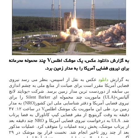
به گزارش دانلود عکس، یک موشک اطلسV چند محموله محرمانه
برای نیروی فضایی آمریکا را به مدار زمین برد.
به گزارش
دانلود
عکس به نقل از اسپیس، بنظر می رسد نیروی
فضایی آمریکا مقرر است برای صیانت از منابع ملی به چشم اندازی
بی سابقه از دوردست ترین مدار زمین برسد. شرکت «یونایتد لانچ
آلیانس»(ULA) ماموریت چند محموله ای Silent Barker را برای
نیروی فضایی آمریکا و دفتر شناسایی ملی این کشور(NRO) به مدار
زمین برد. طی این ماموریت یک موشک اطلسV در ساعت ۱۲: ۴۷
دقیقه به وقت گرینویچ از مقر فضایی کیپ کاناورال به فضا پرتاب
شد. ULA به درخواست نیروی فضایی آمریکا و NRO چند دقیقه بعد
از پرتاب موشک، پخش زنده عملیات را متوقف کرد. عملیات مذکور
بعد از چند روز تاخیر انجام شد. نخست قرار بود موشک در ۲۹