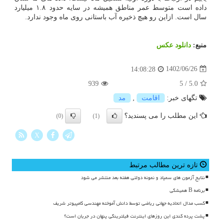
داده است متوسط عمر مناطق همیشه در سایه حدود ۱.۸ میلیارد
سال است. ازاین رو هیچ ذخیره آب باستانی روی ماه وجود ندارد.
منبع:
دانلود عكس
1402/06/26
14:08:28
939
5
/
5.0
تگهای خبر:
اقامت
,
مد
این مطلب را می پسندید؟
(0)
(1)
X
تازه ترین مطالب مرتبط
نتایج آزمون های سمپاد و نمونه دولتی هفته بعد منتشر می شود
برنامه B همیشگی
کسب مدال اتحادیه جهانی ریاضی توسط دانش آموخته مهندسی کامپیوتر شریف
پشت پرده کندی این روزهای اینترنت فیلترینگی پنهان در جریان است؟