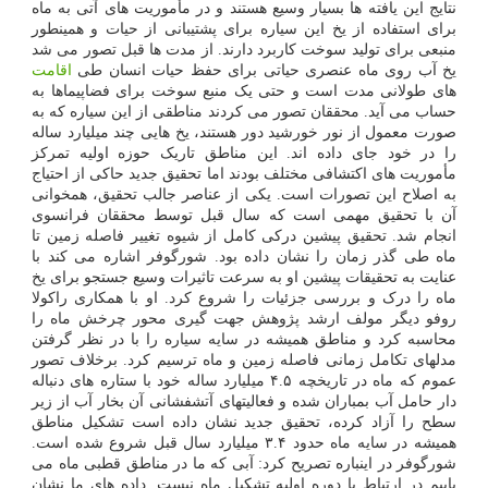
نتایج این یافته ها بسیار وسیع هستند و در مأموریت های آتی به ماه
برای استفاده از یخ این سیاره برای پشتیبانی از حیات و همینطور
منبعی برای تولید سوخت کاربرد دارند. از مدت ها قبل تصور می شد
یخ آب روی ماه عنصری حیاتی برای حفظ حیات انسان طی
اقامت
های طولانی مدت است و حتی یک منبع سوخت برای فضاپیماها به
حساب می آید. محققان تصور می کردند مناطقی از این سیاره که به
صورت معمول از نور خورشید دور هستند، یخ هایی چند میلیارد ساله
را در خود جای داده اند. این مناطق تاریک حوزه اولیه تمرکز
مأموریت های اکتشافی مختلف بودند اما تحقیق جدید حاکی از احتیاج
به اصلاح این تصورات است. یکی از عناصر جالب تحقیق، همخوانی
آن با تحقیق مهمی است که سال قبل توسط محققان فرانسوی
انجام شد. تحقیق پیشین درکی کامل از شیوه تغییر فاصله زمین تا
ماه طی گذر زمان را نشان داده بود. شورگوفر اشاره می کند با
عنایت به تحقیقات پیشین او به سرعت تاثیرات وسیع جستجو برای یخ
ماه را درک و بررسی جزئیات را شروع کرد. او با همکاری راکولا
روفو دیگر مولف ارشد پژوهش جهت گیری محور چرخش ماه را
محاسبه کرد و مناطق همیشه در سایه سیاره را با در نظر گرفتن
مدلهای تکامل زمانی فاصله زمین و ماه ترسیم کرد. برخلاف تصور
عموم که ماه در تاریخچه ۴.۵ میلیارد ساله خود با ستاره های دنباله
دار حامل آب بمباران شده و فعالیتهای آتشفشانی آن بخار آب از زیر
سطح را آزاد کرده، تحقیق جدید نشان داده است تشکیل مناطق
همیشه در سایه ماه حدود ۳.۴ میلیارد سال قبل شروع شده است.
شورگوفر در اینباره تصریح کرد: آبی که ما در مناطق قطبی ماه می
یابیم در ارتباط با دوره اولیه تشکیل ماه نیست. داده های ما نشان