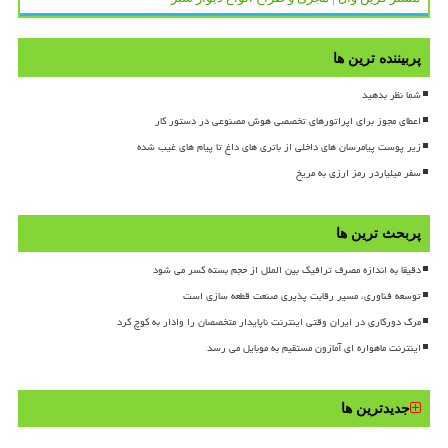
پربیننده ترین ها
شما نظر بدهید
اعطای مجوز برای اپراتورهای تخصصی هوش مصنوعی در دستور کار
زیر پوست پیامرسان های داخلی از باتری های داغ تا پیام های غیب شده
سفر میلیاردر رمز ارزی به مریخ
پربحث ترین ها
دقیقا به اندازه مصرف ترافیک بین الملل از حجم بسته کسر می شود
توسعه فناوری، مسیر رقابت پذیری صنعت قطعه سازی است
مرگ دورکاری در ایران وقتی اینترنت ناپایدار متخصصان را وادار به کوچ کرد
اینترنت ماهواره ای آمازون مستقیم به موبایل می رسد
جدیدترین ها