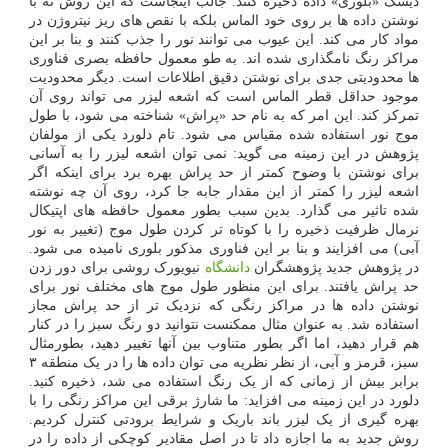
دیسک «بلوری» داده ذخیره کنند. جالب اینجاست که این روش نه با
نوشتن داده ها بر روی خود الماس بلکه با نقص های ریز نیتروژن در
مواد کار می کند. این عیوب می توانند نور را جذب کنند و بنا بر این
مراکز رنگ نامگذاری شده اند. به طو معمول حافظه بصری فناوری
ها محدودیتی جدی برای نوشتن دقیق اطلاعات است. دیگر محدودیت
موجود حداقل قطر الماس است که اشعه لیزر می تواند روی آن
تمرکز کند. این امر که به نام حد «پراش» شناخته می شود، با طول
موج نور استفاده شده مقیاس می شود. تام دلورد یکی از مولفان
پژوهش در این زمینه می گوید: نمی توان اشعه لیزر را به آسانی
برای نوشتن با وضوح کمتر از حد پراش بهره برد برای اینکه اگر
اشعه لیزر را کمتر از این مقدار جابه جا کرد، روی آن چه نوشته
شده تاثیر می گذارد. بدین سبب بطور معمول حافظه های اپتیکال
نرمال ظرفیت ذخیره را با کوتاه تر کردن طول موج (تغییر به نور
آبی) می افزایند و بنا بر این فناوری مذکور بلوری نامیده می شود.
در پژوهش جدید پژوهشگران
دانشگاه
نیویورک روشی برای دور زدن
حد پراش یافتند. برای این منظور طول موج های مختلف نور برای
نوشتن داده ها در مراکز رنگی که نزدیک تر از حد پراش مجاز
استفاده شد. به عنوان مثال ممکنست نتوانید دو رنگ سبز را در کنار
هم قرار دهید، اما اگر بطور متناوب بین آنها تغییر دهید، بطورمثال
سبز، قرمز و آبی، از نظر نظریه می توان داده ها را در یک منطقه ۳
برابر بیش از زمانی که از یک رنگ استفاده می شد، ذخیره کنید.
دلورد در این زمینه می افزاید: ما شارژ برقی این مراکز رنگی را با
بهره گیری از یک لیزر باند باریک و شرایط برودتی کنترل کردیم.
روش جدید به ما اجازه داد تا در اصل مقادیر کوچکی از داده را در