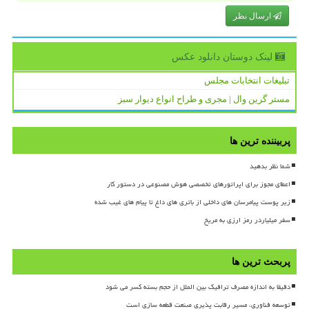
ارسال نظر
لینک دوستان دانلود عكس
تبلیغات انتخابات مجلس
مستر گرین وال | مجری و طراح انواع دیوار سبز
پربیننده ترین ها
شما نظر بدهید
اعطای مجوز برای اپراتورهای تخصصی هوش مصنوعی در دستور کار
زیر پوست پیامرسان های داخلی از باتری های داغ تا پیام های غیب شده
سفر میلیاردر رمز ارزی به مریخ
پربحث ترین ها
دقیقا به اندازه مصرف ترافیک بین الملل از حجم بسته کسر می شود
توسعه فناوری، مسیر رقابت پذیری صنعت قطعه سازی است