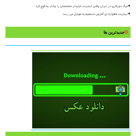
مرگ دورکاری در ایران وقتی اینترنت ناپایدار متخصصان را وادار به کوچ کرد
اینترنت ماهواره ای آمازون مستقیم به موبایل می رسد
جدیدترین ها