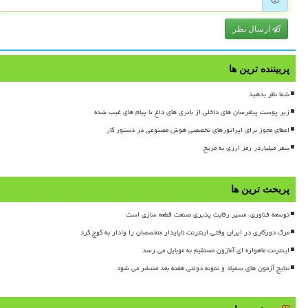
ارسال نظر
پربیننده ترین ها
شما نظر بدهید
زیر پوست پیامرسان های داخلی از باتری های داغ تا پیام های غیب شده
اعطای مجوز برای اپراتورهای تخصصی هوش مصنوعی در دستور کار
سفر میلیاردر رمز ارزی به مریخ
پربحث ترین ها
توسعه فناوری، مسیر رقابت پذیری صنعت قطعه سازی است
مرگ دورکاری در ایران وقتی اینترنت ناپایدار متخصصان را وادار به کوچ کرد
اینترنت ماهواره ای آمازون مستقیم به موبایل می رسد
نتایج آزمون های سمپاد و نمونه دولتی هفته بعد منتشر می شود