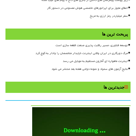
اعطای مجوز برای اپراتورهای تخصصی هوش مصنوعی در دستور کار
سفر میلیاردر رمز ارزی به مریخ
پربحث ترین ها
توسعه فناوری، مسیر رقابت پذیری صنعت قطعه سازی است
مرگ دورکاری در ایران وقتی اینترنت ناپایدار متخصصان را وادار به کوچ کرد
اینترنت ماهواره ای آمازون مستقیم به موبایل می رسد
نتایج آزمون های سمپاد و نمونه دولتی هفته بعد منتشر می شود
جدیدترین ها