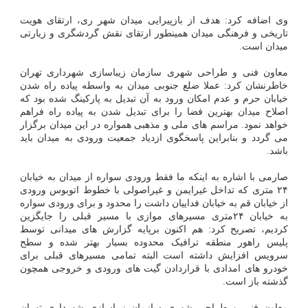
وی اضافه کرد: هدف از بازپیرایی میدان شهر ری، ارتقای هویت
تاریخی و فرهنگی میدان همینطور ارتقای نقش گردشگری و زیارتی
میدان است.
معاون فنی و طراحی شهری سازمان زیباسازی شهرداری تهران
خاطرنشان کرد: عملا ضلع جنوبی میدان به واسطه پیاده راه شدن
خیابان حرم و عدم امکان ورود به آن تبدیل به پارکینگ شده بود که
اصلاح میدان بهترین فضا را برای تبدیل شدن به پیاده راه فراهم
خواهد نمود. مراسم های ملی و مذهبی همواره در این میدان برگزار
می گردد و بنابراین پاسخگوی ازدیاد جمعیت ورودی به میدان باید
باشد.
صارمی با اشاره به اینکه ما فقط ورودی سواره از میدان به خیابان
۲۴ متری که تداخل غیرایمن و غیراصولی با خطوط اتوبوس ورودی
از خیابان قم به خیابان فداییان داشت را محدود و برای ورودی سواره
به خیابان ۲۴متری مسیرهای موازی با مسیر قبلی را جایگزین
کردیم، تصریح کرد: هم اکنون برپایه گزارش های میدانی توسط
پلیس راهور منطقه ترافیک محدوده بسیار بهتر شده و سطح
سرویس افزایش داشته است البته تمامی مسیرهای قبلی برای
خودرو های امدادی با قراردادن گیت های ورودی و خروجی همچون
گذشته باز است.
معاون فنی و طراحی شهری سازمان زیباسازی شهرداری تهران