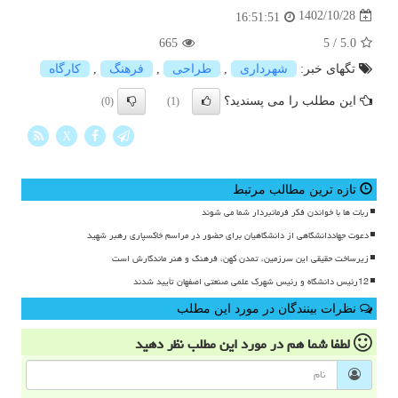
1402/10/28
16:51:51
665
5
/
5.0
تگهای خبر:
شهرداری
,
طراحی
,
فرهنگ
,
كارگاه
این مطلب را می پسندید؟
(0)
(1)
X
تازه ترین مطالب مرتبط
ربات ها با خواندن فکر فرمانبردار شما می شوند
دعوت جهاددانشگاهی از دانشگاهیان برای حضور در مراسم خاکسپاری رهبر شهید
زیرساخت حقیقی این سرزمین، تمدن کهن، فرهنگ و هنر ماندگارش است
12رئیس دانشگاه و رئیس شهرک علمی صنعتی اصفهان تأیید شدند
نظرات بینندگان در مورد این مطلب
لطفا شما هم
در مورد این مطلب
نظر دهید