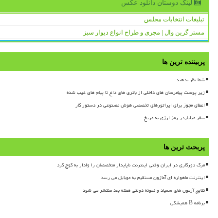
لینک دوستان دانلود عكس
تبلیغات انتخابات مجلس
مستر گرین وال | مجری و طراح انواع دیوار سبز
پربیننده ترین ها
شما نظر بدهید
زیر پوست پیامرسان های داخلی از باتری های داغ تا پیام های غیب شده
اعطای مجوز برای اپراتورهای تخصصی هوش مصنوعی در دستور کار
سفر میلیاردر رمز ارزی به مریخ
پربحث ترین ها
مرگ دورکاری در ایران وقتی اینترنت ناپایدار متخصصان را وادار به کوچ کرد
اینترنت ماهواره ای آمازون مستقیم به موبایل می رسد
نتایج آزمون های سمپاد و نمونه دولتی هفته بعد منتشر می شود
برنامه B همیشگی