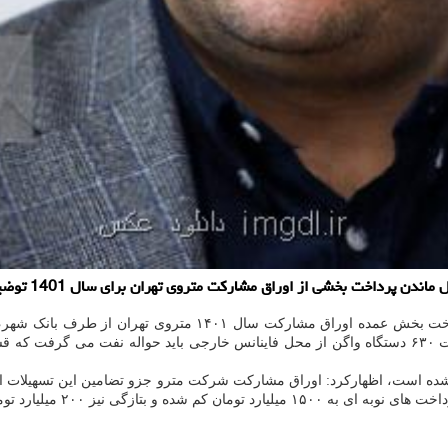
 بخشی از اوراق مشارکت متروی تهران برای سال 1401 توضیحاتی ارائه نمود.
در مورد چرایی معطل ماندن پرداخت بخش عمده اوراق مش
بلکه شهرداری تهران برای پرداخت ۱۵ درصد پیش پرداخت قرارداد ساخت ۶۳۰ دستگاه واگن از محل فاینانس خ
شده است، اظهارکرد: اوراق مشارکت شرکت مترو جزو تضامین این تسهیلات است