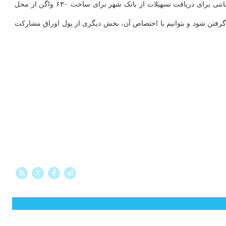
هرمزی با رد هرگونه بلوکه یا توقیف مبالغ حاصل از فروش اوراق مشارکت مترو در بانک شهر، اظهار داشت: این لفظ درست نیست چونکه اوراق ضمانتی برای دریافت تسهیلات از بانک شهر برای ساخت ۶۳۰ واگن از محل
گرفتن شود و بتوانیم با اختصاص آن، بخش دیگری از پول اوراق مشارکت
X