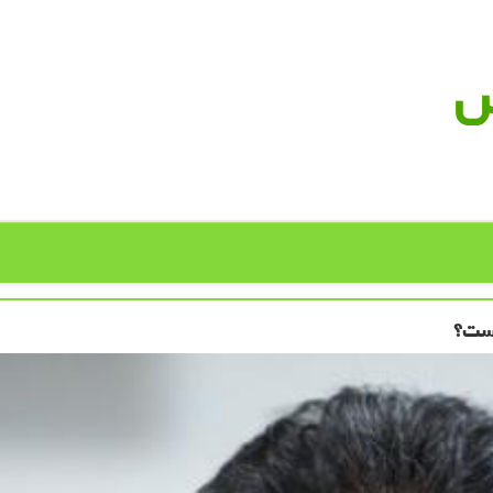
س
است؟