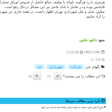
فاینانس بوده و در تعامل با بانک عامل نیز این مشکل درحال رفع است.
معاون حمل و نقل شهرداری تهران اظهار داشت: در هفته جاری نیز شهردا
را آزاد نماییم.
منبع:
دانلود عكس
1402/12/06
13:55:59
5
/
5.0
تگهای خبر:
شركت
,
شهرداری
,
مد
این مطلب را می پسندید؟
(0)
(1)
تازه ترین مطالب مرتبط
نتایج آزمون های سمپاد و نمونه دولتی هفته بعد منتشر می شود