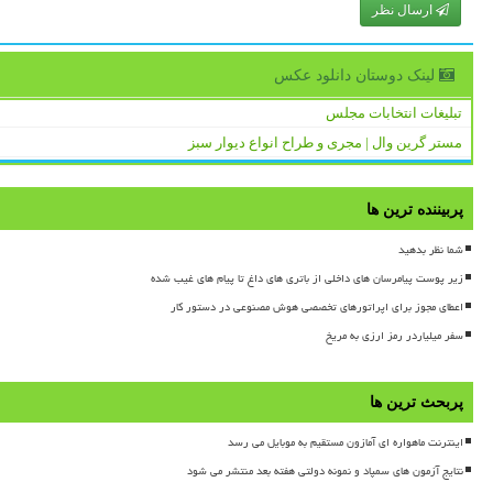
ارسال نظر
لینک دوستان دانلود عكس
تبلیغات انتخابات مجلس
مستر گرین وال | مجری و طراح انواع دیوار سبز
پربیننده ترین ها
شما نظر بدهید
زیر پوست پیامرسان های داخلی از باتری های داغ تا پیام های غیب شده
اعطای مجوز برای اپراتورهای تخصصی هوش مصنوعی در دستور کار
سفر میلیاردر رمز ارزی به مریخ
پربحث ترین ها
اینترنت ماهواره ای آمازون مستقیم به موبایل می رسد
نتایج آزمون های سمپاد و نمونه دولتی هفته بعد منتشر می شود