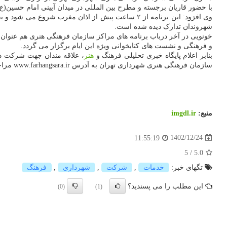
با حضور قاریان برجسته و مطرح بین المللی در میدان آیینی امام حسین(ع)
وی افزود: این برنامه از ۲ ساعت پیش از اذان مغرب شروع می شود و بعد از جزءخوانی قرآن کریم، با افطاری ساده از روزه داران پذیرایی می شود. همین طور در حاشیه این برنامه،
شهروندان تدارک دیده شده است.
خونویی در آخر درباب برنامه های مراکز سازمان فرهنگی هنری هم عنوان 
و فرهنگی و نشست های کتابخوانی ویژه این ایام برگزار می گردد.
بنابر اعلام پایگاه خبری تحلیلی فرهنگ و
هنر
، علاقه مندان جهت شرکت در
سازمان فرهنگی هنری شهرداری تهران به آدرس www.farhangsara.ir مراجعه کنند.
منبع:
imgdl.ir
1402/12/24
11:55:19
5
/
5.0
تگهای خبر:
خدمات
,
شركت
,
شهرداری
,
فرهنگ
این مطلب را می پسندید؟
(0)
(1)