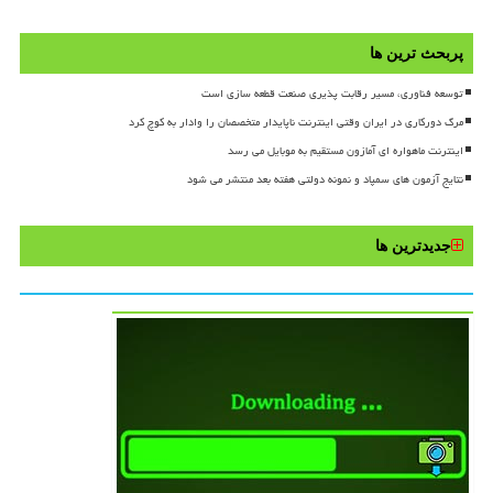
پربحث ترین ها
توسعه فناوری، مسیر رقابت پذیری صنعت قطعه سازی است
مرگ دورکاری در ایران وقتی اینترنت ناپایدار متخصصان را وادار به کوچ کرد
اینترنت ماهواره ای آمازون مستقیم به موبایل می رسد
نتایج آزمون های سمپاد و نمونه دولتی هفته بعد منتشر می شود
جدیدترین ها