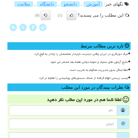
تگهای خبر:
آموزش
,
دانشجو
,
دانشگاه
,
سلامت
این مطلب را می پسندید؟
(0)
(1)
X
تازه ترین مطالب مرتبط
مرگ دورکاری در ایران وقتی اینترنت ناپایدار متخصصان را وادار به کوچ کرد
نتایج آزمون های سمپاد و نمونه دولتی هفته بعد منتشر می شود
حفظ جنگل بدون مدیریت محکوم به تخریب است
چسب زیستی الهام گرفته از صدف سنسورهای پوشیدنی را مقاوم تر کرد
نظرات بینندگان در مورد این مطلب
لطفا شما هم
در مورد این مطلب
نظر دهید