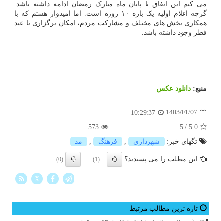
می کنم این اتفاق تا پایان ماه مبارک رمضان ادامه داشته باشد.
گرچه اعلام اولیه یک بازه ۱۰ روزه است. اما امیدوار هستم که با
همکاری بخش های مختلف و مشارکت مردم، امکان برگزاری تا عید
فطر وجود داشته باشد.
منبع:
دانلود عكس
1403/01/07
10:29:37
573
5
/
5.0
تگهای خبر:
شهرداری
,
فرهنگ
,
مد
این مطلب را می پسندید؟
(0)
(1)
X
تازه ترین مطالب مرتبط
نتایج آزمون های سمپاد و نمونه دولتی هفته بعد منتشر می شود