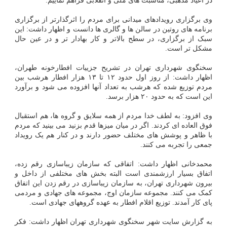
در اعیاد مذهبی، مناسبت های ملی و انقلابی فراهم نماییم.
وی برگزاری رویدادهای میدانی برای مردم را اثرگذارتر از برگزاری
برنامه های روتین در سالن ها و گالری ها دانست و اظهار داشت: این
سبک از برگزاری، در سطح بالاتر و کار بهادار تر و در عین حال
مشکل تر است.
سخنگوی شهرداری تهران در تشریح جزییات افطارخونه طهران،
اظهار داشت: از روز اول حدود ۱۲ تا ۱۳ هزار افطار هرشب بین
مردم توزیع شده که هرشب به تعداد آنها افزوده می شود و برآورد
این است که به حدود ۲۰ هزار برسد.
وی افزود: به لطف خدا مردم از همه سلایق و گروه ها، هم استقبال
فوق العاده ای کردند. اگر در میان میزها قدم بزنید می بینید که مردم
با ظاهر و پوشش های مختلف حضور دارند و در کنار هم یک رویداد
جمعی را تجربه می کنند.
محمدخانی اظهار داشت: اتفاقی که سازمان زیباسازی رقم زده،
اتفاق بسیار ارزشمندی است البته بخش های مختلفی از داخل و
بیرون شهرداری تهران، به سازمان زیباسازی در رقم زدن این اتفاق
کمک می کنند. مجموعه سازمان اوج، مجموعه های جهادی و مردمی
پای کار آمدند. توزیع اقلام افطار به عهده گروههای جهادی است.
به گزارش سایت شهر سخنگوی شهرداری تهران اظهار داشت: فکر