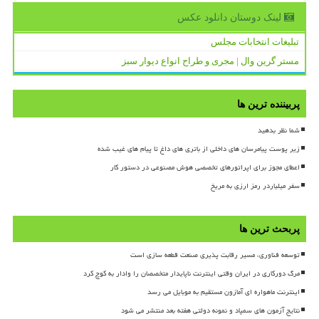
لینک دوستان دانلود عكس
تبلیغات انتخابات مجلس
مستر گرین وال | مجری و طراح انواع دیوار سبز
پربیننده ترین ها
شما نظر بدهید
زیر پوست پیامرسان های داخلی از باتری های داغ تا پیام های غیب شده
اعطای مجوز برای اپراتورهای تخصصی هوش مصنوعی در دستور کار
سفر میلیاردر رمز ارزی به مریخ
پربحث ترین ها
توسعه فناوری، مسیر رقابت پذیری صنعت قطعه سازی است
مرگ دورکاری در ایران وقتی اینترنت ناپایدار متخصصان را وادار به کوچ کرد
اینترنت ماهواره ای آمازون مستقیم به موبایل می رسد
نتایج آزمون های سمپاد و نمونه دولتی هفته بعد منتشر می شود