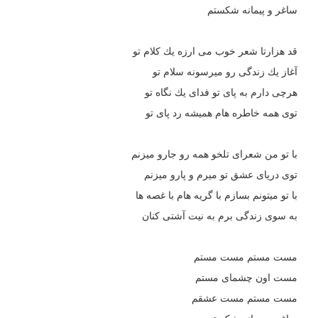
ساغر و پيمانه شكستم
قد هزارتا شعر خوب مى ارزه يك كلام تو
آغاز يك زندگى رو ميرسونه سلام تو
هرچى دارم به پاى تو فداى يك نگاه تو
توى همه خاطره هام هميشه رد پاى تو
با تو من شعراى تلخو همه رو جارو ميزنم
توى درياى عشق تو ميرم و پارو ميزنم
با تو ميتونم بسازم با گريه هام با غصه ها
به سوى زندگى برم به نيت آشتى كنان
مست مستم مست مستم
مست اون چشماى مستم
مست مستم مست عشقم