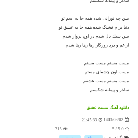
ساغر و پيمانه شكستم
ببين چه نورانى شده همه جا به اسم تو
دنيا برام قشنگ شده همه جا به عشق تو
ببين سبك بال شدم در اوج پرواز شدم
از غم و درد روزگار رها رها رها شدم
مست مستم مست مستم
مست اون چشماى مستم
مست مستم مست عشقم
ساغر و پيمانه شكستم
دانلود آهنگ مست عشق
1403/03/02
21:45:33
715
5
/
5.0
تگهای خبر:
رپورتاژ
,
موسیقی