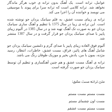
عوامل، ترانه‌ است. یک آهنگ بدون ترانه ی خوب هرگز ماندگار
نخواهد شد. ترانه کلامی است که ترانه سرا برای پیوند با موسیقی
می نویسد و خواننده آن را اجرا می کند.
ترانه ی زیبای مست عشق، به قلم سیامک یزدان جو نوشته شده
است. این ترانه ی زیبا در سال 1375 با تنظیم و آهنگ سازی سیامک
یزدان جو به صورت تک آهنگ تهیه شد و در سال 1385 در آلبوم زیبای
پاییز با صدای سیامک یزدان جو قرار گرفت و در سال 1387 منتشر
شد.
آلبوم فوق العاده زیبای پاییز با صدای گرم و دلنشین سیامک یزدان جو
شامل آهنگ های پائیز، فراق، مست عشق، خاطرات، انتظار، رسید
مژده، بمون با من، یادش بخیر و موزیک طوفان رنگ می باشد.
ترانه ی آهنگ مست عشق و هم چنین آهنگسازی و تنظیم آن توسط
سیامک یزدان جو صورت گرفته است.
متن ترانه مست عشق:
مست مستم مست مستم
مست اون چشماى مستم
مست مستم مست عشقم