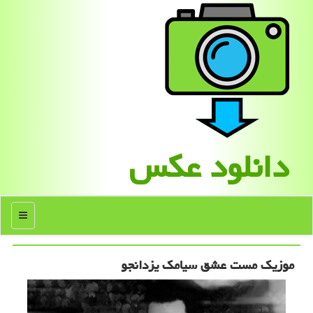
دانلود عكس
منو
موزیک مست عشق سیامک یزدانجو