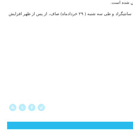
آسمان تهران فردا (۲۸ خردادماه) صاف، از بعدازظهر افزایش ابر، گاهی وزش باد شدید و احتمال گرد و خاک با حداقل دمای ۲۸ و حداکثر دمای ۳۷ درجه سانتیگراد و طی سه شنبه ( ۲۹ خردادماه) صاف، از پس از ظهر افزایش
X