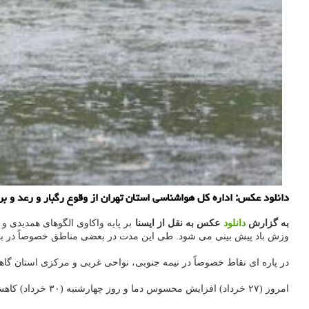
دانلود عکس: اداره کل هواشناسی استان تهران از وقوع رگبار و رعد و ب
به گزارش
دانلود
عکس به نقل از ایسنا
بر پایه واکاوی الگوهای همدیدی
وزش باد پیش بینی می شود. طی این مدت در بعضی مناطق خصوصاً در بخ
در پاره ای نقاط خصوصاً در نیمه جنوبی، نواحی غربی و مرکزی استان گاهی
امروز (۲۷ خرداد) افزایش محسوس دما و روز چهارشنبه (۳۰ خرداد) کاهش نسبی دما در سطح استان مورد انتظار است.