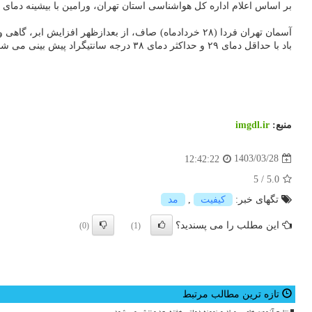
بر اساس اعلام اداره کل هواشناسی استان تهران، ورامین با بیشینه دمای ۳۶ درجه سانتیگراد گرم ترین ایستگاه استان تهران در ۲۴ ساعت گذشته گزارش شده است.
باد با حداقل دمای ۲۹ و حداکثر دمای ۳۸ درجه سانتیگراد پیش بینی می شود.
منبع:
imgdl.ir
1403/03/28
12:42:22
5
/
5.0
تگهای خبر:
كیفیت
,
مد
این مطلب را می پسندید؟
(0)
(1)
تازه ترین مطالب مرتبط