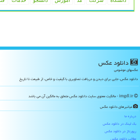
دانشگاه
شركت
مد
آموزش
دانشجو
خدمات
فن
دانلود عكس
عکسهای موضوعی
دانلود عکس، جایی برای دیدن و دریافت تصاویری با کیفیت و خاص، از طبیعت تا تاریخ
imgdl.ir - مالکیت معنوی سایت دانلود عكس متعلق به مالکین آن می باشد
میانبرهای دانلود عكس
درباره ما
بک لینک در دانلود عكس
رپورتاژ در دانلود عكس
مطالب دانلود عكس