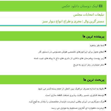
لینک دوستان دانلود عكس
تبلیغات انتخابات مجلس
مستر گرین وال | مجری و طراح انواع دیوار سبز
پربیننده ترین ها
شما نظر بدهید
اعطای مجوز برای اپراتورهای تخصصی هوش مصنوعی در دستور کار
زیر پوست پیامرسان های داخلی از باتری های داغ تا پیام های غیب شده
سفر میلیاردر رمز ارزی به مریخ
پربحث ترین ها
دقیقا به اندازه مصرف ترافیک بین الملل از حجم بسته کسر می شود
توسعه فناوری، مسیر رقابت پذیری صنعت قطعه سازی است
مرگ دورکاری در ایران وقتی اینترنت ناپایدار متخصصان را وادار به کوچ کرد
اینترنت ماهواره ای آمازون مستقیم به موبایل می رسد