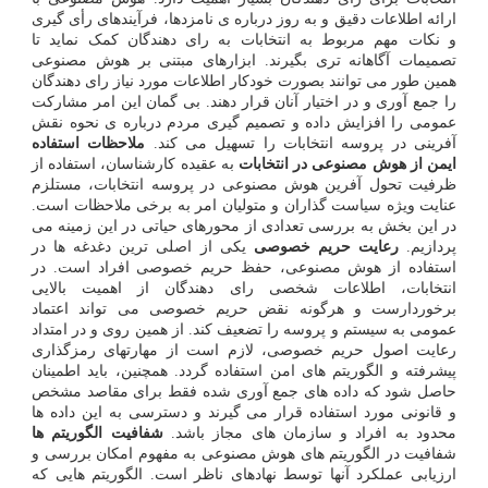
ارائه اطلاعات دقیق و به روز درباره ی نامزدها، فرآیندهای رأی گیری
و نکات مهم مربوط به انتخابات به رای دهندگان کمک نماید تا
تصمیمات آگاهانه تری بگیرند. ابزارهای مبتنی بر هوش مصنوعی
همین طور می توانند بصورت خودکار اطلاعات مورد نیاز رای دهندگان
را جمع آوری و در اختیار آنان قرار دهند. بی گمان این امر مشارکت
عمومی را افزایش داده و تصمیم گیری مردم درباره ی نحوه نقش
آفرینی در پروسه انتخابات را تسهیل می کند.
ملاحظات استفاده
ایمن از هوش مصنوعی در انتخابات
به عقیده کارشناسان، استفاده از
ظرفیت تحول آفرین هوش مصنوعی در پروسه انتخابات، مستلزم
عنایت ویژه سیاست گذاران و متولیان امر به برخی ملاحظات است.
در این بخش به بررسی تعدادی از محورهای حیاتی در این زمینه می
پردازیم.
رعایت حریم خصوصی
یکی از اصلی ترین دغدغه ها در
استفاده از هوش مصنوعی، حفظ حریم خصوصی افراد است. در
انتخابات، اطلاعات شخصی رای دهندگان از اهمیت بالایی
برخوردارست و هرگونه نقض حریم خصوصی می تواند اعتماد
عمومی به سیستم و پروسه را تضعیف کند. از همین روی و در امتداد
رعایت اصول حریم خصوصی، لازم است از مهارتهای رمزگذاری
پیشرفته و الگوریتم های امن استفاده گردد. همچنین، باید اطمینان
حاصل شود که داده های جمع آوری شده فقط برای مقاصد مشخص
و قانونی مورد استفاده قرار می گیرند و دسترسی به این داده ها
محدود به افراد و سازمان های مجاز باشد.
شفافیت الگوریتم ها
شفافیت در الگوریتم های هوش مصنوعی به مفهوم امکان بررسی و
ارزیابی عملکرد آنها توسط نهادهای ناظر است. الگوریتم هایی که