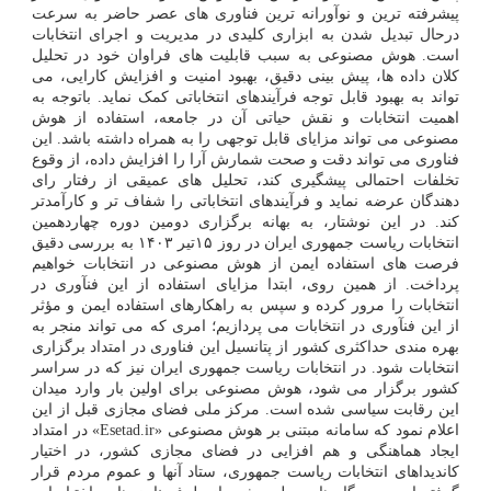
پیشرفته ترین و نوآورانه ترین فناوری های عصر حاضر به سرعت
درحال تبدیل شدن به ابزاری کلیدی در مدیریت و اجرای انتخابات
است. هوش مصنوعی به سبب قابلیت های فراوان خود در تحلیل
کلان داده ها، پیش بینی دقیق، بهبود امنیت و افزایش کارایی، می
تواند به بهبود قابل توجه فرآیندهای انتخاباتی کمک نماید. باتوجه به
اهمیت انتخابات و نقش حیاتی آن در جامعه، استفاده از هوش
مصنوعی می تواند مزایای قابل توجهی را به همراه داشته باشد. این
فناوری می تواند دقت و صحت شمارش آرا را افزایش داده، از وقوع
تخلفات احتمالی پیشگیری کند، تحلیل های عمیقی از رفتار رای
دهندگان عرضه نماید و فرآیندهای انتخاباتی را شفاف تر و کارآمدتر
کند. در این نوشتار، به بهانه برگزاری دومین دوره چهاردهمین
انتخابات ریاست جمهوری ایران در روز ۱۵تیر ۱۴۰۳ به بررسی دقیق
فرصت های استفاده ایمن از هوش مصنوعی در انتخابات خواهیم
پرداخت. از همین روی، ابتدا مزایای استفاده از این فنآوری در
انتخابات را مرور کرده و سپس به راهکارهای استفاده ایمن و مؤثر
از این فنآوری در انتخابات می پردازیم؛ امری که می تواند منجر به
بهره مندی حداکثری کشور از پتانسیل این فناوری در امتداد برگزاری
انتخابات شود. در انتخابات ریاست جمهوری ایران نیز که در سراسر
کشور برگزار می شود، هوش مصنوعی برای اولین بار وارد میدان
این رقابت سیاسی شده است. مرکز ملی فضای مجازی قبل از این
اعلام نمود که سامانه مبتنی بر هوش مصنوعی «Esetad.ir» در امتداد
ایجاد هماهنگی و هم افزایی در فضای مجازی کشور، در اختیار
کاندیداهای انتخابات ریاست جمهوری، ستاد آنها و عموم مردم قرار