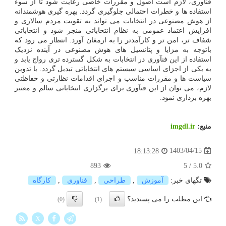
فنآوری، لازم است اصول و مقررات خاصی رعایت شود تا از سوء
استفاده ها و خطرات احتمالی جلوگیری گردد. بهره گیری هوشمندانه
از هوش مصنوعی در انتخابات می تواند به تقویت مردم سالاری و
افزایش اعتماد عمومی به نظام انتخاباتی منجر شود و انتخاباتی
شفاف تر، امن تر و کارآمدتر را به ارمغان آورد. انتظار می رود که
باتوجه به مزایا و پتانسیل های هوش مصنوعی در آینده نزدیک
استفاده از این فنآوری در انتخابات به شکل گسترده تری رواج یابد و
به یکی از اجزای اساسی سیستم های انتخاباتی تبدیل گردد. با تدوین
سیاست ها و مقررات مناسب و اجرای اقدامات نظارتی و حفاظتی
لازم، می توان از این فنآوری برای برگزاری انتخاباتی سالم و معتبر
بهره برداری نمود.
منبع:
imgdl.ir
1403/04/15
18:13:28
893
5
/
5.0
تگهای خبر:
آموزش
,
طراحی
,
فناوری
,
كارگاه
این مطلب را می پسندید؟
(0)
(1)
X