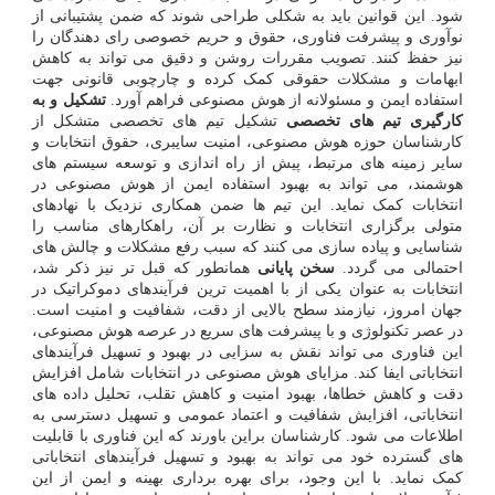
شود. این قوانین باید به شکلی طراحی شوند که ضمن پشتیبانی از
نوآوری و پیشرفت فناوری، حقوق و حریم خصوصی رای دهندگان را
نیز حفظ کنند. تصویب مقررات روشن و دقیق می تواند به کاهش
ابهامات و مشکلات حقوقی کمک کرده و چارچوبی قانونی جهت
استفاده ایمن و مسئولانه از هوش مصنوعی فراهم آورد.
تشکیل و به
کارگیری تیم های تخصصی
تشکیل تیم های تخصصی متشکل از
کارشناسان حوزه هوش مصنوعی، امنیت سایبری، حقوق انتخابات و
سایر زمینه های مرتبط، پیش از راه اندازی و توسعه سیستم های
هوشمند، می تواند به بهبود استفاده ایمن از هوش مصنوعی در
انتخابات کمک نماید. این تیم ها ضمن همکاری نزدیک با نهادهای
متولی برگزاری انتخابات و نظارت بر آن، راهکارهای مناسب را
شناسایی و پیاده سازی می کنند که سبب رفع مشکلات و چالش های
احتمالی می گردد.
سخن پایانی
همانطور که قبل تر نیز ذکر شد،
انتخابات به عنوان یکی از با اهمیت ترین فرآیندهای دموکراتیک در
جهان امروز، نیازمند سطح بالایی از دقت، شفافیت و امنیت است.
در عصر تکنولوژی و با پیشرفت های سریع در عرصه هوش مصنوعی،
این فناوری می تواند نقش به سزایی در بهبود و تسهیل فرآیندهای
انتخاباتی ایفا کند. مزایای هوش مصنوعی در انتخابات شامل افزایش
دقت و کاهش خطاها، بهبود امنیت و کاهش تقلب، تحلیل داده های
انتخاباتی، افزایش شفافیت و اعتماد عمومی و تسهیل دسترسی به
اطلاعات می شود. کارشناسان براین باورند که این فناوری با قابلیت
های گسترده خود می تواند به بهبود و تسهیل فرآیندهای انتخاباتی
کمک نماید. با این وجود، برای بهره برداری بهینه و ایمن از این