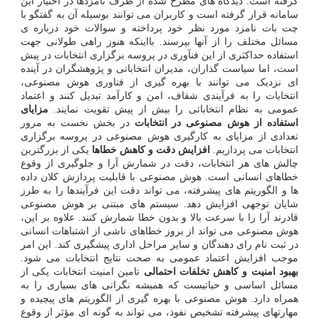
گرفته است. دیدگاه های مطرح شده از طرف نامزدها در اختیار این
سامانه قرار گرفته است و کاربران می توانند بوسیله آن به گفتگو با
چت بات نامزد مورد نظر خود پرداخته و سوالات خود درباره ی
مسائل مختلف را از آنها بپرسند. بااینکه هنوز راهی طولانی جهت
استفاده حداکثری از این فنآوری در پروسه برگزاری انتخابات در پیش
است، اما سیاست گذاران، مدیران انتخاباتی و پژوهشگران در آینده
ای نزدیک می توانند با بهره گیری از فناوری هوش مصنوعی،
انتخابات را به فرآیندی شفاف، امن و کارآمد تبدیل کنند و اعتماد
عمومی به نظام انتخاباتی را بیش از پیش تقویت نمایند.
مزایای
استفاده از هوش مصنوعی در انتخابات
در بخش نخست به مرور
تعدادی از مزایای به کارگیری هوش مصنوعی در پروسه برگزاری
انتخابات می پردازیم.
افزایش دقت و کاهش خطاها
یکی از بزرگترین
چالش های هر انتخابات، دقت در شمارش آرا و جلوگیری از وقوع
خطاهای انسانی است. هوش مصنوعی با قابلیت پردازش کلان داده
ها و الگوریتم های پیشرفته، می تواند دقت این فرآیندها را به طرز
شایان توجهی افزایش دهد. سیستم های مبتنی بر هوش مصنوعی
قادرند آرا را با سرعت بالا و بدون خطا شمارش کنند. علاوه بر این،
هوش مصنوعی می تواند از بروز خطاهای ناشی از اشتباهات انسانی
در ثبت نام رای دهندگان و سایر مراحل اداری پیشگیری کند. این امر
موجب افزایش اعتماد عمومی به صحت نتایج انتخابات می شود.
بهبود امنیت و کاهش تخلفات احتمالی
تامین امنیت انتخابات یکی از
مسائل اساسی و حیاتیست که همیشه نگرانی های بسیاری را به
همراه دارد. هوش مصنوعی با بهره گیری از الگوریتم های پیچیده و
مهارتهای پیشرفته تشخیص نفوذ، می تواند به گونه ای مؤثر از وقوع