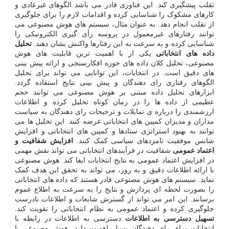
تقلب پیشگیری کند. این فناوری قادر می باشد الگوهای غیرعادی و
کارهای مشکوک را شناسایی کرده و اقدامات لازم را برای جلوگیری
از تقلب انجام دهد. به عنوان مثال، سیستم های هوش مصنوعی می
توانند رفتارهای غیرمعمول در پروسه رأی گیری الکترونیکی را
شناسایی کرده و به سرعت به این رفتارها واکنش نشان دهند.
تحلیل
داده های انتخاباتی
یکی از با اهمیت ترین قابلیت های هوش
مصنوعی، تحلیل کلان داده های حوزه افکارسنجی و ارائه پیش بینی
های دقیق است. در انتخابات، این توانایی می تواند برای تحلیل
الگوهای رفتاری رای دهندگان و پیش بینی نتایج استفاده گردد.
ابزارهای تحلیل داده مبتنی بر هوش مصنوعی می توانند حجم
عظیمی از داده ها را در زمان کوتاه تحلیل کرده و اطلاعات
ارزشمندی را درباره ی تمایلات و ترجیحات رای دهندگان به سیاست
مداران و مدیران کمپین های انتخاباتی عرضه کنند. این تحلیل ها می
توانند به بهبود استراتژی ستادها و کمپین های انتخاباتی و افزایش
شانس موفقیت نامزدهای سیاسی کمک کنند.
افزایش شفافیت و
اعتماد عمومی
شفافیت در فرآیندهای انتخاباتی می تواند نقش مهمی
در افزایش اعتماد عمومی به نتایج انتخابات ایفا کند. هوش مصنوعی
با ارائه اطلاعات دقیق و به روز، می تواند به تحقق این هدف کمک
نماید. سیستم های هوش مصنوعی قادر هستند که داده های انتخاباتی
را بصورت لحظه ای پردازش و نتایج را به سرعت به اطلاع عموم
برسانند. این امر می تواند از گسترش شایعات و اطلاعات نادرست
جلوگیری کرده و اعتماد عمومی به نظام انتخاباتی را تقویت کند.
تسهیل دسترسی به اطلاعات
دسترسی به اطلاعات در رابطه با
انتخابات برای رای دهندگان بسیار اهمیت دارد. هوش مصنوعی با