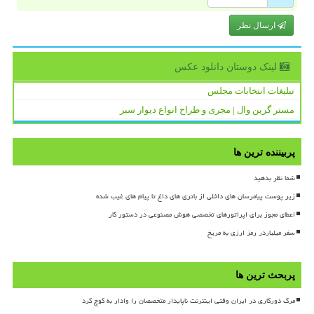
ارسال نظر
لینک دوستان دانلود عكس
تبلیغات انتخابات مجلس
مستر گرین وال | مجری و طراح انواع دیوار سبز
پربیننده ترین ها
شما نظر بدهید
زیر پوست پیامرسان های داخلی از باتری های داغ تا پیام های غیب شده
اعطای مجوز برای اپراتورهای تخصصی هوش مصنوعی در دستور کار
سفر میلیاردر رمز ارزی به مریخ
پربحث ترین ها
مرگ دورکاری در ایران وقتی اینترنت ناپایدار متخصصان را وادار به کوچ کرد