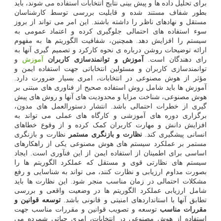
برای تحلیل داده ها و پیش بینی نتایج انتخابات استفاده می شوند، باید
بطور شفاف مستند شده و قابلیت بررسی توسط کارشناسان
مستقل و نهادهای ناظر را داشته باشند. این امر می تواند از بروز
سوء استفاده های احتمالی جلوگیری کرده و اعتماد عمومی به
سیستم را افزایش دهد. همچنین، شفافیت الگوریتم ها به مفهوم
ارائه توضیحات روشن درباره ی نحوه کارکرد و تصمیم گیری آنها به
رای دهندگان است.
آموزش و توانمندسازی کاربران
آموزش
و
توانمندسازی کاربران و مسئولین انتخاباتی جهت استفاده ایمن و
مؤثر از هوش مصنوعی در انتخابات، امری بسیار ضرورت دارد.
آموزش ها باید شامل روش استفاده صحیح از فناوری های مبتنی بر
هوش مصنوعی، شناخت مزایا و محدودیت های آنها و روش های پیش
گیری از خطرات احتمالی باشد. انتشار دستورالعمل های مدون،
برگزاری دوره های آموزشی و کارگاه های عملی می تواند به
افزایش دانش و مهارت کاربران کمک کرده و از وقوع خطاهای
انسانی پیشگیری کند.
نظارت و بازنگری مستمر
نظارت و بازنگری
مستمر بر عملکرد سیستم های هوش مصنوعی یکی از راهکارهای
اساسی برای اطمینان از استفاده ایمن از این فنآوری است. ایجاد
سیستم های نظارتی قوی و مستقل که عملکرد الگوریتم ها را
بصورت مداوم ارزیابی و نظارت کنند، می تواند به شناسایی و رفع
مشکلات احتمالی در زمان مناسب منجر شود. این نظارت ها باید
شامل ارزیابی عملکرد الگوریتم ها در وضعیت واقعی و بررسی
تطابق آنها با استانداردهای امنیتی و قانونی باشد.
توسعه قوانین و
مقررات مناسب
توسعه و تصویب قوانین و مقررات مناسب جهت
استفاده از هوش مصنوعی در انتخابات، امری حیاتی شمرده می