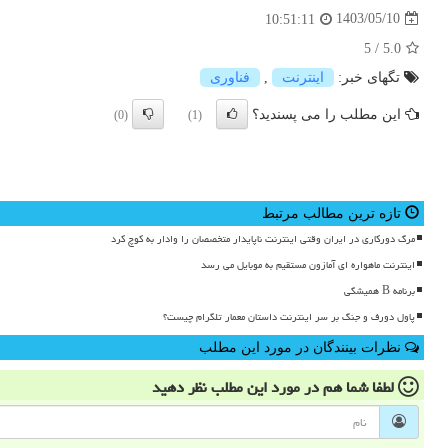
1403/05/10
10:51:11
5
/
5.0
تگهای خبر:
اینترنت
,
فناوری
این مطلب را می پسندید؟
(0)
(1)
تازه ترین مطالب مرتبط
مرگ دورکاری در ایران وقتی اینترنت ناپایدار متخصصان را وادار به کوچ کرد
اینترنت ماهواره ای آمازون مستقیم به موبایل می رسد
برنامه B همیشگی
پاول دورف و جنگ بر سر اینترنت داستان معمار تلگرام چیست؟
نظرات بینندگان در مورد این مطلب
لطفا شما هم
در مورد این مطلب
نظر دهید