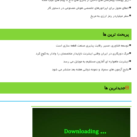
زیر پوست پیامرسان های داخلی از باتری های داغ تا پیام های غیب شده
اعطای مجوز برای اپراتورهای تخصصی هوش مصنوعی در دستور کار
سفر میلیاردر رمز ارزی به مریخ
پربحث ترین ها
توسعه فناوری، مسیر رقابت پذیری صنعت قطعه سازی است
مرگ دورکاری در ایران وقتی اینترنت ناپایدار متخصصان را وادار به کوچ کرد
اینترنت ماهواره ای آمازون مستقیم به موبایل می رسد
نتایج آزمون های سمپاد و نمونه دولتی هفته بعد منتشر می شود
جدیدترین ها