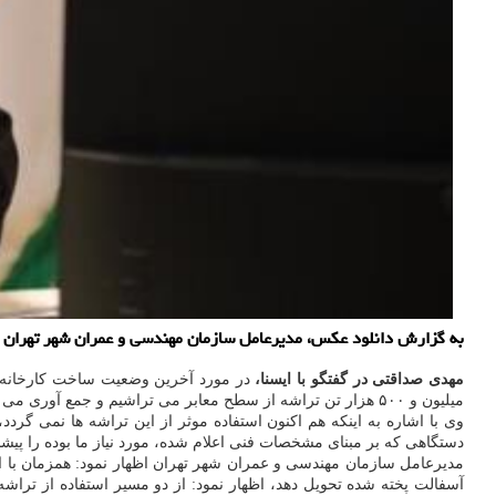
به گزارش دانلود عکس، مدیرعامل سازمان مهندسی و عمران شهر تهران جزئ
مهدی صداقتی در گفتگو با ایسنا،
میلیون و ۵۰۰ هزار تن تراشه از سطح معابر می تراشیم و جمع آوری می نماییم.
وی با اشاره به اینکه هم اکنون استفاده موثر از این تراشه ها نمی گر
دستگاهی که بر مبنای مشخصات فنی اعلام شده، مورد نیاز ما بوده را پیشنه
مدیرعامل سازمان مهندسی و عمران شهر تهران اظهار نمود: همزمان با این 
آسفالت پخته شده تحویل دهد، اظهار نمود: از دو مسیر استفاده از تراشه 