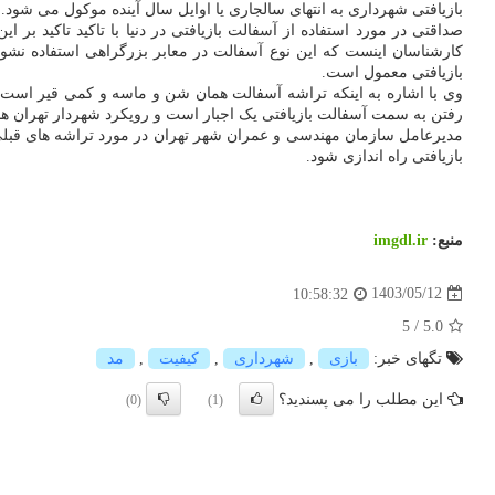
بازیافتی شهرداری به انتهای سالجاری یا اوایل سال آینده موکول می شود.
صداقتی در مورد استفاده از آسفالت بازیافتی در دنیا با تاکید تاکید ب
کارشناسان اینست که این نوع آسفالت در معابر بزرگراهی استفاده نشود
بازیافتی معمول است.
وی با اشاره به اینکه تراشه آسفالت همان شن و ماسه و کمی قیر است
رفتن به سمت آسفالت بازیافتی یک اجبار است و رویکرد شهردار تهران هم 
مدیرعامل سازمان مهندسی و عمران شهر تهران در مورد تراشه های قبلی ته
بازیافتی راه اندازی شود.
منبع:
imgdl.ir
1403/05/12
10:58:32
5
/
5.0
تگهای خبر:
بازی
,
شهرداری
,
كیفیت
,
مد
این مطلب را می پسندید؟
(0)
(1)