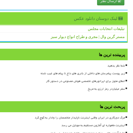
ارسال نظر
لینک دوستان دانلود عكس
تبلیغات انتخابات مجلس
مستر گرین وال | مجری و طراح انواع دیوار سبز
پربیننده ترین ها
شما نظر بدهید
زیر پوست پیامرسان های داخلی از باتری های داغ تا پیام های غیب شده
اعطای مجوز برای اپراتورهای تخصصی هوش مصنوعی در دستور کار
سفر میلیاردر رمز ارزی به مریخ
پربحث ترین ها
مرگ دورکاری در ایران وقتی اینترنت ناپایدار متخصصان را وادار به کوچ کرد
اینترنت ماهواره ای آمازون مستقیم به موبایل می رسد