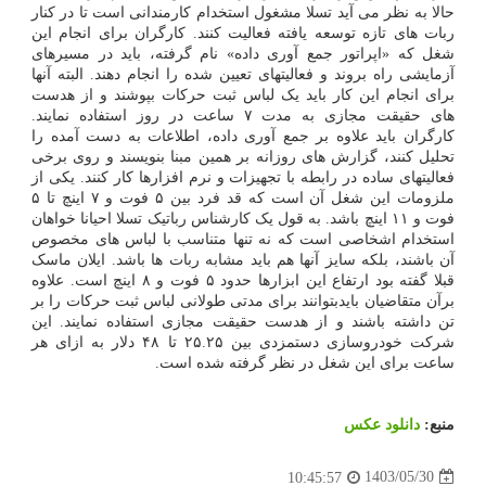
حالا به نظر می آید تسلا مشغول استخدام کارمندانی است تا در کنار
ربات های تازه توسعه یافته فعالیت کنند. کارگران برای انجام این
شغل که «اپراتور جمع آوری داده» نام گرفته، باید در مسیرهای
آزمایشی راه بروند و فعالیتهای تعیین شده را انجام دهند. البته آنها
برای انجام این کار باید یک لباس ثبت حرکات بپوشند و از هدست
های حقیقت مجازی به مدت ۷ ساعت در روز استفاده نمایند.
کارگران باید علاوه بر جمع آوری داده، اطلاعات به دست آمده را
تحلیل کنند، گزارش های روزانه بر همین مبنا بنویسند و روی برخی
فعالیتهای ساده در رابطه با تجهیزات و نرم افزارها کار کنند. یکی از
ملزومات این شغل آن است که قد فرد بین ۵ فوت و ۷ اینچ تا ۵
فوت و ۱۱ اینچ باشد. به قول یک کارشناس رباتیک تسلا احیانا خواهان
استخدام اشخاصی است که نه تنها متناسب با لباس های مخصوص
آن باشند، بلکه سایز آنها هم باید مشابه ربات ها باشد. ایلان ماسک
قبلا گفته بود ارتفاع این ابزارها حدود ۵ فوت و ۸ اینچ است. علاوه
برآن متقاضیان بایدبتوانند برای مدتی طولانی لباس ثبت حرکات را بر
تن داشته باشند و از هدست حقیقت مجازی استفاده نمایند. این
شرکت خودروسازی دستمزدی بین ۲۵.۲۵ تا ۴۸ دلار به ازای هر
ساعت برای این شغل در نظر گرفته شده است.
منبع:
دانلود عكس
1403/05/30
10:45:57