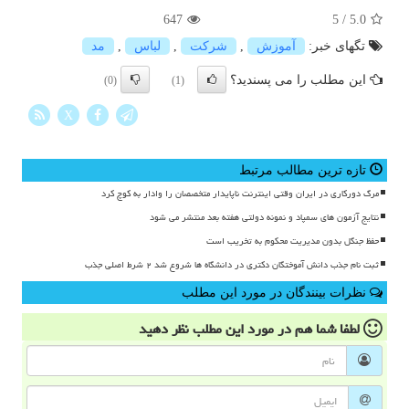
647
5
/
5.0
تگهای خبر:
آموزش
,
شركت
,
لباس
,
مد
این مطلب را می پسندید؟
(0)
(1)
X
تازه ترین مطالب مرتبط
مرگ دورکاری در ایران وقتی اینترنت ناپایدار متخصصان را وادار به کوچ کرد
نتایج آزمون های سمپاد و نمونه دولتی هفته بعد منتشر می شود
حفظ جنگل بدون مدیریت محکوم به تخریب است
ثبت نام جذب دانش آموختگان دکتری در دانشگاه ها شروع شد ۲ شرط اصلی جذب
نظرات بینندگان در مورد این مطلب
لطفا شما هم
در مورد این مطلب
نظر دهید