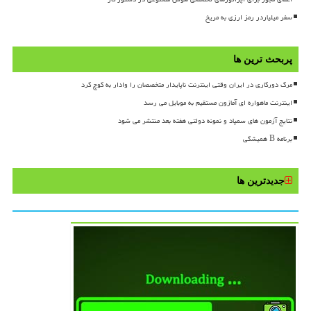
سفر میلیاردر رمز ارزی به مریخ
پربحث ترین ها
مرگ دورکاری در ایران وقتی اینترنت ناپایدار متخصصان را وادار به کوچ کرد
اینترنت ماهواره ای آمازون مستقیم به موبایل می رسد
نتایج آزمون های سمپاد و نمونه دولتی هفته بعد منتشر می شود
برنامه B همیشگی
جدیدترین ها