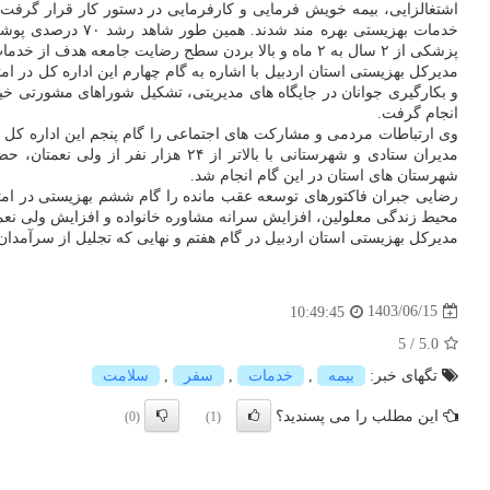
اشتغالزایی، بیمه خویش فرمایی و کارفرمایی در دستور کار قرار گرفت
پزشکی از ۲ سال به ۲ ماه و بالا بردن سطح رضایت جامعه هدف از خدمات دولت و برگزاری اردوهای زیارتی در این زمینه انجام شد.
و بکارگیری جوانان در جایگاه های مدیریتی، تشکیل شوراهای مشورتی خیر
انجام گرفت.
مدیران ستادی و شهرستانی با بالاتر از ۲۴ هزار نفر از ولی نعمتان، حضور گسترده و فعال حلقه های میانی و گروههای جهادی و مردمی در کارهای خدمت رسانی و انجام بالاتر از ۲۸۵
شهرستان های استان در این گام انجام شد.
رضایی جبران فاکتورهای توسعه عقب مانده را گام ششم بهزیستی در ام
محیط زندگی معلولین، افزایش سرانه مشاوره خانواده و افزایش ولی نعم
مدیرکل بهزیستی استان اردبیل در گام هفتم و نهایی که تجلیل از سرآمدان
1403/06/15
10:49:45
5
/
5.0
تگهای خبر:
بیمه
,
خدمات
,
سفر
,
سلامت
این مطلب را می پسندید؟
(0)
(1)