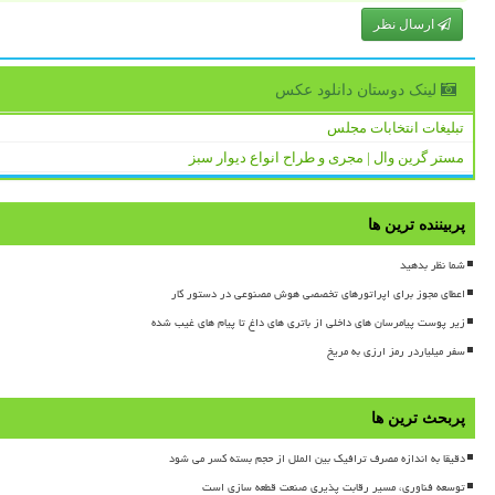
ارسال نظر
لینک دوستان دانلود عكس
تبلیغات انتخابات مجلس
مستر گرین وال | مجری و طراح انواع دیوار سبز
پربیننده ترین ها
شما نظر بدهید
اعطای مجوز برای اپراتورهای تخصصی هوش مصنوعی در دستور کار
زیر پوست پیامرسان های داخلی از باتری های داغ تا پیام های غیب شده
سفر میلیاردر رمز ارزی به مریخ
پربحث ترین ها
دقیقا به اندازه مصرف ترافیک بین الملل از حجم بسته کسر می شود
توسعه فناوری، مسیر رقابت پذیری صنعت قطعه سازی است