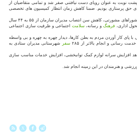
پشت نوبت به عنوان رویای دست نیافتنی صفر شد و تمامی متقاضیان از
هره مند شدند. همین طور شاهد رشد ۷۰ درصدی پوشش بیمه ای زنان خانه دار شهری به عنوان چتر حمایتی و افزایش ۱۵۹ درصدی حق پرستاری بودیم. ضمنا کاهش زمان انتظار کمیسیون های تخصصی
مدیرکل بهزیستی استان اردبیل با اشاره به گام چهارم این اداره کل در امتداد تکمیل زنجیره پیشرفت استان، افزود: در گام چهارم یعنی نیروی انسانی و شوراهای مشورتی، کاهش سن انتصاب مدیران سازمان از ۵۵ به ۴۴ سال
تحول اداری،
فرهنگ
و رسانه،
سلامت
اجتماعی و ظرفیت سازی اجتماعی
کرد: افزایش ۱۲ برابری مبالغ حمایت ها و مشارکت های مردمی با پای کار آوردن مردم به بطن کارها، دیدار چهره به چهره و بی واسطه
سفر
شهرستانی مدیران ستادی به
شاهد افزایش سرانه لوازم کمک توانبخشی، افزایش خدمات مناسب سازی
رزشی و هنرمندان در این زمینه انجام شد.
X