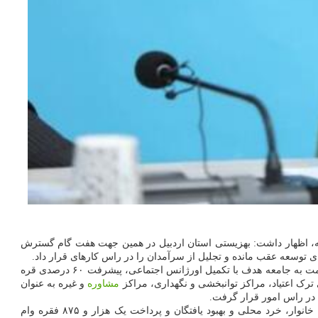
سال گذشته، اظهار داشت: بهزیستی استان اردبیل در همین جهت هفت گام گسترش
وسعه عقب مانده و تجلیل از سرآمدان را در راس کارهای قرار داد.
وی با اعلان اینکه در گام نخست گسترش زیرساخت ها هدف قرار داده شد، اظهار داشت: در این گام تکمیل پروژه های نیمه تمام و افزایش ظرفیت خدمت به جامعه هدف با تکمیل اورژانس اجتماعی، پیشرفت ۶۰ درصدی قره
مشاوره
و غیره به عنوان
 در راس امور قرار گرفت.
رضایی با اعلان اینکه در گام دوم یعنی اشتغال و مسکن، شروع نهضت ساخت ۳۶۶ واحد مسکونی، توسعه بنگاه های کوچک اقتصادی زنان سرپرست خانوار، خرد محلی و بهبود یافتگان و پرداخت یک هزار و ۸۷۵ فقره وام