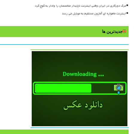
مرگ دورکاری در ایران وقتی اینترنت ناپایدار متخصصان را وادار به کوچ کرد
اینترنت ماهواره ای آمازون مستقیم به موبایل می رسد
جدیدترین ها