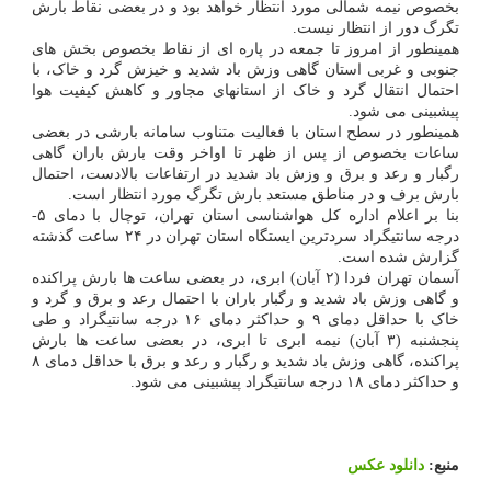
بخصوص نیمه شمالی مورد انتظار خواهد بود و در بعضی نقاط بارش
تگرگ دور از انتظار نیست.
همینطور از امروز تا جمعه در پاره ای از نقاط بخصوص بخش های
جنوبی و غربی استان گاهی وزش باد شدید و خیزش گرد و خاک، با
احتمال انتقال گرد و خاک از استانهای مجاور و کاهش کیفیت هوا
پیشبینی می شود.
همینطور در سطح استان با فعالیت متناوب سامانه بارشی در بعضی
ساعات بخصوص از پس از ظهر تا اواخر وقت بارش باران گاهی
رگبار و رعد و برق و وزش باد شدید در ارتفاعات بالادست، احتمال
بارش برف و در مناطق مستعد بارش تگرگ مورد انتظار است.
بنا بر اعلام اداره کل هواشناسی استان تهران، توچال با دمای ۵-
درجه سانتیگراد سردترین ایستگاه استان تهران در ۲۴ ساعت گذشته
گزارش شده است.
آسمان تهران فردا (۲ آبان) ابری، در بعضی ساعت ها بارش پراکنده
و گاهی وزش باد شدید و رگبار باران با احتمال رعد و برق و گرد و
خاک با حداقل دمای ۹ و حداکثر دمای ۱۶ درجه سانتیگراد و طی
پنجشنبه (۳ آبان) نیمه ابری تا ابری، در بعضی ساعت ها بارش
پراکنده، گاهی وزش باد شدید و رگبار و رعد و برق با حداقل دمای ۸
و حداکثر دمای ۱۸ درجه سانتیگراد پیشبینی می شود.
منبع:
دانلود عكس