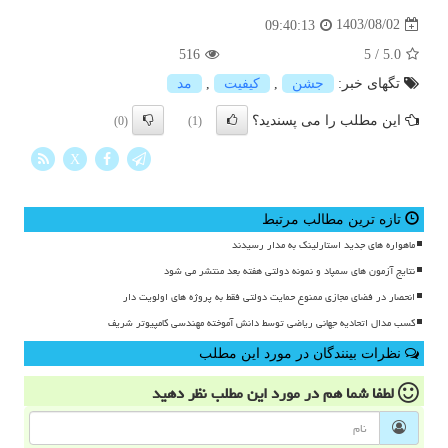
1403/08/02
09:40:13
516
5
/
5.0
تگهای خبر:
جشن
,
كیفیت
,
مد
این مطلب را می پسندید؟
(0)
(1)
X
تازه ترین مطالب مرتبط
ماهواره های جدید استارلینک به مدار رسیدند
نتایج آزمون های سمپاد و نمونه دولتی هفته بعد منتشر می شود
انحصار در فضای مجازی ممنوع حمایت دولتی فقط به پروژه های اولویت دار
کسب مدال اتحادیه جهانی ریاضی توسط دانش آموخته مهندسی کامپیوتر شریف
نظرات بینندگان در مورد این مطلب
لطفا شما هم
در مورد این مطلب
نظر دهید