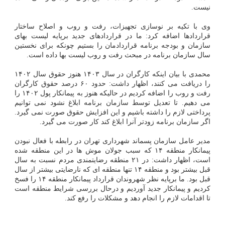
نیست.
وی با تکیه بر نوسازی تجهیزات، رفت و روب و اصلاح ساختار
قراردادها اضافه کرد: ما در قراردادهای جدید برپایه لیست بهای
سازمان و بودجه برنامه قراردادمان را بستیم چونکه برای نخستین
سال سازمان برنامه در مبحث رفت و روب لیست بها داده است.
محمدی با بیان اینکه کارگران در سال ۱۴۰۳ هنوز حقوق سال ۱۴۰۲
را دریافت می کنند، اظهار داشت: حدود ۶۰ درصد حقوق کارگران
رفت و روب را اضافه کردیم در حالیکه هنوز به پیمانکار پول ۱۴۰۲ را
می دهیم. تا تعدیل توسط سازمان برنامه ابلاغ نشود نمی توانیم
پرداختی لازم را داشته باشیم و این افزایش حقوق صورت نمی گیرد.
اگر سازمان برنامه زودتر آنرا ابلاغ کند کار صورت می گیرد.
مدیر عامل سازمان پسماند شهرداری تهران در رابطه با فعال نبودن
پیمانکار منطقه ۱۴ که سبب جولان موش ها در این منطقه شده
است، اظهار داشت: در ۲۱ منطقه رضایتمندی مردم نسبت به سال
قبل بیشتر بود و منطقه ۱۴ تنها منطقه ای که نارضایتی بیشتر از سال
قبل بود. ما برپایه نظر شهروندان قرارداد پیمانکار منطقه ۱۴ را فسخ
کردیم و پیمانکار جدید آوردیم و درحال بررسی شرایط منطقه است
تا اقدامات لازم را انجام دهد و مشکلات را رفع کند.