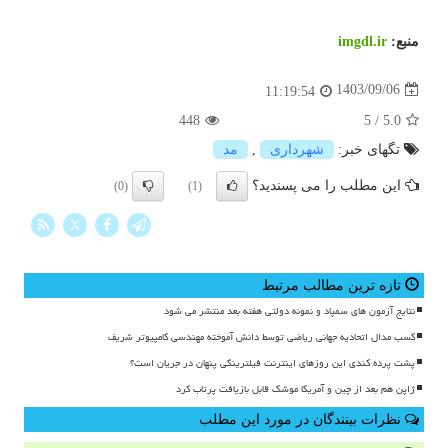
منبع:
imgdl.ir
1403/09/06
11:19:54
448
5
/
5.0
تگهای خبر:
شهرداری
,
مد
این مطلب را می پسندید؟
(0)
(1)
X
تازه ترین مطالب مرتبط
نتایج آزمون های سمپاد و نمونه دولتی هفته بعد منتشر می شود
کسب مدال اتحادیه جهانی ریاضی توسط دانش آموخته مهندسی کامپیوتر شریف
پشت پرده کندی این روزهای اینترنت فیلترینگی پنهان در جریان است؟
ژاپن هم بعد از چین و آمریکا موشک قابل بازیافت پرتاب کرد
نظرات بینندگان در مورد این مطلب