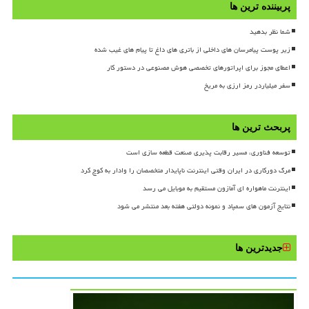
پربیننده ترین ها
شما نظر بدهید
زیر پوست پیامرسان های داخلی از باتری های داغ تا پیام های غیب شده
اعطای مجوز برای اپراتورهای تخصصی هوش مصنوعی در دستور کار
سفر میلیاردر رمز ارزی به مریخ
پربحث ترین ها
توسعه فناوری، مسیر رقابت پذیری صنعت قطعه سازی است
مرگ دورکاری در ایران وقتی اینترنت ناپایدار متخصصان را وادار به کوچ کرد
اینترنت ماهواره ای آمازون مستقیم به موبایل می رسد
نتایج آزمون های سمپاد و نمونه دولتی هفته بعد منتشر می شود
جدیدترین ها