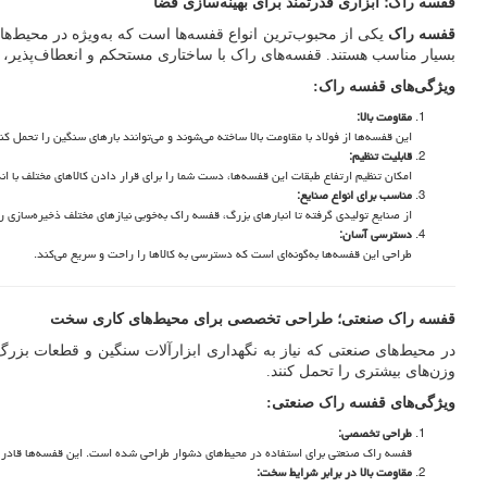
قفسه راک؛ ابزاری قدرتمند برای بهینه‌سازی فضا
قفسه راک
یکی از محبوب‌ترین انواع قفسه‌ها است که به‌ویژه در محیط‌ها
بسیار مناسب هستند. قفسه‌های راک با ساختاری مستحکم و انعطاف‌پذیر، می‌ت
ویژگی‌های قفسه راک
:
مقاومت بالا
:
این قفسه‌ها از فولاد با مقاومت بالا ساخته می‌شوند و می‌توانند بارهای سنگین را تحمل کن
قابلیت تنظیم
:
امکان تنظیم ارتفاع طبقات این قفسه‌ها، دست شما را برای قرار دادن کالاهای مختلف با اند
مناسب برای انواع صنایع
:
از صنایع تولیدی گرفته تا انبارهای بزرگ، قفسه راک به‌خوبی نیازهای مختلف ذخیره‌سازی ر
دسترسی آسان
:
طراحی این قفسه‌ها به‌گونه‌ای است که دسترسی به کالاها را راحت و سریع می‌کند.
قفسه راک صنعتی؛ طراحی تخصصی برای محیط‌های کاری سخت
در محیط‌های صنعتی که نیاز به نگهداری ابزارآلات سنگین و قطعات بزر
وزن‌های بیشتری را تحمل کنند.
ویژگی‌های قفسه راک صنعتی
:
طراحی تخصصی
:
قفسه راک صنعتی برای استفاده در محیط‌های دشوار طراحی شده است. این قفسه‌ها قادر ب
مقاومت بالا در برابر شرایط سخت
: