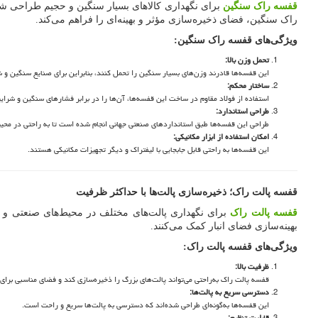
قفسه راک سنگین
برای نگهداری کالاهای بسیار سنگین و حجیم طراحی شده ا
راک سنگین، فضای ذخیره‌سازی مؤثر و بهینه‌ای را فراهم می‌کند.
ویژگی‌های قفسه راک سنگین
:
تحمل وزن بالا
:
این قفسه‌ها قادرند وزن‌های بسیار سنگین را تحمل کنند، بنابراین برای صنایع سنگین و 
ساختار محکم
:
استفاده از فولاد مقاوم در ساخت این قفسه‌ها، آن‌ها را در برابر فشارهای سنگین و شرای
طراحی استاندارد
:
طراحی این قفسه‌ها طبق استانداردهای صنعتی جهانی انجام شده است تا به راحتی در محیط
امکان استفاده از ابزار مکانیکی
:
این قفسه‌ها به راحتی قابل جابجایی با لیفتراک و دیگر تجهیزات مکانیکی هستند.
قفسه پالت راک؛ ذخیره‌سازی پالت‌ها با حداکثر ظرفیت
قفسه پالت راک
برای نگهداری پالت‌های مختلف در محیط‌های صنعتی و ان
بهینه‌سازی فضای انبار کمک می‌کنند.
ویژگی‌های قفسه پالت راک
:
ظرفیت بالا
:
قفسه پالت راک به‌راحتی می‌تواند پالت‌های بزرگ را ذخیره‌سازی کند و فضای مناسبی برای 
دسترسی سریع به پالت‌ها
:
این قفسه‌ها به‌گونه‌ای طراحی شده‌اند که دسترسی به پالت‌ها سریع و راحت است.
قابلیت تنظیم
: