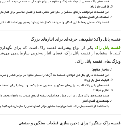
قفسه‌های راک صنعتی از مواد ضدزنگ و مقاوم در برابر خوردگی ساخته می‌شوند که این ویژگ
ظرفیت بار زیاد
:
این قفسه‌ها می‌توانند بارهای سنگین را به‌راحتی تحمل کنند و فضای مناسبی برای انباردار
استفاده در فضای محدود
:
قفسه راک صنعتی به شما این امکان را می‌دهد که از فضای خود به‌طور بهینه استفاده کنید
قفسه پانل راک؛ نظم‌دهی حرفه‌ای برای انبارهای بزرگ
قفسه پانل راک
یکی از انواع پیشرفته قفسه راک است که برای نگهداری ک
کنند. با استفاده از قفسه پانل راک، فضای انبار به‌خوبی سازماندهی می‌شو
ویژگی‌های قفسه پانل راک
:
ساختار مقاوم
:
این قفسه‌ها دارای پنل‌های فولادی هستند که آن‌ها را بسیار مقاوم در برابر فشار و ضربه 
قابلیت حمل بار زیاد
:
قفسه‌های پانل راک قادرند وزن‌های سنگین را به‌خوبی تحمل کنند و آن‌ها را برای استفاده
تنظیم طبقات
:
مانند قفسه‌های راک دیگر، در این مدل هم امکان تنظیم ارتفاع طبقات به دلخواه وجود دا
بهینه‌سازی فضای انبار
:
با استفاده از قفسه پانل راک، شما می‌توانید به‌طور مؤثر فضای انبار را سازمان‌دهی کنید و
قفسه راک سنگین؛ برای ذخیره‌سازی قطعات سنگین و صنعتی