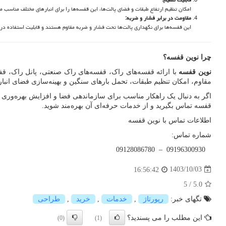
امکان تنظیم ارتفاع طبقات و فضای پالت‌ها، این قفسه‌ها را برای انبارهای مختلف مناسب م
مقاومت در برابر فشار و ضربه
:
این قفسه‌ها برای نگهداری پالت‌ها تحت فشار و ضربه مقاوم هستند و قابلیت استفاده در
چرا نوین قفسه؟
نوین قفسه
با ارائه قفسه‌های راک، قفسه‌های راک صنعتی، پانل راک، 
مقاوم، امکان تنظیم طبقات، تحمل بارهای سنگین و بهینه‌سازی فضای انبار
اگر به دنبال یک راهکار مناسب برای سازماندهی فضا و افزایش بهره‌وری 
قفسه تماس بگیرید و از خدمات حرفه‌ای آن بهره‌مند شوید.
اطلاعات تماس با نوین قفسه
شماره تماس:
09128086780 – 09196300930
1403/10/03
16:56:42
5
/
5.0
تگهای خبر:
رپورتاژ
,
خدمات
,
خرید
,
طراحی
این مطلب را می پسندید؟
(0)
(1)