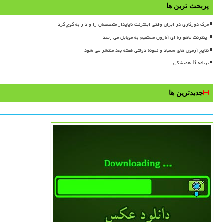
پربحث ترین ها
مرگ دورکاری در ایران وقتی اینترنت ناپایدار متخصصان را وادار به کوچ کرد
اینترنت ماهواره ای آمازون مستقیم به موبایل می رسد
نتایج آزمون های سمپاد و نمونه دولتی هفته بعد منتشر می شود
برنامه B همیشگی
جدیدترین ها