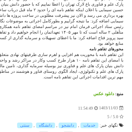
پارک علم و فناوری باغ لارک تهران را اعطا نماییم که با حضور دانش بنیان ها شاهد قد
بهره برداری می رسد و الان نیز پیشرفت مطلوبی در ساخت پروژه ها داشته 
سیمایی اضافه کرد: ما نتیجه گراییم و بطورکامل اجرائی به موضوعات ن
رئیس ستاد اجرائی فرمان امام نیز در مراسم امضای تفاهم نامه همکاری 
متأهلی ۲ ساله است که تا مهر ۱۴۰۵ تعهداتمان را انجام خواهیم داد و تفاهم نامه امروز یک مسیر جدید است و نشان از اهتمام ستاد اجرائی فرمان امام به رویکرد های نوین و دانش بنیان دارد.
سید پرویز فتاح اضافه کرد: ما با اعطای تسهیلات و سرمایه گذاری از کس
منابع خواهد بود.
محورهای تفاهم نامه
این تفاهم نامه با محوریت هم افزایی و اهرم سازی ظرفیتهای نهادی متعل
با امضای این تفاهم نامه ۱۰ هزار طرح کسب وکار 
دانش بنیان پارک های علم و فناوری نیز بوسیله سرمایه گذاری، تامین مالی خواهد شد. ایجاد ۵ م
پارک های علم و تکنولوژِی، ایجاد الگوی روستای فناور و هوشمند در مناطق
مهم ترین اقدامات اجرائی این تفاهم نامه است.
منبع:
دانلود عكس
1403/11/03
11:54:49
5
/
5.0
تگهای خبر:
خدمات
,
دانشجو
,
دانشگاه
,
سنتی