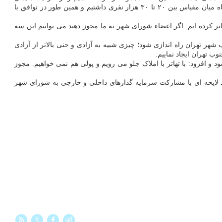
بشکلی استفاده نماییم که کاربری آنها چند گانه باشد. هرچقدر بتوانیم این ۴۰۰ مجموعه را توسعه دهیم به سود ماست. ما تعهد ناظر به توسعه ورزشگاه میان مقیاس بین ۲۰ تا ۳۰ هزار نفری داشتیم و همین طور در توافق با
ی ساخت زمین ورزشی نیست؛ با این وجود ۱۵۰ هکتار در منطقه ۱۵ از مجموعه مستضعفان تهاتر کرده ایم. اگر اعضاء شورای شهر به ما مجوز دهند می توانیم این سه
 تهران راه اندازی شود؛ چیزی شبیه به آزادی و حتی بالاتر از آزادی
ب تهران ایجاد نماییم.
فزود: با تهاتر با املاک جلو می رویم و پولی هم نمی خواهیم. مجوز
ید لایحه ای با مشارکت سرمایه گذارهای داخلی و خارجی به شورای شهر
X