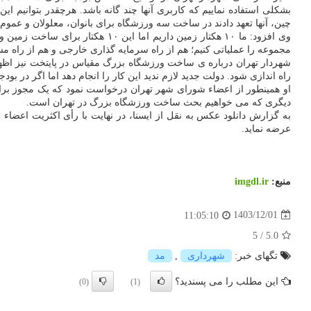
چین، آنها تعهد دادند در ساخت سه ورزشگاه برای بانوان، معلولان و عموم
مجموعه را عملیاتی کنیم؛ هم از راه سرمایه گذاری خارجی و هم از راه مش
شهردار تهران درباره ی ساخت ورزشگاه بزرگ مقیاس در پایتخت نیز اظها
راه اندازی شود. دولت جدید لازم ندید این کار را انجام دهد اما اگر در ب
او همینطور از اعضاء شورای شهر تهران درخواست نمود که یک مجوز برا
دیگری که می خواهیم بحث ساخت ورزشگاه بزرگ در تهران است.
به گزارش دانلود عکس به نقل از ایسنا، در نهایت با رأی اکثریت اعضا
عرضه نماید.
منبع:
imgdl.ir
1403/12/01
11:05:10
5
/
5.0
تگهای خبر:
شهرداری
,
مد
این مطلب را می پسندید؟
(0)
(1)