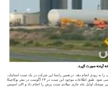
به نقل از دیلی میل، بنظر می رسد شرکت اسپیس ایکس تصمیم دارد آزمایش پرش ۵۰۰ فوتی نمونه موشک SN۶ استارشیپ را به زودی انجام دهد. در همین راستا این شرکت در یک تست استاتیک،
موتور رپتور این موشک آزمایشی را روشن کرد و شعله های آتش و دود مقر آزمایش را د ربر گرفت. این سومین باری است که آزمایش مذکور انجام می شود. طبق اطلاعات موجود این تست در ۲۳ آگوست در مقر بوکاچیکا
 ایکس در تگزاس انجام شده است. پیش بینی می شود تست پرش ۵۰۰ فوتی موشک در اوایل هفته آینده صورت گیرد. نسخه آزمایشی SN۵ این موشک اوایل ماه جاری میلادی تست پرش را انجام داد و الان اسپیس