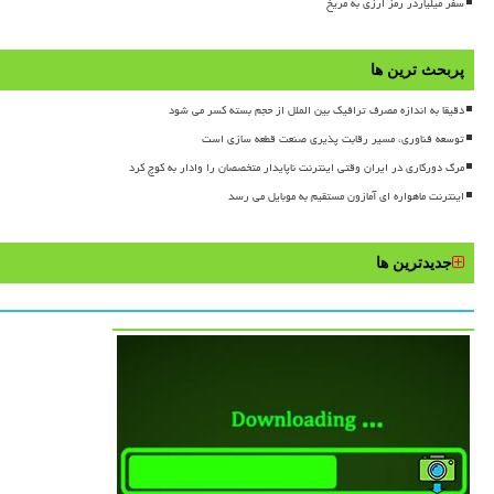
سفر میلیاردر رمز ارزی به مریخ
پربحث ترین ها
دقیقا به اندازه مصرف ترافیک بین الملل از حجم بسته کسر می شود
توسعه فناوری، مسیر رقابت پذیری صنعت قطعه سازی است
مرگ دورکاری در ایران وقتی اینترنت ناپایدار متخصصان را وادار به کوچ کرد
اینترنت ماهواره ای آمازون مستقیم به موبایل می رسد
جدیدترین ها