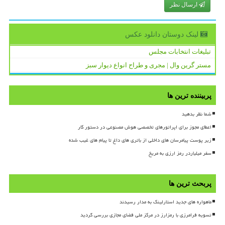
ارسال نظر
لینک دوستان دانلود عكس
تبلیغات انتخابات مجلس
مستر گرین وال | مجری و طراح انواع دیوار سبز
پربیننده ترین ها
شما نظر بدهید
اعطای مجوز برای اپراتورهای تخصصی هوش مصنوعی در دستور کار
زیر پوست پیامرسان های داخلی از باتری های داغ تا پیام های غیب شده
سفر میلیاردر رمز ارزی به مریخ
پربحث ترین ها
ماهواره های جدید استارلینک به مدار رسیدند
تسویه فرامرزی با رمزارز در مرکز ملی فضای مجازی بررسی گردید