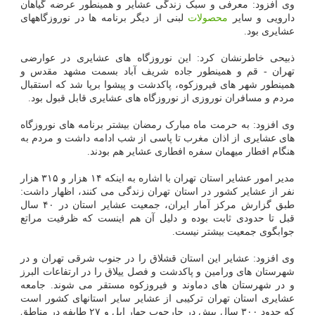
وی افزود: معرفی و سبک زندگی عشایر و همینطور عرضه گیاهان
دارویی و سایر
محصولات
لبنی از دیگر برنامه ها در نوروزگاههای
عشایری بود.
ذبیحی خاطرنشان کرد: این نوروزگاه های عشایری در عوارضی
تهران - قم و همینطور جاده شریف آباد بسمت مشهد مقدس و
همینطور شهر های فیروزکوه، پاکدشت و پیشوا برپا شد که استقبال
مردم و مسافران نوروزی از نوروزگاه های عشایری قابل قبول بود.
وی افزود: به حرمت ماه مبارک رمضان بیشتر برنامه های نوروزگاه
های عشایری از اذان مغرب تا پاسی از شب ادامه داشت و مردم به
هنگام افطار میهمان سفره افطاری عشایر هم بودند.
مدیر امور عشایر استان تهران با اشاره به اینکه ۱۴ هزار و ۳۱۵ هزار
نفر از عشایر کشور در استان تهران زندگی می کنند، اظهار داشت:
طبق گزارش مرکز آمار ایران، جمعیت عشایر استان در ۴۰ سال
قبل تا حدودی ثابت بوده و دلیل آن هم اینست که ظرفیت مراتع
جوابگوی جمعیت بیشتر نیست.
وی افزود: عشایر این استان قشلاق را در جنوب شرقی تهران و در
شهرستان های ورامین و پاکدشت و فصل ییلاق را در ارتفاعات البرز
و در شهرستان های دماوند و فیروزکوه مستقر می شوند. جامعه
عشایری استان تهران ترکیبی از عشایر سایر استانهای کشور است
که حدود ۳۰۰ سال پیش در چارچوب چهار ایل و ۲۷ طایفه در مناطق