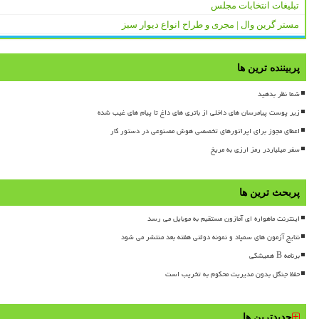
تبلیغات انتخابات مجلس
مستر گرین وال | مجری و طراح انواع دیوار سبز
پربیننده ترین ها
شما نظر بدهید
زیر پوست پیامرسان های داخلی از باتری های داغ تا پیام های غیب شده
اعطای مجوز برای اپراتورهای تخصصی هوش مصنوعی در دستور کار
سفر میلیاردر رمز ارزی به مریخ
پربحث ترین ها
اینترنت ماهواره ای آمازون مستقیم به موبایل می رسد
نتایج آزمون های سمپاد و نمونه دولتی هفته بعد منتشر می شود
برنامه B همیشگی
حفظ جنگل بدون مدیریت محکوم به تخریب است
جدیدترین ها