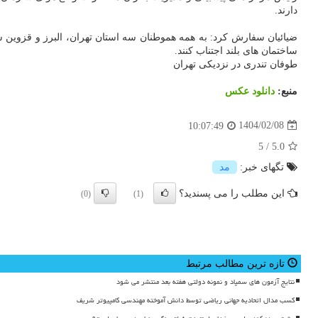
دارند.
ضیائیان سفارش کرد: به همه هموطنان سه استان تهران، البرز و قزوین س
ساختمان های بلند اجتناب کنند.
طوفان تندری در نزدیکی تهران
منبع:
دانلود عكس
1404/02/08
10:07:49
5
/
5.0
تگهای خبر:
مد
این مطلب را می پسندید؟
(0)
(1)
تازه ترین مطالب مرتبط
نتایج آزمون های سمپاد و نمونه دولتی هفته بعد منتشر می شود
کسب مدال اتحادیه جهانی ریاضی توسط دانش آموخته مهندسی کامپیوتر شریف