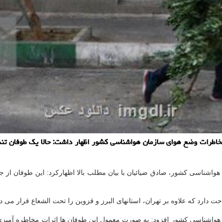
اشناسی کشور افزود: به صورت معمول این طوفان ها اثرات مخاطره آمیزی هم