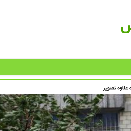
س
علاوه تصویر