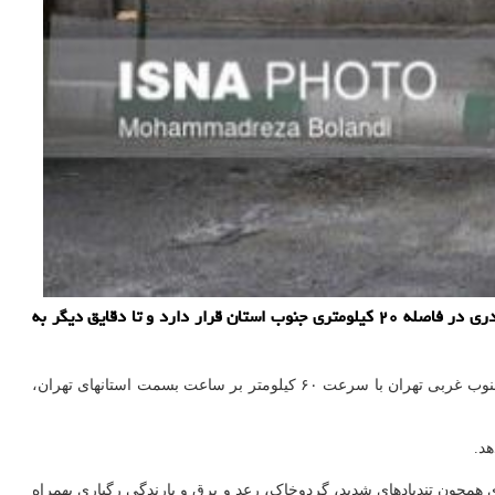
به گزارش دانلود عکس، رییس مرکز ملی پیش بینی و مدیریت بحران مخاطرات وضع هوای سازمان هواشناسی کشور اظهار داشت: حالا یک طوفان تندری در فاصله ۲۰ کیلومتری جنوب استان قرار دارد و تا دقایق دیگر به
به نقل از روابط عمومی سازمان هواشناسی کشور، صادق ضیائیان با بیان مطلب بالا اظهارکرد: این طوفان از جنوب غربی تهران با سرعت ۶۰ کیلومتر بر ساعت بسمت استانهای تهران،
چون تندبادهای شدید، گردوخاک، رعد و برق و بارندگی رگباری بهمراه