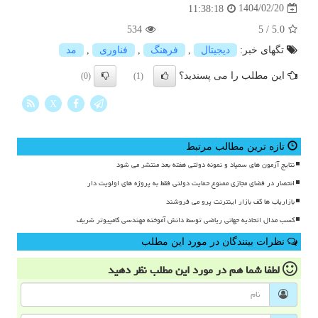
1404/02/20
11:38:18
534
5
/
5.0
تگهای خبر:
دیجیتال
,
فرهنگ
,
فناوری
,
مد
این مطلب را می پسندید؟
(0)
(1)
X
تازه ترین مطالب مرتبط
نتایج آزمون های سمپاد و نمونه دولتی هفته بعد منتشر می شود
انحصار در فضای مجازی ممنوع حمایت دولتی فقط به پروژه های اولویت دار
بازاریاب ها کف بازار اینترنت پرو می فروشند
کسب مدال اتحادیه جهانی ریاضی توسط دانش آموخته مهندسی کامپیوتر شریف
نظرات بینندگان در مورد این مطلب
لطفا شما هم
در مورد این مطلب
نظر دهید