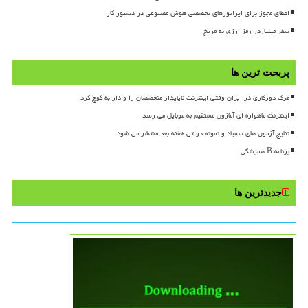
اعطای مجوز برای اپراتورهای تخصصی هوش مصنوعی در دستور کار
سفر میلیاردر رمز ارزی به مریخ
پربحث ترین ها
مرگ دورکاری در ایران وقتی اینترنت ناپایدار متخصصان را وادار به کوچ کرد
اینترنت ماهواره ای آمازون مستقیم به موبایل می رسد
نتایج آزمون های سمپاد و نمونه دولتی هفته بعد منتشر می شود
برنامه B همیشگی
جدیدترین ها