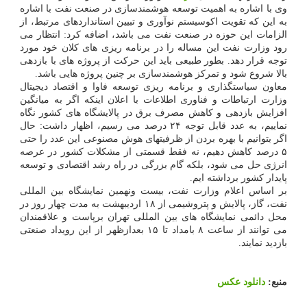
وی با اشاره به اهمیت توسعه هوشمندسازی در صنعت نفت با اشاره
به این که تقویت اکوسیستم نوآوری و تبیین استانداردهای مرتبط، از
الزامات این حوزه در صنعت نفت می باشد، اضافه کرد: انتظار می
رود وزارت نفت این مساله را در برنامه ریزی های کلان خود مورد
توجه قرار دهد. بطور طبیعی باید این حرکت از پروژه های با بازدهی
بالا شروع شود و تمرکز هوشمندسازی بر چنین پروژه هایی باشد.
معاون سیاستگذاری و برنامه ریزی توسعه فاوا و اقتصاد دیجیتال
وزارت ارتباطات و فناوری اطلاعات با اعلان اینکه اگر به میانگین
افزایش بازدهی و کاهش مصرف برق در پالایشگاه های کشور نگاه
نماییم، به عدد قابل توجه ۲۴ درصد می رسیم، اظهار داشت: حال
اگر بتوانیم با بهره بردن از ظرفیتهای هوش مصنوعی این عدد را حتی
۵ درصد کاهش دهیم، نه فقط قسمتی از مشکلات کشور در عرصه
انرژی حل می شود، بلکه گام بزرگی در راه رشد اقتصادی و توسعه
پایدار کشور برداشته ایم.
بر اساس اعلام وزارت نفت، بیست ونهمین نمایشگاه بین المللی
نفت، گاز، پالایش و پتروشیمی از ۱۸ اردیبهشت به مدت چهار روز در
محل دائمی نمایشگاه های بین المللی تهران برپاست و علاقمندان
می توانند از ساعت ۸ بامداد تا ۱۵ بعدازظهر از این رویداد صنعتی
بازدید نمایند.
منبع:
دانلود عكس