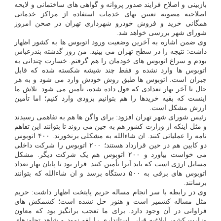
بازبینی و اصلاح فرایند صدور پروانه و گواهی های ساختمانی و لایحه
اصلاحیه مصوبه تعیین بهای خدمات استفاده از مراکز خدماتی
همگانی خرید و فروش خودرو شهرداری تهران در صحن امروز
شورای شهر بررسی خواهد شد.
وی ضمن اشاره به آخرین وضعیت ورود اتوبوس ها به کشور اظهار
داشت: نتیجه را در سطح تهران می بینید. من روز گذشته بندرعباس
بودم و سراغ اتوبوس های خودمان را هم گرفتم. خسارت چندانی به
اتوبوس ها وارد نشده و فقط چند شیشه شکسته شده که قابل
جبران است. اتوبوس ها طبق روش خودش وارد می شود و به هر
حال تا آخر بهار تعدادی که قول داده شده، تأمین می شود. تلاش ما
اینست که بقیه خریدها را هم بتوانیم بزودی وارد کنیم؛ اما تأمین
ارزش مشکل است.
رئیس شورای شهر تهران افزود: برای واگن ها هم به تفاهمی رسیدند
و مثل اینکه از وزارت کشور هم به چین می روند تا بتوانند این تفاهم
نامه را عملیاتی کنند. ان شاءالله به مشکلی برنخورند. ۴۰۰ اتوبوس
دو کابین هم در حین قرارداد هستند؛ ۲۰۰ اتوبوس را شرکت داخلی
می خواست بیاورد و ۲۰۰ اتوبوس هم یک شرکت دیگر. مشکل
مسایل ارزی است که باید آنرا تأمین کنند. قرار بود تا پایان بهار تعداد
اتوبوس های برقی به ۵۰۰ دستگاه برسد و ان شاءالله که بتوانند
برسانند.
وی در رابطه با سر انجام مساله حریم پایتخت اظهار داشت: حریم
مثل مساله کشمیر است و هنوز حل نشده است؛ کشمکش های
فراوانی در آن وجود دارد. برای ما تعجب برانگیز بود که معاون
وزارت کشور ابلاغیه قبلی استانداری را لغو نمود و شاهد تجاوزهای