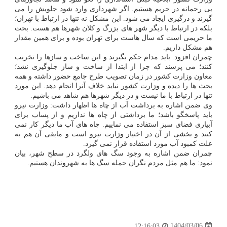
بی رحمانه در حریم هستیم. اگر شهرداری وارد شود جلویش را می
گیرند و درگیری ایجاد می شود. این مشکل نه تنها در ارتباط با تهران؛
بلکه در ارتباط با دیگر شهر های بزرگ و کلان شهرها هم هست. بحث
ما حریمی است که سال هاست برای تهران بوده و برای همین مقدار
هم مشکل داریم.
چمران افزود: باید مدام حکم بگیرند و این ساخت و سازها را تخریب
کنند؛ می پرسند که چرا از ابتدا از ساخت و ساز جلوگیری نشد؛
معاون وزارت کشور در زمان تصویب طرح جامع حضور داشته و همه
بحث ها را دیده و وزارت کشور نباید خلاف آنرا انجام دهد. این مورد
تنها در ارتباط با ما نیست و در دیگر شهرها هم شاهد می باشیم.
وی ضمن اشاره به برداشت آب از چاه ها اظهار داشت: وزارت نیرو
باید پاسخگو باشد؛ ما برداشتی از چاه ها نداریم و از پساب برای
آبیاری فضای سبز استفاده می نماییم. چاه های آب ما دیگر کار نمی
کنند و بخشی از آن در اختیار وزارت نیرو است و مابقی آن هم به
علت کمبود آب مورد استفاده قرار نمی گیرد.
چمران ضمن اشاره به وجود سگ های ولگرد در سطح شهر، بیان
نمود: ما هم مثل مردم نگران حمله سگ ها به شهروندان هستیم.
1404/03/06
12:16:03