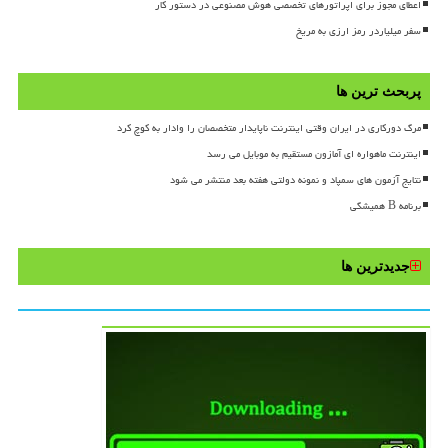
اعطای مجوز برای اپراتورهای تخصصی هوش مصنوعی در دستور کار
سفر میلیاردر رمز ارزی به مریخ
پربحث ترین ها
مرگ دورکاری در ایران وقتی اینترنت ناپایدار متخصصان را وادار به کوچ کرد
اینترنت ماهواره ای آمازون مستقیم به موبایل می رسد
نتایج آزمون های سمپاد و نمونه دولتی هفته بعد منتشر می شود
برنامه B همیشگی
جدیدترین ها