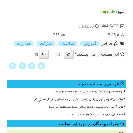
منبع:
imgdl.ir
1404/04/09
14:41:56
355
5
/
5.0
تگهای خبر:
آموزش
,
سلامت
,
شركت
,
صادرات
این مطلب را می پسندید؟
(0)
(1)
X
تازه ترین مطالب مرتبط
توسعه فناوری، مسیر رقابت پذیری صنعت قطعه سازی است
مرگ دورکاری در ایران وقتی اینترنت ناپایدار متخصصان را وادار به کوچ کرد
نتایج آزمون های سمپاد و نمونه دولتی هفته بعد منتشر می شود
حفظ جنگل بدون مدیریت محکوم به تخریب است
نظرات بینندگان در مورد این مطلب