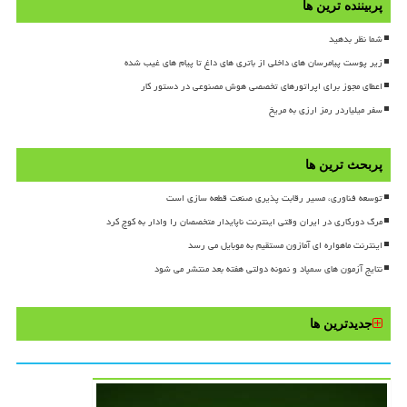
پربیننده ترین ها
شما نظر بدهید
زیر پوست پیامرسان های داخلی از باتری های داغ تا پیام های غیب شده
اعطای مجوز برای اپراتورهای تخصصی هوش مصنوعی در دستور کار
سفر میلیاردر رمز ارزی به مریخ
پربحث ترین ها
توسعه فناوری، مسیر رقابت پذیری صنعت قطعه سازی است
مرگ دورکاری در ایران وقتی اینترنت ناپایدار متخصصان را وادار به کوچ کرد
اینترنت ماهواره ای آمازون مستقیم به موبایل می رسد
نتایج آزمون های سمپاد و نمونه دولتی هفته بعد منتشر می شود
جدیدترین ها