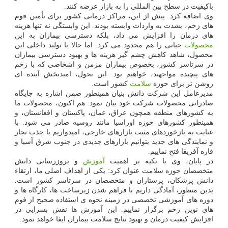
باکیفیت در سطح بین المللی را به بازار عرضه کنند.
وی اضافه کرد: پیش از این، مراکز درمانی کشور برای تأمین فوم
های زخم، بشدت به واردات وابسته بودند. این وابستگی نه تنها هزینه
های درمان را افزایش می داد، بلکه دسترسی بیماران به این
محصولات
حیاتی را هم محدود می کرد. اما حالا با تولید داخلی این
محصول، شاهد کاهش چشم گیر هزینه ها و بهبود دسترسی بیماران
در سرتاسر کشور، بخصوص بیماران مزمن و اشخاصی که با زخم
های پیچیده مواجهند، خواهیم بود. این تحول، امیدبخش آینده ای
روشن تر برای حوزه
سلامت
کشور است.
مدیرعامل این شرکت دانش بنیان همینطور ضمن اشاره به جایگاه
صادراتی محصولات شرکت خود بیان نمود: هم اکنون، محصولات ما
به کشورهای منطقه همچون عراق، عمان، پاکستان و افغانستان، و
همینطور کشورهای حوزه اوراسیا مانند روسیه صادر می شود. با
عنایت به بازخوردهای مثبت بازارهای خارجی، امیدواریم با جذب تجار
و نمایندگی های جدید بتوانیم بازارهای جدیدی در جنوب شرق آسیا و
قاره آفریقا فتح نماییم.
در پایان، وی با تکیه بر اهمیت
آموزش
و بروزرسانی دانش
متخصصان حوزه سلامت عنوان کرد: یکی از اهداف اصلی ما، ارتقاء
دانش پزشکان، پرستاران و متخصصان در سرتاسر کشور است.
بدین منظور، آمادگی داریم با فراهم شدن زیرساخت ها، کارگاه ها و
دوره های آموزشی تخصصی در زمینه نحوه ی استفاده صحیح از فوم
های نوین زخم برگزار نماییم. این آموزش ها نقش بسزایی در
افزایش کیفیت درمان و بهبود نتایج سلامت بیماران ایفا خواهد نمود.