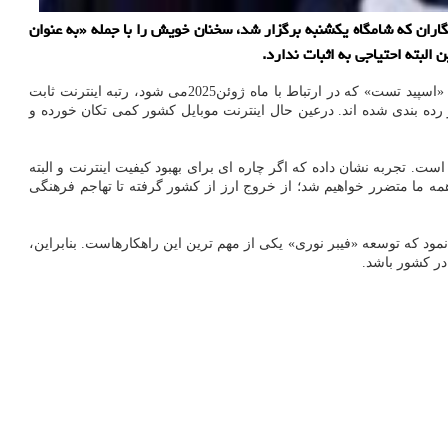
ان که شامگاه یکشنبه برگزار شد، سخنان خویش را با جمله «به عنوان
لبته احتیاجی به اثبات ندارد.
به گزارش خبرآناین روزنامه همشهری نوشت: بخشی از بار ترافیک اینترنت برعهده اپراتورهای ارایه کننده اینترنت ثابت است. در آخرین گزارش سایت «اسپید تست» که در ارتباط با ماه ژوئن2025می شود، رتبه اینترنت ثابت
ر نسبت به ماه مه، همچنان در کنار عدد139جا خوش کرده است. البته بد نیست به این نکته هم اشاره نماییم که در این جدول، 152کشور رده بندی شده اند. درعین حال اینترنت موبایل کشور کمی تکان خورده و
است. تجربه نشان داده که اگر چاره ای برای بهبود کیفیت اینترنت و البته
مه ما متضرر خواهیم شد؛ از خروج ارز از کشور گرفته تا تهاجم فرهنگی
نمود که توسعه «فیبر نوری» یکی از مهم ترین این راهکارهاست. بنابراین،
در کشور باشد.