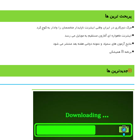
پربحث ترین ها
مرگ دورکاری در ایران وقتی اینترنت ناپایدار متخصصان را وادار به کوچ کرد
اینترنت ماهواره ای آمازون مستقیم به موبایل می رسد
نتایج آزمون های سمپاد و نمونه دولتی هفته بعد منتشر می شود
برنامه B همیشگی
جدیدترین ها