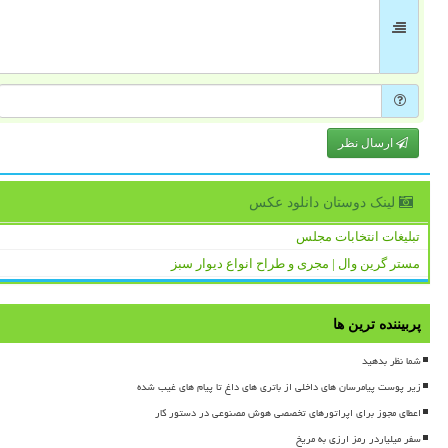
ارسال نظر
لینک دوستان دانلود عكس
تبلیغات انتخابات مجلس
مستر گرین وال | مجری و طراح انواع دیوار سبز
پربیننده ترین ها
شما نظر بدهید
زیر پوست پیامرسان های داخلی از باتری های داغ تا پیام های غیب شده
اعطای مجوز برای اپراتورهای تخصصی هوش مصنوعی در دستور کار
سفر میلیاردر رمز ارزی به مریخ