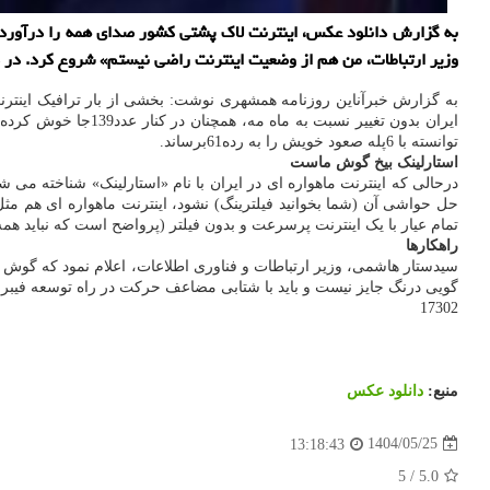
به گزارش دانلود عکس، اینترنت لاک پشتی کشور صدای همه را درآورده 
وزیر ارتباطات، من هم از وضعیت اینترنت راضی نیستم» شروع کرد. در دنی
توانسته با 6پله صعود خویش را به رده61برساند.
استارلینک بیخ گوش ماست
درحالی که اینترنت ماهواره ای در ایران با نام «استارلینک» شناخته می شو
حل حواشی آن (شما بخوانید فیلترینگ) نشود، اینترنت ماهواره ای هم مث
تمام عیار با یک اینترنت پرسرعت و بدون فیلتر (پرواضح است که نباید همه 
راهکارها
سیدستار هاشمی، وزیر ارتباطات و فناوری اطلاعات، اعلام نمود که گوش شنو
گویی درنگ جایز نیست و باید با شتابی مضاعف حرکت در راه توسعه فیبر نو
17302
منبع:
دانلود عكس
1404/05/25
13:18:43
5
/
5.0