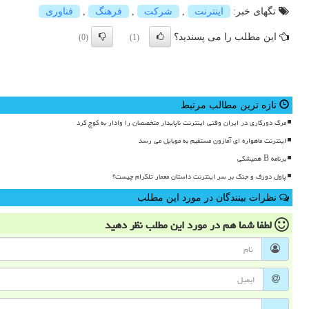
تگهای خبر:
اینترنت
,
شركت
,
فرهنگ
,
فناوری
این مطلب را می پسندید؟
(0)
(1)
تازه ترین مطالب مرتبط
مرگ دورکاری در ایران وقتی اینترنت ناپایدار متخصصان را وادار به کوچ کرد
اینترنت ماهواره ای آمازون مستقیم به موبایل می رسد
برنامه B همیشگی
پاول دورف و جنگ بر سر اینترنت داستان معمار تلگرام چیست؟
نظرات بینندگان در مورد این مطلب
لطفا شما هم
در مورد این مطلب
نظر دهید