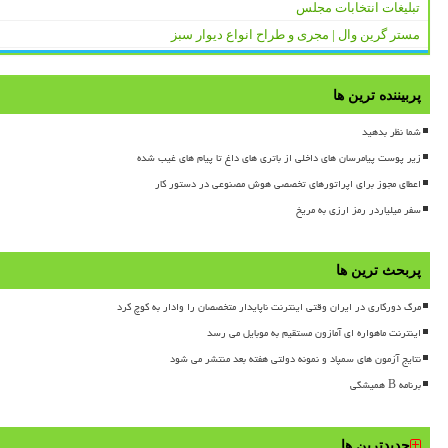
تبلیغات انتخابات مجلس
مستر گرین وال | مجری و طراح انواع دیوار سبز
پربیننده ترین ها
شما نظر بدهید
زیر پوست پیامرسان های داخلی از باتری های داغ تا پیام های غیب شده
اعطای مجوز برای اپراتورهای تخصصی هوش مصنوعی در دستور کار
سفر میلیاردر رمز ارزی به مریخ
پربحث ترین ها
مرگ دورکاری در ایران وقتی اینترنت ناپایدار متخصصان را وادار به کوچ کرد
اینترنت ماهواره ای آمازون مستقیم به موبایل می رسد
نتایج آزمون های سمپاد و نمونه دولتی هفته بعد منتشر می شود
برنامه B همیشگی
جدیدترین ها