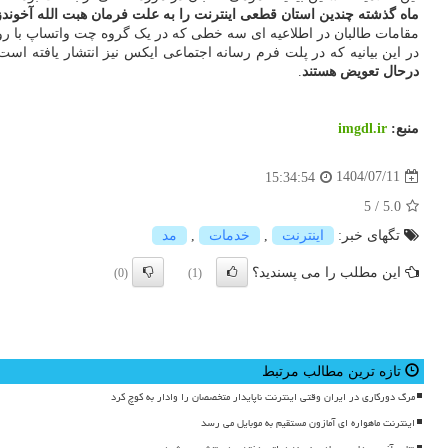
ماه گذشته چندین استان قطعی اینترنت را به علت فرمان هبت الله آخوندزاده
مقامات طالبان در اطلاعیه ای سه خطی که در یک گروه چت واتساپ با روزن
در این بیانیه که در پلت فرم رسانه اجتماعی ایکس نیز انتشار یافته است
درحال تعویض هستند
.
منبع:
imgdl.ir
1404/07/11
15:34:54
5
/
5.0
تگهای خبر:
اینترنت
,
خدمات
,
مد
این مطلب را می پسندید؟
(0)
(1)
تازه ترین مطالب مرتبط
مرگ دورکاری در ایران وقتی اینترنت ناپایدار متخصصان را وادار به کوچ کرد
اینترنت ماهواره ای آمازون مستقیم به موبایل می رسد