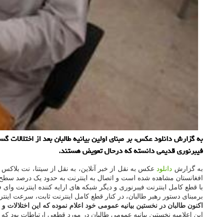
به گزارش دانلود عکس، بر مبنای اولین بیانیه طالبان بعد از اختلالات 
فیبرنوری قدیمی دانسته که درحال تعویض هستند.
به گزارش
دانلود
عکس به نقل از خبر آنلاین، به نقل از سیتنا، نت بلاکس که وضعیت تراف
افغانستان مشاهده شده است و اتصال به اینترنت به حدود یک درصد سط
با قطع کامل اینترنت فیبرنوری و دیگر شبکه های ارایه کننده اینترنت وا
برمبنای دستور رهبر طالبان، در کنار قطع کامل اینترنت ثابت، سرعت اینترنت همراه شبکه های مخابراتی
اکنون طالبان در نخستین بیانیه عمومی خود اعلام نموده که این اختلالات
این اعلامیه نخستین بیانیه عمومی طالبان در مورد قطعی ارتباطات بود که