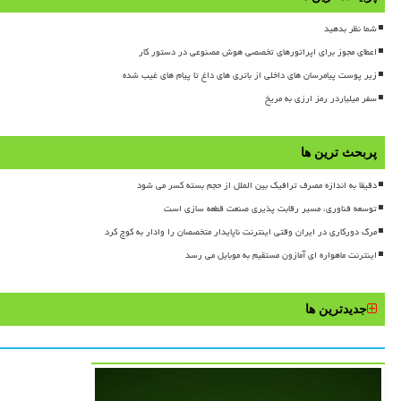
شما نظر بدهید
اعطای مجوز برای اپراتورهای تخصصی هوش مصنوعی در دستور کار
زیر پوست پیامرسان های داخلی از باتری های داغ تا پیام های غیب شده
سفر میلیاردر رمز ارزی به مریخ
پربحث ترین ها
دقیقا به اندازه مصرف ترافیک بین الملل از حجم بسته کسر می شود
توسعه فناوری، مسیر رقابت پذیری صنعت قطعه سازی است
مرگ دورکاری در ایران وقتی اینترنت ناپایدار متخصصان را وادار به کوچ کرد
اینترنت ماهواره ای آمازون مستقیم به موبایل می رسد
جدیدترین ها