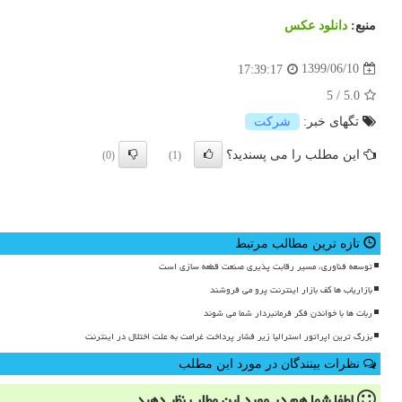
منبع:
دانلود عكس
1399/06/10
17:39:17
5
/
5.0
تگهای خبر:
شركت
این مطلب را می پسندید؟
(0)
(1)
تازه ترین مطالب مرتبط
توسعه فناوری، مسیر رقابت پذیری صنعت قطعه سازی است
بازاریاب ها کف بازار اینترنت پرو می فروشند
ربات ها با خواندن فکر فرمانبردار شما می شوند
بزرگ ترین اپراتور استرالیا زیر فشار پرداخت غرامت به علت اختلال در اینترنت
نظرات بینندگان در مورد این مطلب
لطفا شما هم
در مورد این مطلب
نظر دهید