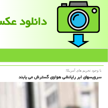
دانلود عك
با وجود تحریم های آمریكا؛
سرویسهای ابر رایانشی هواوی گسترش می یابند