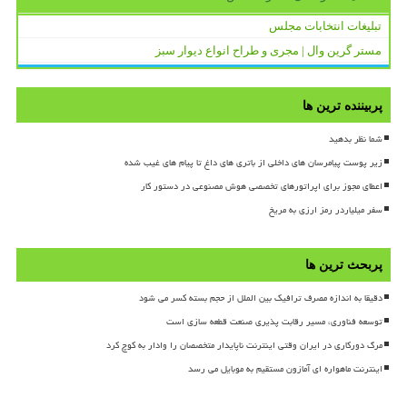
تبلیغات انتخابات مجلس
مستر گرین وال | مجری و طراح انواع دیوار سبز
پربیننده ترین ها
شما نظر بدهید
زیر پوست پیامرسان های داخلی از باتری های داغ تا پیام های غیب شده
اعطای مجوز برای اپراتورهای تخصصی هوش مصنوعی در دستور کار
سفر میلیاردر رمز ارزی به مریخ
پربحث ترین ها
دقیقا به اندازه مصرف ترافیک بین الملل از حجم بسته کسر می شود
توسعه فناوری، مسیر رقابت پذیری صنعت قطعه سازی است
مرگ دورکاری در ایران وقتی اینترنت ناپایدار متخصصان را وادار به کوچ کرد
اینترنت ماهواره ای آمازون مستقیم به موبایل می رسد