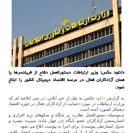
دانلود عکس: وزیر ارتباطات دستورالعمل دفاع از فریلنسرها یا
همان آزادکاران فعال در عرصه اقتصاد دیجیتال کشور را ابلاغ
نمود.
به گزارش
دانلود
عکس به نقل از خبر آنلاین، در متن ابلاغیه ای که
وزارت ارتباطات در مورد «حمایت از آزادکاران فعال در حوزه اقتصاد
دیجیتال کشور» آمده است:
بدینوسیله دستورالعمل نظارت بر پایگاه و سکوهای نرم افزاری و
اعتبارسنجی آزادکاران عضو بایگاه (در چهار ماده، سیزده تبصره و
جدول امتیازدهی پبوست)، برای اجرا به پیوست ابلاغ می شود.
بر مبنای تصویری که از از این نامه در سایت پیوست انتشار یافته،