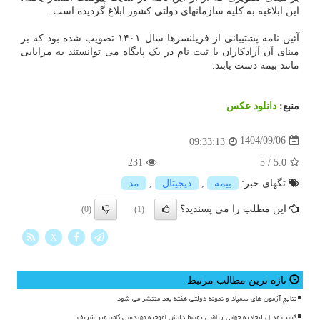
این ابلاغیه به کلیه سازمانهای دولتی کشور ابلاغ گردیده است.
آئین نامه پشتیبانی از فریلنسرها سال ۱۴۰۱ تصویب شده بود که بر
مبنای آن آزادکاران با ثبت نام در یک پایگاه می توانستند به مزایایی
مانند بیمه دست یابند.
منبع:
دانلود عكس
1404/09/06
09:33:13
231
5
/
5.0
تگهای خبر:
بیمه
,
دیجیتال
,
مد
این مطلب را می پسندید؟
(0)
(1)
X
تازه ترین مطالب مرتبط
نتایج آزمون های سمپاد و نمونه دولتی هفته بعد منتشر می شود
کسب مدال اتحادیه جهانی ریاضی توسط دانش آموخته مهندسی کامپیوتر شریف