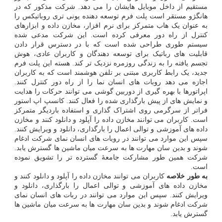
مستقیم از داخل موبایل هایشان را می دهد. شرکت مذکور که در
هانگژو مستقر است پلت فرم توسعه دهنده یونی تری روباتیکس را
به عنوان یک هاب متمرکز برای نرم افزار، مخازن داده و ابزارهای
کنترل از راه دور معرفی کرده است. این شرکت مدعی شده
سیستم طوری طراحی شده است که با در دسترس قرار دادن
قابلیت های رباتیک برای توسعه دهندگان و کاربران عادی، هوش
تجسم یافته را به زندگی روزمره نزدیک تر کند. هسته این پلت فرم
جدید، یک رابط کاربری مبتنی بر تلفن هوشمند است که به کاربران
اجازه می دهد روبات های انسان نما را از راه دور کنترل کنند.
اپراتورها با بهره گیری از دوربین گوشی می توانند حرکات را هدایت
و نمایش های از پیش بارگذاری شده را فعال کنند. کانسپ اپ استور
فراتر از سرگرمی روی اشتراک گذاری و استفاده باردیگر متمرکز
است. کاربران می توانند مخازن داده را آپلود و دانلود کنند و مخازن
داده های آموزشی و توالی اعمال را بارگذاری، دانلود و ویرایش کنند.
سپس این موارد می توانند در روبات های انسان نمای شرکت ادغام
شوند و بدین سان مهارت ها به سرعت میان ماشین ها گسترش یابد.
شرکت همین طور مشارکت جامعهٔ گسترده تر را تشویق نموده
است.
به طور خلاصه
کاربران می توانند مخازن داده را آپلود و دانلود کنند و
مخازن داده های آموزشی و توالی اعمال را بارگذاری، دانلود و
ویرایش کنند. سپس این موارد می توانند در ربات های انسان نمای
شرکت ادغام شوند و بدین سان مهارت ها به سرعت میان ماشین ها
گسترش یابد.