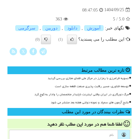
1404/09/25
08:47:05
363
5
/
5.0
تگهای خبر:
آموزش
,
دانلود
,
دوربین
,
سرگرمی
این مطلب را می پسندید؟
(0)
(1)
X
تازه ترین مطالب مرتبط
تسویه فرامرزی با رمزارز در مرکز ملی فضای مجازی بررسی گردید
توسعه فناوری، مسیر رقابت پذیری صنعت قطعه سازی است
مرگ دورکاری در ایران وقتی اینترنت ناپایدار متخصصان را وادار به کوچ کرد
نتایج آزمون های سمپاد و نمونه دولتی هفته بعد منتشر می شود
نظرات بینندگان در مورد این مطلب
لطفا شما هم
در مورد این مطلب
نظر دهید