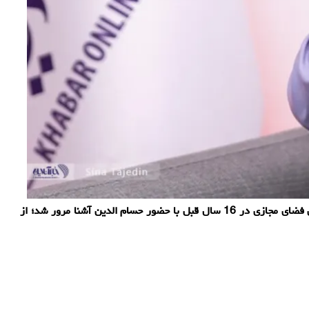
به گزارش دانلود عکس، اتاق سردبیری این هفته خبرآنلاین با محور «اینترنت بدون فیلتر» برگزار شد و در آن، مسیر پرفرازونشیب سیاست گذاری فضای مجازی در 16 سال قبل با حضور حسام الدین آشنا مرور شد؛ از