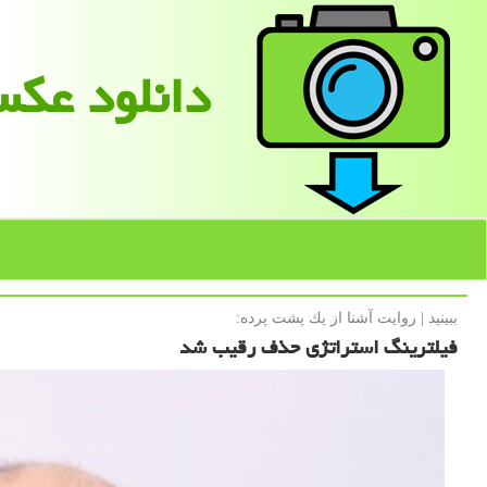
دانلود عك
ببینید | روایت آشنا از یك پشت پرده:
فیلترینگ استراتژی حذف رقیب شد