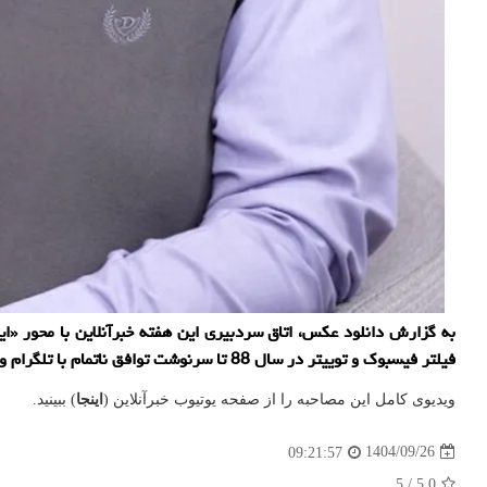
فیلتر فیسبوک و توییتر در سال 88 تا سرنوشت توافق ناتمام با تلگرام و پشت پرده افشای «خط سفید». منبع: خبرآنلاین
ویدیوی کامل این مصاحبه را از صفحه یوتیوب خبرآنلاین (
اینجا
) ببینید.
1404/09/26
09:21:57
5
/
5.0