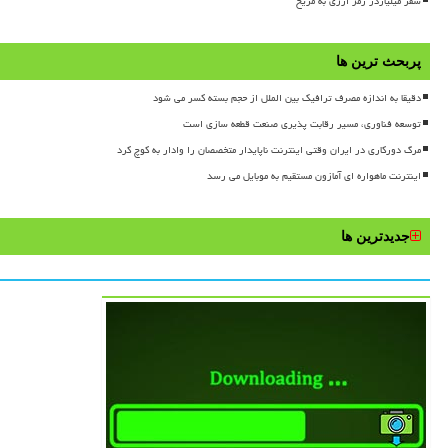
سفر میلیاردر رمز ارزی به مریخ
پربحث ترین ها
دقیقا به اندازه مصرف ترافیک بین الملل از حجم بسته کسر می شود
توسعه فناوری، مسیر رقابت پذیری صنعت قطعه سازی است
مرگ دورکاری در ایران وقتی اینترنت ناپایدار متخصصان را وادار به کوچ کرد
اینترنت ماهواره ای آمازون مستقیم به موبایل می رسد
جدیدترین ها