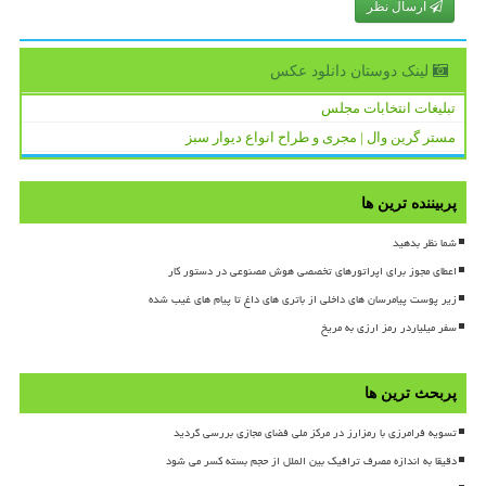
ارسال نظر
لینک دوستان دانلود عكس
تبلیغات انتخابات مجلس
مستر گرین وال | مجری و طراح انواع دیوار سبز
پربیننده ترین ها
شما نظر بدهید
اعطای مجوز برای اپراتورهای تخصصی هوش مصنوعی در دستور کار
زیر پوست پیامرسان های داخلی از باتری های داغ تا پیام های غیب شده
سفر میلیاردر رمز ارزی به مریخ
پربحث ترین ها
تسویه فرامرزی با رمزارز در مرکز ملی فضای مجازی بررسی گردید
دقیقا به اندازه مصرف ترافیک بین الملل از حجم بسته کسر می شود