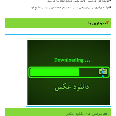
توسعه فناوری، مسیر رقابت پذیری صنعت قطعه سازی است
مرگ دورکاری در ایران وقتی اینترنت ناپایدار متخصصان را وادار به کوچ کرد
جدیدترین ها
موضوع های دانلود عكس