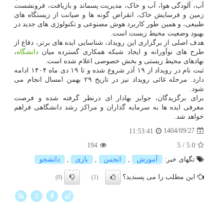
آب، آلودگی هوا، آب و خاک، مدیریت پسماند و بازیافت، فرونشست
زمین و فرسایش خاک، انقراض گونه ها و صیانت از زیستگاه های
طبیعی، و همین طور کاربرد هوش مصنوعی و تکنولوژی های جدید در
بهبود وضعیت محیط زیست است.
هدف اصلی از برگزاری این رویداد، شناسایی ایده های برتر، دفاع از
طرح های نوآورانه و ایجاد شبکه همکاری گسترده میان
دانشگاه
،
نهادهای محیط زیستی و بخش خصوصی اعلام شده است.
ثبت نام در رویداد از ۱۹ آذر شروع شده و تا ۱۹ دی ماه ۱۴۰۴ ادامه
دارد. مرحله غائی رویداد نیز در تاریخ ۲۹ بهمن امسال انجام می
شود.
برای برگزیدگان، جوایز بهادار ای درنظر گرفته شده و فرصت
معرفی ایده ها به سرمایه گذاران و مراکز رشد دانشگاهی فراهم
خواهد شد.
1404/09/27
11:53:41
194
5
/
5.0
تگهای خبر:
آموزش
,
انجمن
,
بازی
,
دانشجو
این مطلب را می پسندید؟
(0)
(1)
X