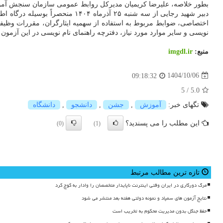
بطور خلاصه، علیرضا کریمیان مدیرکل روابط عمومی سازمان سنجش آموز
اختصاصی، ضوابط مربوط به استفاده از سهمیه ایثارگران، مقررات وظیفه
نویسی و سایر موارد مورد نیاز، دفترچه راهنمای نام نویسی در این آزمون 
منبع:
imgdl.ir
1404/10/06
09:18:32
5
/
5.0
تگهای خبر:
آموزش
,
جشن
,
دانشجو
,
دانشگاه
این مطلب را می پسندید؟
(0)
(1)
تازه ترین مطالب مرتبط
مرگ دورکاری در ایران وقتی اینترنت ناپایدار متخصصان را وادار به کوچ کرد
نتایج آزمون های سمپاد و نمونه دولتی هفته بعد منتشر می شود
حفظ جنگل بدون مدیریت محکوم به تخریب است