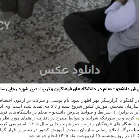
نشگاه های فرهنگیان و تربیت دبیر شهید رجایی سال 1405 ساعت 24 امشب جمعه 5 دیماه تمام می شو
 گفتگو با گزارشگر مهر اظهار نمود: نام نویسی و شرکت در آزمون اختص
رجایی از سه شنبه ۲۵ آذرماه ۱۴۰۴ منحصراً بوسیله درگاه ا
رای برادران)، شرایط و ضوابط پذیرش دانشجو – معلم در دانشگاه های فرهن
ه
کرده و در صورتیکه شرایط و ضوابط مندرج در دفترچه راهنمای موردِ نظر را 
سی بوسیله درگاه اطلاع رسانی سازمان سنجش آموزش کشور در دسترس قرار گر