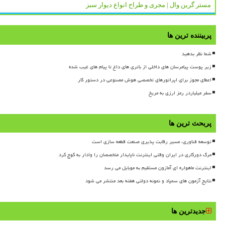
مستر گرین وال | مجری و طراح انواع دیوار سبز
پربیننده ترین ها
شما نظر بدهید
زیر پوست پیامرسان های داخلی از باتری های داغ تا پیام های غیب شده
اعطای مجوز برای اپراتورهای تخصصی هوش مصنوعی در دستور کار
سفر میلیاردر رمز ارزی به مریخ
پربحث ترین ها
توسعه فناوری، مسیر رقابت پذیری صنعت قطعه سازی است
مرگ دورکاری در ایران وقتی اینترنت ناپایدار متخصصان را وادار به کوچ کرد
اینترنت ماهواره ای آمازون مستقیم به موبایل می رسد
نتایج آزمون های سمپاد و نمونه دولتی هفته بعد منتشر می شود
جدیدترین ها