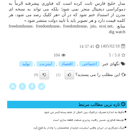
مدل خلیج فارس ثابت کرده است که فناوری پیشرفته الزماً به
دموکراسی دیجیتال منجر نمی شود؛ بلکه می تواند به نسخه ای
مدرن از استبداد ختم شود که در آن «هر کلیک رصد می شود، هر
کلمه قیمت دارد و هر تصویر باید با تایید دولت منتشر شود.»
منابع: freedomhouse، freedomhouse، freedomhouse، jsis، ecoi.net،
dig.watch
1405/02/18
14:37:41
104
5
/
5.0
تگهای خبر:
اجتماعی
,
اقتصاد
,
اینترنت
,
تولید
این مطلب را می پسندید؟
(0)
(1)
X
تازه ترین مطالب مرتبط
دقیقا به اندازه مصرف ترافیک بین الملل از حجم بسته کسر می شود
توسعه فناوری، مسیر رقابت پذیری صنعت قطعه سازی است
مرگ دورکاری در ایران وقتی اینترنت ناپایدار متخصصان را وادار به کوچ کرد