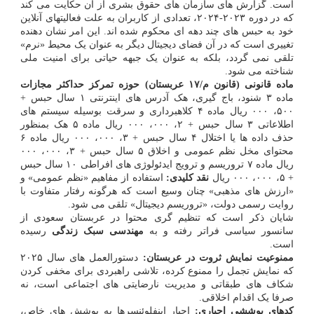
است. گزارش های سازمان های حقوق بشری از آن حکایت می کند
که در دوره ۲۰۲۳-۲۰۲۴، تعدادی از کاربران به علت فعالیتهای آنلاین
خود به حبس های چند دهه ای محکوم شده اند. این امر نشان دهنده
تغییری است که در آن فضای دیجیتال دیگر به عنوان یک محیط «نرم»
تلقی نمی گردد، بلکه به عنوان یک جبهه حیاتی برای امنیت ملی
شناخته می شود.
ماده قانونی (قانون م/۱۷ عربستان)
حوزه تمرکز
حداکثر مجازات
ماده ۳ شنود، باج گیری، هک آدرس های اینترنتی ۱ سال حبس +
۵۰۰، ۰۰۰ ریال ماده ۴ کلاهبرداری و سرقت بوسیله سیستم های
اطلاعاتی ۳ سال حبس + ۲، ۰۰۰، ۰۰۰ ریال ماده ۵ هک بمنظور
حذف داده ها یا اختلال ۴ سال حبس + ۳، ۰۰۰، ۰۰۰ ریال ماده ۶
محتوای مخل نظم عمومی و اخلاق ۵ سال حبس + ۳، ۰۰۰، ۰۰۰
ریال ماده ۷ تروریسم و ترویج ایدئولوژی های افراطی ۱۰ سال حبس
+ ۵، ۰۰۰، ۰۰۰ ریال
نقد کلیدی:
استفاده از مفاهیم «نظم عمومی» و
«ارزش های مذهبی» چنان وسیع است که هرگونه رفتار متفاوت با
روایت رسمی دولت، «تروریسم دیجیتال» تلقی می شود.
شایان ذکر است که تنظیم گری محتوا در عربستان سعودی از
سانسور سیاسی فراتر رفته و به
مهندسی سبک زندگی
رسیده
است.
ممنوعیت نمایش ثروت در عربستان:
دستورالعمل های سال ۲۰۲۵
که نمایش تجمل را ممنوع کرده، تلاشی راهبردی برای مخفی کردن
شکاف های طبقاتی و مدیریت نارضایتی های اجتماعی است، نه
صرفا یک اقدام اخلاقی.
کدهای پوششی اجباری:
اجبار اینفلوئنسرها به پوشش های خاص،