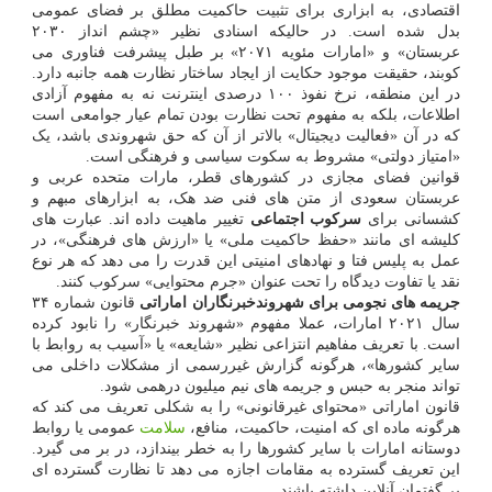
اقتصادی، به ابزاری برای تثبیت حاکمیت مطلق بر فضای عمومی
بدل شده است. در حالیکه اسنادی نظیر «چشم انداز ۲۰۳۰
عربستان» و «امارات مئویه ۲۰۷۱» بر طبل پیشرفت فناوری می
کوبند، حقیقت موجود حکایت از ایجاد ساختار نظارت همه جانبه دارد.
در این منطقه، نرخ نفوذ ۱۰۰ درصدی اینترنت نه به مفهوم آزادی
اطلاعات، بلکه به مفهوم تحت نظارت بودن تمام عیار جوامعی است
که در آن «فعالیت دیجیتال» بالاتر از آن که حق شهروندی باشد، یک
«امتیاز دولتی» مشروط به سکوت سیاسی و فرهنگی است.
قوانین فضای مجازی در کشورهای قطر، مارات متحده عربی و
عربستان سعودی از متن های فنی ضد هک، به ابزارهای مبهم و
کشسانی برای
سرکوب اجتماعی
تغییر ماهیت داده اند. عبارت های
کلیشه ای مانند «حفظ حاکمیت ملی» یا «ارزش های فرهنگی»، در
عمل به پلیس فتا و نهادهای امنیتی این قدرت را می دهد که هر نوع
نقد یا تفاوت دیدگاه را تحت عنوان «جرم محتوایی» سرکوب کنند.
جریمه های نجومی برای شهروندخبرنگاران اماراتی
قانون شماره ۳۴
سال ۲۰۲۱ امارات، عملا مفهوم «شهروند خبرنگار» را نابود کرده
است. با تعریف مفاهیم انتزاعی نظیر «شایعه» یا «آسیب به روابط با
سایر کشورها»، هرگونه گزارش غیررسمی از مشکلات داخلی می
تواند منجر به حبس و جریمه های نیم میلیون درهمی شود.
قانون اماراتی «محتوای غیرقانونی» را به شکلی تعریف می کند که
هرگونه ماده ای که امنیت، حاکمیت، منافع،
سلامت
عمومی یا روابط
دوستانه امارات با سایر کشورها را به خطر بیندازد، در بر می گیرد.
این تعریف گسترده به مقامات اجازه می دهد تا نظارت گسترده ای
بر گفتمان آنلاین داشته باشند.