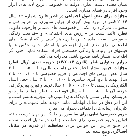
نشان دهنده دست اندازی دولت به خصوصی ترین لایه های ابراز
وجودِ افراد در فضای مجازی است.
مجازات برای نقض اصول اجتماعی در قطر
قانون شماره ۱۴ سال
۲۰۱۴ قطر در مورد پیش گیری از جرایم سایبری، بر جرایم فنی و
محتوایی تمرکز دارد. یکی از خصوصیت های متمایز چارچوب قانونی
قطر، تاکید شدید بر «ارزش های اجتماعی» و «قداست زندگی
خصوصی» است. ماده ۸ این قانون، هر کسی را که از شبکه های
اطلاعاتی برای نقض اصول اجتماعی یا انتشار اخبار، عکس ها یا
فیلمهای در ارتباط با زندگی خصوصی افراد استفاده نماید، حتی اگر
اطلاعات انتشار یافته صحیح باشد، مجازات می کند.
جرایم محتوایی قطر (قانون ۱۴/۲۰۱۴)
جریمه نقدی (ریال قطر)
مجازات حبس
انتشار اخبار جعلی (امنیت ایالتی) تا ۵۰۰، ۰۰۰ تا ۳
سال نقض ارزش های اجتماعی و حریم خصوصی تا ۱۰۰، ۰۰۰ تا ۳
سال تهدید یا باج گیری سایبری تا ۱۰۰، ۰۰۰ تا ۳ سال جعل اسناد
الکترونیکی رسمی تا ۲۰۰، ۰۰۰ تا ۱۰ سال تولید و توزیع پورنوگرافی
خردسالان تا ۵۰۰، ۰۰۰ تا ۵ سال قوه قضاییه قطر، همانند امارات و
عربستان، بطور سنتی با دیدگاه های امنیتی قوه مجریه همسو است و
این امر دفاع در مقابل اتهاماتی مانند «تهدید نظم عمومی» را برای
کاربران رسانه های اجتماعی دشوار می سازد.
حریم خصوصی؛ نقابی برای سانسور
در حالیکه در جهان توسعه یافته
قوانین حریم خصوصی برای حفاظت از فرد در مقابل قدرت است،
در خلیج فارس این قوانین برای
محافظت از قدرت در مقابل
افشاگری
وضع شده اند.