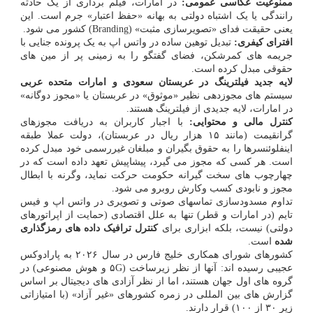
ممنوعیت عکاسی عمومی:
در امارات، فیلم برداری از یک حادثه
رانندگی یا یک اشتباه دولتی به بهانه «حفظ اعتبار» جرم است. این
یعنی حقیقت فدای «تصویرسازی مثبت» (Branding) کشور می شود.
افترای کیفری:
تبدیل توهین ساده در واتس اپ به یک پرونده جنایی با
جریمه های کمرشکن، فضای گفتگو را به زمینی پر از مین های
حقوقی مبدل کرده است.
لایه جدید فیلترینگ در عربستان سعودی و امارات متحده عربی
سیستم های مجوزدهی نظیر «موثوق» در عربستان یا «مجوز دوگانه»
در امارات، لایه جدیدی از فیلترینگ هستند.
کنترل مالی و محتوایی:
با اجبار کاربران به دریافت مجوزهای
گرانقیمت (مانند ۱۵ هزار ریال در عربستان)، دولت عملا طبقه
اینفلوئنسرها را به حقوق بگیران و مبلغان غیررسمی خود مبدل کرده
است. هر کسی که مجوز می گیرد، پیشاپیش تعهد داده است که در
چهارچوب های سخت گیرانه حکومت حرکت نماید، وگرنه با ابطال
مجوز و نابودی کسب وکارش روبرو می شود.
تداوم مسدودسازی تماسهای صوتی و تصویری در واتس اپ و فیس
تایم (در امارات و قطر) تنها به علل اقتصادی (حمایت از اپراتورهای
دولتی) نیست، بلکه ابزاری برای
کنترل ترافیک داده های رمزگذاری
شده
است.
کشورهای شورای همکاری خلیج فارس در سال ۲۰۲۶ به پارادوکس
عجیبی رسیده اند: آنها از نظر زیرساخت (۵G و هوش مصنوعی) در
گروه های اول جهان هستند، اما از نظر آزادی های دیجیتال بر اساس
گزارش های بین المللی در زمره کشورهای «غیر آزاد» (با امتیازاتی
زیر ۳۰ از ۱۰۰) قرار دارند.