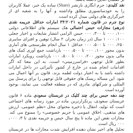
نقد کلیدی:
جرم انگاری بازنشر (Share) ساده یک خبر، عملا کاربران
را به خودسانسوری مطلق واداشته و آنها را به شعبه ای از
خبرگزاری های دولتی مبدل کرده است.
نوع جرم در قانون شماره ۳۴/۲۰۲۱ امارات
حداقل جریمه نقدی
(درهم)
مجازات حبس احتمالی
هک سیستم های اطلاعاتی دولتی
۱۰۰، ۰۰۰ تا ۳۰۰، ۰۰۰ حبس الزامی انتشار شایعات و اخبار جعلی
۱۰۰، ۰۰۰ ۱ سال (در زمان بحران ۲ سال) توهین و افترای سایبری
۲۵۰، ۰۰۰ تا ۵۰۰، ۰۰۰ حداقل ۱ سال انجام نظرسنجی های آماری
بدون مجوز ۱۰۰، ۰۰۰ تا ۵۰۰، ۰۰۰ بازداشت جمع آوری کمک های
مالی بدون مجوز ۲۰۰، ۰۰۰ تا ۵۰۰، ۰۰۰ بازداشت رویکرد امارات
بطور قابل توجهی «فراسرزمینی» است، به این معنا که اگر
اقدامات انجام شده در خارج از کشور تأثیراتی در داخل امارات
داشته باشد یا به اعتبار دولت لطمه بزند، قانون بر آنها اعمال می
شود. این مساله ریسک های حقوقی قابل توجهی را برای پرسنل بین
المللی و شرکتهای مادری که در منطقه فعالیت می نمایند، بوجود
آورده است.
چند دهه حبس برای چند کلیک در عربستان سعودی
ماده ۶ قانون
عربستان سعودی، پرتکرارترین ماده در مورد رسانه های اجتماعی
است که تولید، انتقال یا ذخیره محتوای مخل «نظم عمومی، ارزش
های مذهبی، اخلاق عمومی یا حریم خصوصی» را ممنوع می کند.
مجازات نقض این ماده تا پنج سال حبس و جریمه نقدی تا ۳، ۰۰۰،
۰۰۰ ریال است.
تحلیل های اخیر نشان دهنده افزایش شدت مجازات ها در عربستان