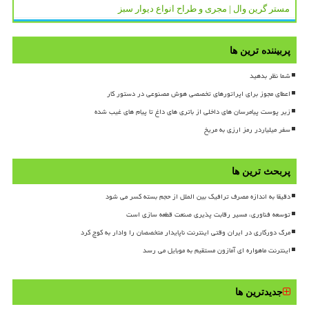
مستر گرین وال | مجری و طراح انواع دیوار سبز
پربیننده ترین ها
شما نظر بدهید
اعطای مجوز برای اپراتورهای تخصصی هوش مصنوعی در دستور کار
زیر پوست پیامرسان های داخلی از باتری های داغ تا پیام های غیب شده
سفر میلیاردر رمز ارزی به مریخ
پربحث ترین ها
دقیقا به اندازه مصرف ترافیک بین الملل از حجم بسته کسر می شود
توسعه فناوری، مسیر رقابت پذیری صنعت قطعه سازی است
مرگ دورکاری در ایران وقتی اینترنت ناپایدار متخصصان را وادار به کوچ کرد
اینترنت ماهواره ای آمازون مستقیم به موبایل می رسد
جدیدترین ها